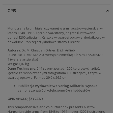
OPIS
Monografia broni białej używanej w armii austro-węgierskiej w
latach 1848 - 1918. Łącznie 544 strony, bogato ilustrowane
ponad 1200 zdjęciami. Książka w twardej oprawie, dodatkowo w
obwolucie. Poniżej przykładowe strony z książki.
Autorzy:
Dr. M. Christian Ortner, Erich Artlieb
ISBN:
978-3-9501642-2-0 (wersja niemiecka) lub 978-3-9501642-3-
7 (wersja angielska)
Waga:
3,02 kg
Dane Techniczne:
544 strony, ponad 1200 kolorowych zdjęć,
łącznie ze współczesnymi fotografiami i ilustracjami, zszyte w
twardej oprawie. Format: 29.0 x 26.5 cm.
Publikacja wydawnictwa Verlag Militaria, wysoko
cenionego wśród kolekcjonerów i hobbystów
OPIS ANGLOJĘZYCZNY
This comprehensive and colourful book presents Austro-
Hungarian side arms from 1848 to 1914 in over 1200 illustrations