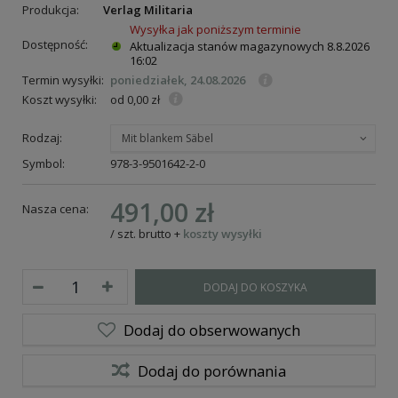
Produkcja:
Verlag Militaria
Wysyłka jak poniższym terminie
Dostępność:
Aktualizacja stanów magazynowych
8.8.2026
16:02
Termin wysyłki:
poniedziałek, 24.08.2026
Koszt wysyłki:
od 0,00 zł
Rodzaj:
Mit blankem Säbel
Symbol:
978-3-9501642-2-0
491,00 zł
Nasza cena:
/
szt.
brutto
+
koszty wysyłki
DODAJ DO KOSZYKA
Dodaj do obserwowanych
Dodaj do porównania