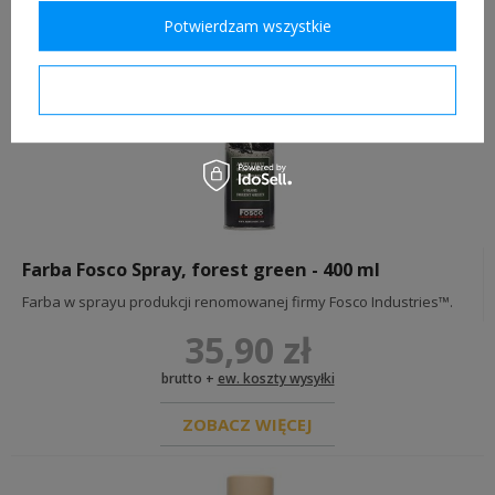
Potwierdzam wszystkie
ZOBACZ WIĘCEJ
Potwierdzam wymagane
Farba Fosco Spray, forest green - 400 ml
Farba w sprayu produkcji renomowanej firmy Fosco Industries™.
35,90 zł
brutto +
ew. koszty wysyłki
ZOBACZ WIĘCEJ