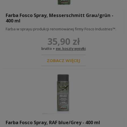
REKONSTRUKCJA FIŃSKA
REKONSTRUKCJA RUMUŃSKA
Farba Fosco Spray, Messerschmitt Grau/grün -
REKONSTRUKCJA HOLENDERSKA
400 ml
Farba w sprayu produkcji renomowanej firmy Fosco Industries™.
REPLIKI BRONI I AMUNICJI
35,90 zł
REPLIKI BRONI PALNEJ
ŻABKI
brutto +
ew. koszty wysyłki
POCHWY I CZĘŚCI
BROŃ BIAŁA
ZOBACZ WIĘCEJ
AKCESORIA DO BRONI
CZĘŚCI BRONI
części mauser 98
części p08
części mauser c96
części stg 44
MAGAZYNKI BRONI
CZĘŚCI I AKCESORIA AMUNICJI
GRANATY I MINY
Farba Fosco Spray, RAF blue/Grey - 400 ml
KSIĄŻKI DOKUMENTY BONY