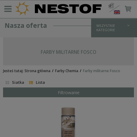
Nasza oferta
WSZYSTKIE
KATEGORIE
REKONSTRUKCJA NIEMIECKA > 1933
UMUNDUROWANIE WH
FARBY MILITARNE FOSCO
bluzy i kurtki
koszule
spodnie
Jesteś tutaj:
płaszcze
Strona główna
Farby Chemia
Farby militarne Fosco
zimowe
Siatka
Lista
UMUNDUROWANIE SS
bluzy i kurtki
Filtrowanie
koszule
spodnie
płaszcze
zimowe
UMUNDUROWANIE LW
UMUNDUROWANIE POLICYJNE/PARAMILITARNE
DODATKI MUNDUROWE I OKUCIA
OPORZĄDZENIE I WYPOSAŻENIE NIEMIECKIE