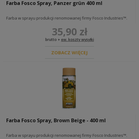
czapki m43 - einheitsfeldmützen
Farba Fosco Spray, Panzer grün 400 ml
furażerki - schiffchen
czapki tropikalne, górskie i zimowe -
Farba w sprayu produkcji renomowanej firmy Fosco Industries™.
tropenmützen, bergmützen & wintermützen
BUTY NIEMIECKIE I DODATKI
35,90 zł
INSYGNIA I ODZNACZENIA NIEMIECKIE
flagi
brutto +
ew. koszty wysyłki
stopnie kamuflażowe
taśmy podoficerskie
ZOBACZ WIĘCEJ
naramienniki
na kołnierz
wh
ss
lw
pozostałe
insygnia ochotników zagranicznych
na tors
odznaczenia
na czapkę
na rękaw
Farba Fosco Spray, Brown Beige - 400 ml
opaski
specjalizacje
stopnie
Farba w sprayu produkcji renomowanej firmy Fosco Industries™.