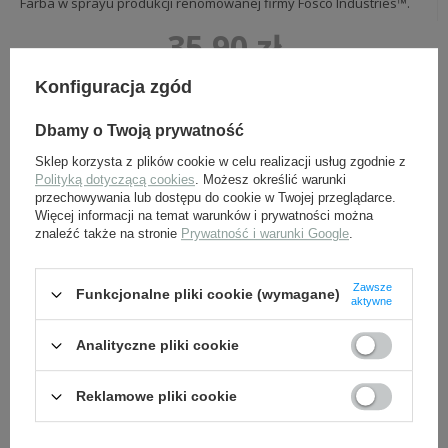
Farba w sprayu produkcji renomowanej firmy Fosco Industries™.
35,90 zł
brutto +
ew. koszty wysyłki
Konfiguracja zgód
ZOBACZ WIĘCEJ
Dbamy o Twoją prywatność
Sklep korzysta z plików cookie w celu realizacji usług zgodnie z
Polityką dotyczącą cookies
. Możesz określić warunki
przechowywania lub dostępu do cookie w Twojej przeglądarce.
Więcej informacji na temat warunków i prywatności można
znaleźć także na stronie
Prywatność i warunki Google
.
Zawsze
Funkcjonalne pliki cookie (wymagane)
aktywne
Farba Fosco Spray, olive drab - 400 ml
Analityczne pliki cookie
Farba w sprayu produkcji renomowanej firmy Fosco Industries™.
35,90 zł
Reklamowe pliki cookie
brutto +
ew. koszty wysyłki