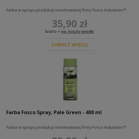
LITERATURA
Farba w sprayu produkcji renomowanej firmy Fosco Industries™.
BONY PODARUNKOWE
35,90 zł
FARBY CHEMIA
brutto +
ew. koszty wysyłki
FARBY MILITARNE FOSCO
ZOBACZ WIĘCEJ
FARBY DORABIANE
CHEMIA DO SKÓR / BUTÓW
DIORAMY I EKSPOZYCJE
GADŻETY
Farba Fosco Spray, Pale Green - 400 ml
Farba w sprayu produkcji renomowanej firmy Fosco Industries™.