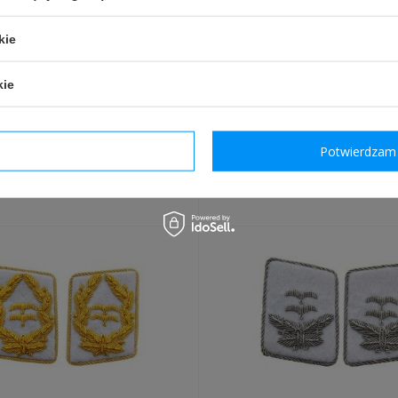
kie
kie
 kołnierzowe Luftwaffe -
Patki pancerne z czasz
wizje lądowe, Flieger
Dywizja HG - białe
dzam wymagane
Potwierdzam 
33,00 zł
45,00 zł