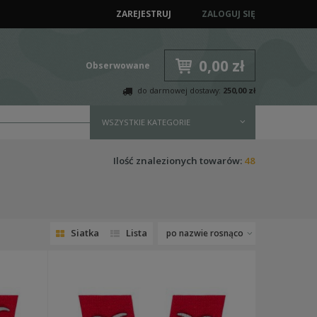
ZAREJESTRUJ
ZALOGUJ SIĘ
0,00 zł
Obserwowane
do darmowej dostawy:
250,00 zł
WSZYSTKIE KATEGORIE
Ilość znalezionych towarów:
48
Siatka
Lista
po nazwie rosnąco