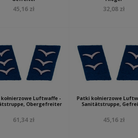
45,16 zł
32,08 zł
 kołnierzowe Luftwaffe -
Patki kołnierzowe Luftw
ätstruppe, Obergefreiter
Sanitätstruppe, Gefre
61,34 zł
45,16 zł