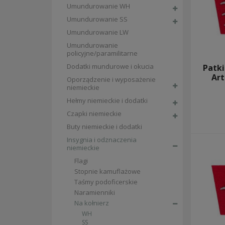
zimowe
Umundurowanie WH
UMUNDUROWANIE LW
Umundurowanie SS
UMUNDUROWANIE POLICYJNE/PARAMILITARNE
Umundurowanie LW
DODATKI MUNDUROWE I OKUCIA
OPORZĄDZENIE I WYPOSAŻENIE NIEMIECKIE
Umundurowanie
policyjne/paramilitarne
pasy, klamry i akcesoria
ładownice, bandoliery, przyborniki
Dodatki mundurowe i okucia
Patki
plecaki, torby i a-ramy
Art
Oporządzenie i wyposażenie
szelki bojowe
niemieckie
troki i d-ringi
akcesoria przeciwgazowe
Hełmy niemieckie i dodatki
płachty namiotowe i akcesoria
Czapki niemieckie
chlebaki i akcesoria
Buty niemieckie i dodatki
kabury i pokrowce na granatniki
żabki, noże, bagnety i akcesoria
Insygnia i odznaczenia
łopatki, toporki i akcesoria
niemieckie
manierki, menażki i akcesoria
Flagi
latarki, lornetki, okulary i akcesoria
Stopnie kamuflażowe
mapniki
higiena i sen
Taśmy podoficerskie
Naramienniki
HEŁMY NIEMIECKIE I DODATKI
Na kołnierz
kalkomanie na hełmy
hełmy niemieckie
WH
SS
akcesoria do hełmów