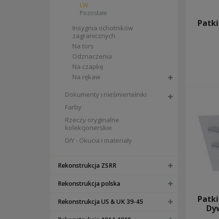
LW
pokrowce i siatki na hełmy
Pozostałe
CZAPKI NIEMIECKIE
Patki
Insygnia ochotników
czapki służbowe - schirmmützen
zagranicznych
czapki kamuflażowe - tarnmützen
Na tors
czapki m43 - einheitsfeldmützen
furażerki - schiffchen
Odznaczenia
czapki tropikalne, górskie i zimowe - tropenmützen, berg
Na czapkę
BUTY NIEMIECKIE I DODATKI
Na rękaw
INSYGNIA I ODZNACZENIA NIEMIECKIE
Dokumenty i nieśmiertelniki
flagi
stopnie kamuflażowe
Farby
taśmy podoficerskie
Rzeczy oryginalne
naramienniki
kolekcjonerskie
na kołnierz
DIY - Okucia i materiały
wh
ss
lw
Rekonstrukcja ZSRR
pozostałe
insygnia ochotników zagranicznych
Rekonstrukcja polska
na tors
odznaczenia
Patki
Rekonstrukcja US & UK 39-45
na czapkę
Dy
na rękaw