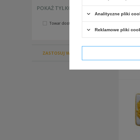
POKAŻ TYLKO
Analityczne pliki coo
REKONSTRUKCJA US & UK 39-45
Towar dostępny
REKONSTRUKCJA BRYTYJSKA PSZ FRANCJA
Reklamowe pliki coo
oporządzenie ekwipunek brytyjski
umundurowanie brytyjskie
Patki
insygnia i odznaczenia brytyjskie oraz psz
dy
ZASTOSUJ WYBRANE FILTRY
Potwier
diy - okucia i materiały
dokumenty
REKONSTRUKCJA AMERYKAŃSKA USA
oporządzenie ekwipunek amerykański
umundurowanie amerykańskie
insygnia i odznaczenia armii amerykańskiej
dokumenty
diy - okucia i materiały
wojna w wietnamie
REKONSTRUKCJA 1914-1918
REKONSTRUKCJA NIEMIECKA <1918