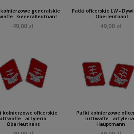
 kołnierzowe generalskie
Patki oficerskie LW - Dyw
waffe - Generalleutnant
- Oberleutnant
49,00 zł
49,00 zł
i kołnierzowe oficerskie
Patki kołnierzowe ofice
uftwaffe - artyleria -
Luftwaffe - artyleria
Oberleutnant
Hauptmann
49,00 zł
49,00 zł