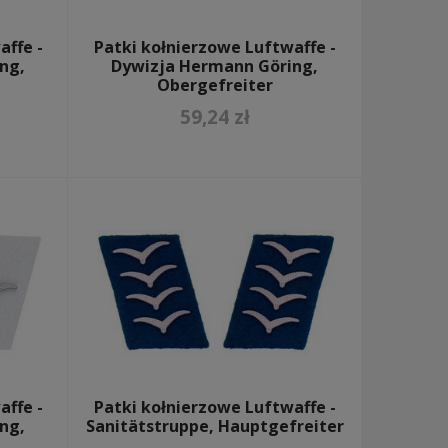
affe -
Patki kołnierzowe Luftwaffe -
ng,
Dywizja Hermann Göring,
Obergefreiter
59,24 zł
affe -
Patki kołnierzowe Luftwaffe -
ng,
Sanitätstruppe, Hauptgefreiter