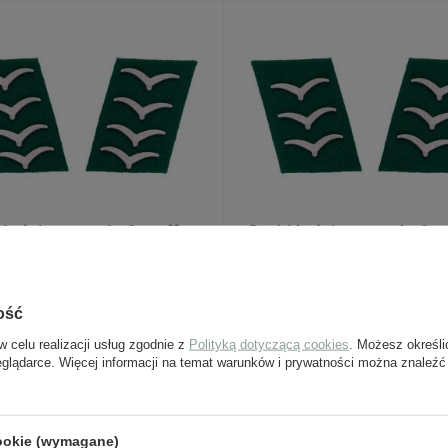
 kołnierzowe Luftwaffe -
Patki kołnierzowe Luftw
e lądowe, Hauptgefreiter
dywizje lądowe, Obergef
75,32 zł
59,24 zł
ość
w celu realizacji usług zgodnie z
Polityką dotyczącą cookies
. Możesz określi
eglądarce. Więcej informacji na temat warunków i prywatności można znaleźć
cookie (wymagane)