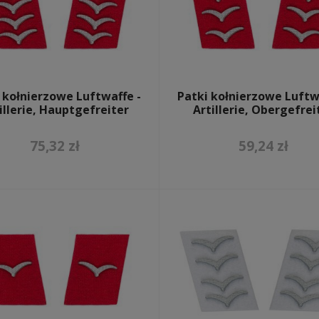
 kołnierzowe Luftwaffe -
Patki kołnierzowe Luftw
illerie, Hauptgefreiter
Artillerie, Obergefrei
75,32 zł
59,24 zł