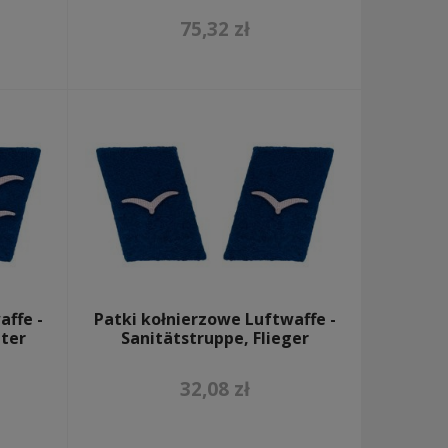
75,32 zł
affe -
Patki kołnierzowe Luftwaffe -
iter
Sanitätstruppe, Flieger
32,08 zł