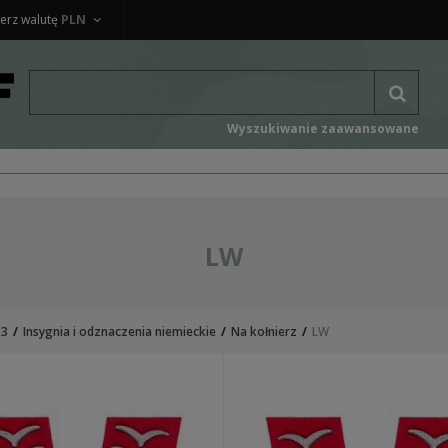
erz walutę
PLN
Wyszukiwanie zaawansowane
LW
33
Insygnia i odznaczenia niemieckie
Na kołnierz
LW