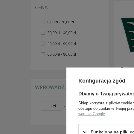
broń biała i akcesoria
CENA
łopatki i akcesoria
rękawice, pałatki i troki
INSYGNIA, ODZNACZENIA I DODATKI ZSRR
0,00 zł - 20,00 zł
gwiazdki na nakrycia głowy
20,00 zł - 40,00 zł
naramienniki i dodatki
guziki mundurowe
40,00 zł - 60,00 zł
patki, korpusówki i dodatki
odznaczenia, nagrody, dokumenty
60,00 zł - 80,00 zł
opaski i insygnia na rękaw
DIY - OKUCIA I MATERIAŁY
Patki
dywizj
REKONSTRUKCJA POLSKA
Konfiguracja zgód
WPROWADŹ ZAKRES CEN
PASY, KLAMRY, SZELKI I TROKI
Dbamy o Twoją prywatn
ŁADOWNICE I KABURY
BROŃ BIAŁA, ŻABKI, TEMBLAKI
Sklep korzysta z plików cookie 
-
zł
zł
ŁOPATKI, POKROWCE I AKCESORIA ROWEROWE
dostępu do cookie w Twojej prz
MUNDURY, OBUWIE I NAKRYCIA GŁOWY
warunki Google
.
CHLEBAKI, TORBY, WORECZKI
INSYGNIA, NIEŚMIERTELNIKI, FARBY
DIY - OKUCIA I MATERIAŁY
Funkcjonalne pliki 
DOKUMENTY