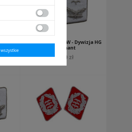
ką -
Patki oficerskie LW - Dywizja HG
- Leutnant
wszystkie
49,00 zł