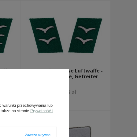
affe -
Patki kołnierzowe Luftwaffe -
reiter
dywizje lądowe, Gefreiter
45,16 zł
ć warunki przechowywania lub
 także na stronie
Prywatność i
Zawsze aktywne