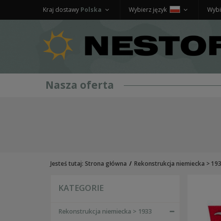
Kraj dostawy
Polska
Wybierz język
Wybi
Nasza oferta
REKONSTRUKCJA NIEMIECKA > 1933
UMUNDUROWANIE WH
bluzy i kurtki
koszule
spodnie
płaszcze
Jesteś tutaj:
Strona główna
Rekonstrukcja niemiecka > 19
zimowe
UMUNDUROWANIE SS
KATEGORIE
bluzy i kurtki
koszule
spodnie
Rekonstrukcja niemiecka > 1933
płaszcze