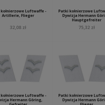
 kołnierzowe Luftwaffe -
Patki kołnierzowe Luftw
Artillerie, Flieger
Dywizja Hermann Göri
Hauptgefreiter
32,08 zł
75,32 zł
mützen & wintermützen
 kołnierzowe Luftwaffe -
Patki kołnierzowe Luftw
wizja Hermann Göring,
Dywizja Hermann Göri
Gefreiter
Flieger