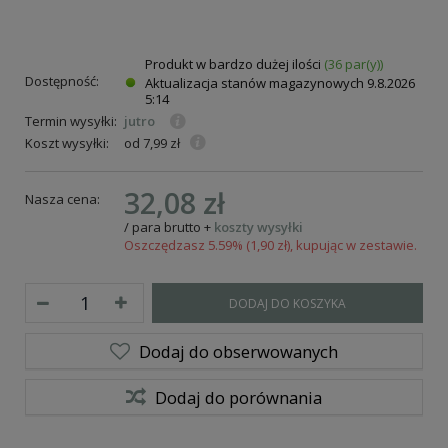
Produkt w bardzo dużej ilości
(36 par(y))
Dostępność:
Aktualizacja stanów magazynowych
9.8.2026
5:14
Termin wysyłki:
jutro
Koszt wysyłki:
od 7,99 zł
32,08 zł
Nasza cena:
/
para
brutto
+
koszty wysyłki
Oszczędzasz 5.59% (1,90 zł), kupując w zestawie.
DODAJ DO KOSZYKA
Dodaj do obserwowanych
Dodaj do porównania