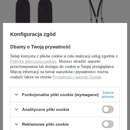
Konfiguracja zgód
Naramienniki dywizji
Szelki do spodni
Luftwaffe Hermann
mundurowych, czeskie
Dbamy o Twoją prywatność
Göring (białe)
Sklep korzysta z plików cookie w celu realizacji usług zgodnie z
24,00 zł
35,00 zł
Polityką dotyczącą cookies
. Możesz określić warunki
przechowywania lub dostępu do cookie w Twojej przeglądarce.
Więcej informacji na temat warunków i prywatności można
znaleźć także na stronie
Prywatność i warunki Google
.
Zawsze
Funkcjonalne pliki cookie (wymagane)
aktywne
Analityczne pliki cookie
Adler tropikalny LW DAK
Obszycie czapki M43 LW,
Reklamowe pliki cookie
haftowany, tło piaskowe
sukienne, haftowane