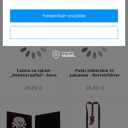
29,00 zł
19,00 zł
Potwierdzam wszystkie
Potwierdzam wymagane
Taśma na rękaw
Patki żołnerskie SS
„Hohenstaufen”- bevo
sukienne - Rottenführer
29,00 zł
29,00 zł