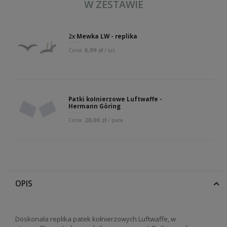
W ZESTAWIE
2x
Mewka LW - replika
6,99 zł
Cena:
/ szt.
Patki kołnierzowe Luftwaffe -
Hermann Göring
20,00 zł
Cena:
/ para
OPIS
Doskonała replika patek kołnierzowych Luftwaffe, w