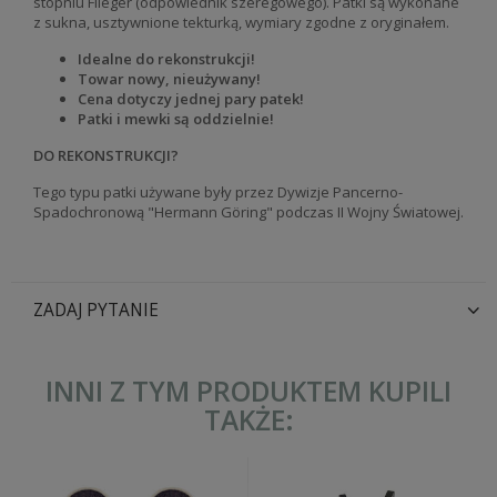
stopniu
Flieger (odpowiednik szeregowego)
. Patki są wykonane
z sukna, usztywnione tekturką, wymiary zgodne z oryginałem.
Idealne do rekonstrukcji!
Towar nowy, nieużywany!
Cena dotyczy jednej pary patek!
Patki i mewki są oddzielnie!
DO REKONSTRUKCJI?
Tego typu patki używane były przez Dywizje Pancerno-
Spadochronową "
Hermann Göring"
podczas II Wojny Światowej.
ZADAJ PYTANIE
INNI Z TYM PRODUKTEM KUPILI
TAKŻE: