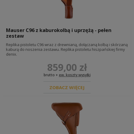
REKONSTRUKCJA FIŃSKA
REKONSTRUKCJA RUMUŃSKA
REKONSTRUKCJA HOLENDERSKA
Mauser C96 z kaburokolbą i uprzężą - pełen
REPLIKI BRONI I AMUNICJI
zestaw
REPLIKI BRONI PALNEJ
Replika pistoletu C96 wraz z drewnianą, dołączaną kolbą i skórzaną
kaburą do noszenia zestawu. Replika pistoletu hiszpańskiej firmy
ŻABKI
denix.
POCHWY I CZĘŚCI
BROŃ BIAŁA
859,00 zł
AKCESORIA DO BRONI
CZĘŚCI BRONI
brutto +
ew. koszty wysyłki
części mauser 98
części p08
ZOBACZ WIĘCEJ
części mauser c96
części stg 44
MAGAZYNKI BRONI
CZĘŚCI I AKCESORIA AMUNICJI
GRANATY I MINY
KSIĄŻKI DOKUMENTY BONY