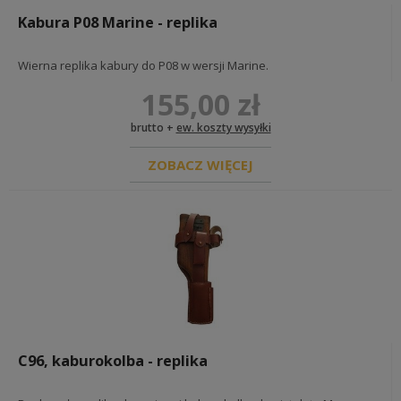
czapki m43 - einheitsfeldmützen
Kabura P08 Marine - replika
furażerki - schiffchen
czapki tropikalne, górskie i zimowe -
tropenmützen, bergmützen & wintermützen
Wierna replika kabury do P08 w wersji Marine.
BUTY NIEMIECKIE I DODATKI
INSYGNIA I ODZNACZENIA NIEMIECKIE
155,00 zł
flagi
stopnie kamuflażowe
brutto +
ew. koszty wysyłki
taśmy podoficerskie
naramienniki
ZOBACZ WIĘCEJ
na kołnierz
wh
ss
lw
pozostałe
insygnia ochotników zagranicznych
na tors
odznaczenia
na czapkę
na rękaw
opaski
C96, kaburokolba - replika
specjalizacje
stopnie