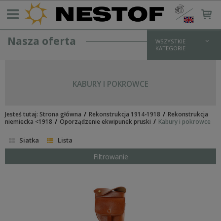
Nasza oferta
WSZYSTKIE
KATEGORIE
REKONSTRUKCJA NIEMIECKA > 1933
UMUNDUROWANIE WH
KABURY I POKROWCE
bluzy i kurtki
koszule
spodnie
Jesteś tutaj:
płaszcze
Strona główna
Rekonstrukcja 1914-1918
Rekonstrukcja
niemiecka <1918
Oporządzenie ekwipunek pruski
Kabury i pokrowce
zimowe
UMUNDUROWANIE SS
Siatka
Lista
bluzy i kurtki
koszule
Filtrowanie
spodnie
płaszcze
zimowe
UMUNDUROWANIE LW
UMUNDUROWANIE POLICYJNE/PARAMILITARNE
DODATKI MUNDUROWE I OKUCIA
OPORZĄDZENIE I WYPOSAŻENIE NIEMIECKIE