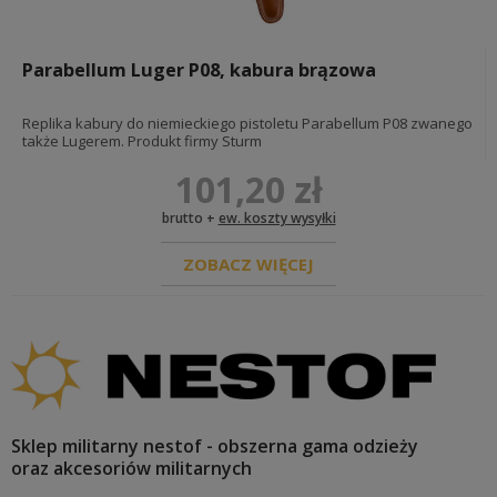
LITERATURA
BONY PODARUNKOWE
Parabellum Luger P08, kabura brązowa
FARBY CHEMIA
Replika kabury do niemieckiego pistoletu Parabellum P08 zwanego
także Lugerem. Produkt firmy Sturm
FARBY MILITARNE FOSCO
FARBY DORABIANE
101,20 zł
CHEMIA DO SKÓR / BUTÓW
brutto +
ew. koszty wysyłki
DIORAMY I EKSPOZYCJE
ZOBACZ WIĘCEJ
GADŻETY
Sklep militarny nestof - obszerna gama odzieży
oraz akcesoriów militarnych