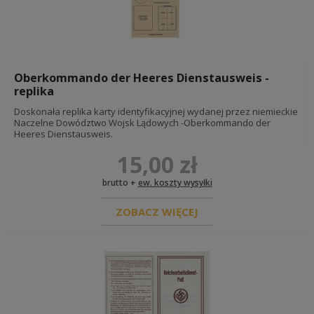
LITERATURA
BONY PODARUNKOWE
FARBY CHEMIA
Oberkommando der Heeres Dienstausweis -
replika
FARBY MILITARNE FOSCO
FARBY DORABIANE
Doskonała replika karty identyfikacyjnej wydanej przez niemieckie
CHEMIA DO SKÓR / BUTÓW
Naczelne Dowództwo Wojsk Lądowych -Oberkommando der
Heeres Dienstausweis.
15,00 zł
DIORAMY I EKSPOZYCJE
brutto +
ew. koszty wysyłki
GADŻETY
ZOBACZ WIĘCEJ