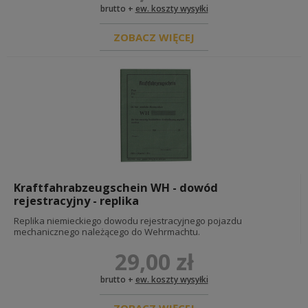
brutto +
ew. koszty wysyłki
REKONSTRUKCJA BRYTYJSKA PSZ FRANCJA
oporządzenie ekwipunek brytyjski
ZOBACZ WIĘCEJ
umundurowanie brytyjskie
insygnia i odznaczenia brytyjskie oraz psz
diy - okucia i materiały
dokumenty
REKONSTRUKCJA AMERYKAŃSKA USA
oporządzenie ekwipunek amerykański
umundurowanie amerykańskie
insygnia i odznaczenia armii amerykańskiej
dokumenty
diy - okucia i materiały
wojna w wietnamie
Kraftfahrabzeugschein WH - dowód
rejestracyjny - replika
REKONSTRUKCJA 1914-1918
Replika niemieckiego dowodu rejestracyjnego pojazdu
mechanicznego należącego do Wehrmachtu.
REKONSTRUKCJA NIEMIECKA <1918
29,00 zł
umundurowanie pruskie
oporządzenie ekwipunek pruski
brutto +
ew. koszty wysyłki
pasy, klamry, troki i akcesoria
ładownice, torby i plecaki