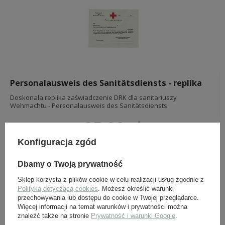
Personalausweis des Sanitätsdiensts - replika
Doskonała replika zaświadczenie DRK dla sanitariuszy
Wehmachtu - Personalausweis des Sanitätsdiensts.
25,00 zł
brutto +
ew. koszty wysyłki
Konfiguracja zgód
ZOBACZ WIĘCEJ
Dbamy o Twoją prywatność
Sklep korzysta z plików cookie w celu realizacji usług zgodnie z
Polityką dotyczącą cookies
. Możesz określić warunki
przechowywania lub dostępu do cookie w Twojej przeglądarce.
Więcej informacji na temat warunków i prywatności można
znaleźć także na stronie
Prywatność i warunki Google
.