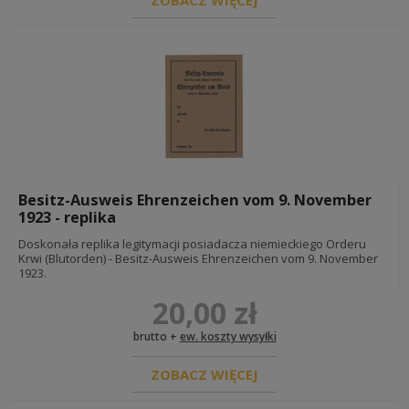
ZOBACZ WIĘCEJ
chlebaki, manierki, opatrunki i menażki
łopaty toporki i pokrowce
kabury i pokrowce
akcesoria przeciwgazowe
płachty namiotowe i akcesoria
pickelhauby, hełmy i akcesoria
broń biała i żabki
pancerze i granaty
insygnia i dodatki
odznaczenia
diy - okucia i materiały
dokumenty
Besitz-Ausweis Ehrenzeichen vom 9. November
REKONSTRUKCJA ROSJA <1917
1923 - replika
umundurowanie carskie
Doskonała replika legitymacji posiadacza niemieckiego Orderu
wyposażenie i oporządzenie carskie
Krwi (Blutorden) - Besitz-Ausweis Ehrenzeichen vom 9. November
insygnia i akcesoria
1923.
REKONSTRUKCJA AUSTROWĘGIERSKA
20,00 zł
REKONSTRUKCJA FRANCUSKA
REKONSTRUKCJA BRYTYJSKA
brutto +
ew. koszty wysyłki
POZOSTAŁE ARMIE
ZOBACZ WIĘCEJ
REKONSTRUKCJA WŁOSKA