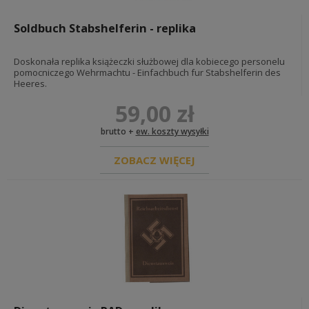
czapki m43 - einheitsfeldmützen
furażerki - schiffchen
Soldbuch Stabshelferin - replika
czapki tropikalne, górskie i zimowe -
tropenmützen, bergmützen & wintermützen
BUTY NIEMIECKIE I DODATKI
Doskonała replika książeczki służbowej dla kobiecego personelu
INSYGNIA I ODZNACZENIA NIEMIECKIE
pomocniczego Wehrmachtu - Einfachbuch fur Stabshelferin des
Heeres.
flagi
stopnie kamuflażowe
59,00 zł
taśmy podoficerskie
naramienniki
brutto +
ew. koszty wysyłki
na kołnierz
wh
ZOBACZ WIĘCEJ
ss
lw
pozostałe
insygnia ochotników zagranicznych
na tors
odznaczenia
na czapkę
na rękaw
opaski
specjalizacje
stopnie