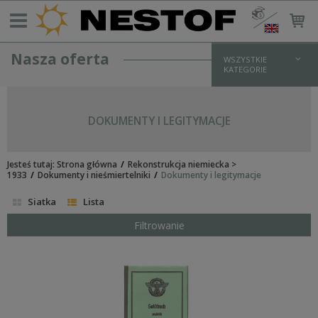
Nasza oferta
WSZYSTKIE
KATEGORIE
REKONSTRUKCJA NIEMIECKA > 1933
UMUNDUROWANIE WH
DOKUMENTY I LEGITYMACJE
bluzy i kurtki
koszule
spodnie
Jesteś tutaj:
płaszcze
Strona główna
Rekonstrukcja niemiecka >
1933
Dokumenty i nieśmiertelniki
Dokumenty i legitymacje
zimowe
UMUNDUROWANIE SS
Siatka
Lista
bluzy i kurtki
koszule
Filtrowanie
spodnie
płaszcze
zimowe
UMUNDUROWANIE LW
UMUNDUROWANIE POLICYJNE/PARAMILITARNE
DODATKI MUNDUROWE I OKUCIA
OPORZĄDZENIE I WYPOSAŻENIE NIEMIECKIE