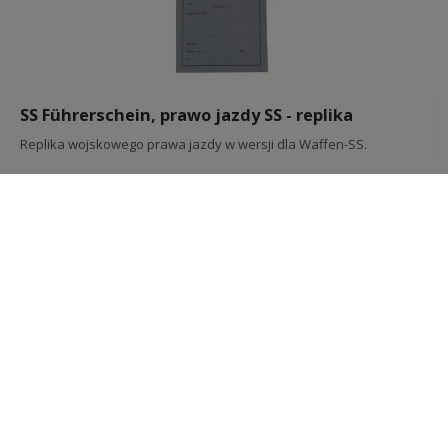
SS Führerschein, prawo jazdy SS - replika
Replika wojskowego prawa jazdy w wersji dla Waffen-SS.
29,00 zł
brutto +
ew. koszty wysyłki
ZOBACZ WIĘCEJ