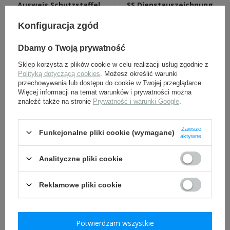
Ausweis Schutzstaffel,
SS Dienstauszeichnung
legitymacja SS - replika
vierter Stufe - replika
Konfiguracja zgód
20,00 zł
19,00 zł
Dbamy o Twoją prywatność
Sklep korzysta z plików cookie w celu realizacji usług zgodnie z
Polityką dotyczącą cookies
. Możesz określić warunki
przechowywania lub dostępu do cookie w Twojej przeglądarce.
Więcej informacji na temat warunków i prywatności można
znaleźć także na stronie
Prywatność i warunki Google
.
Zawsze
Funkcjonalne pliki cookie (wymagane)
aktywne
Soldbuch SS wersja do
Soldbuch WH - replika
1942 - replika
Analityczne pliki cookie
49,00 zł
49,00 zł
Reklamowe pliki cookie
Potwierdzam wszystkie