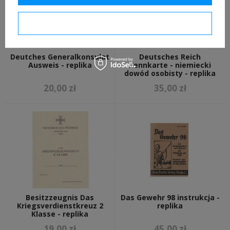
Potwierdzam wymagane
Deutches Generalkonsulat
Deutsches Reich
Ausweis - replika
Kennkarte - niemiecki
dowód osobisty - replika
20,00 zł
35,00 zł
Besitzzeugnis Das
Das Gewehr 98 instrukcja -
Kriegsverdienstkreuz 2
replika
Klasse - replika
19,00 zł
45,00 zł