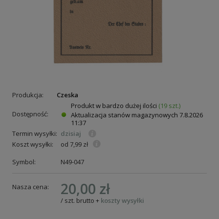
Produkcja:
Czeska
Produkt w bardzo dużej ilości
(19 szt.)
Dostępność:
Aktualizacja stanów magazynowych
7.8.2026
11:37
Termin wysyłki:
dzisiaj
Koszt wysyłki:
od 7,99 zł
Symbol:
N49-047
20,00 zł
Nasza cena:
/
szt.
brutto
+
koszty wysyłki