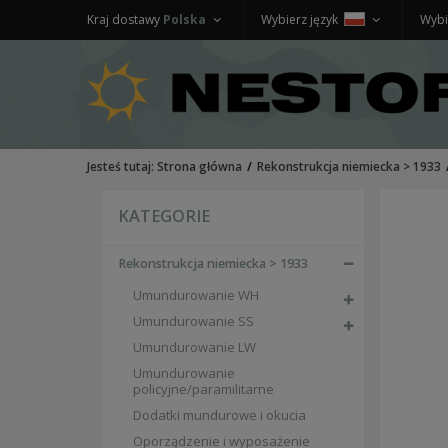
Kraj dostawy
Polska
Wybierz język
Wybi
Jesteś tutaj:
Strona główna
Rekonstrukcja niemiecka > 1933
KATEGORIE
Rekonstrukcja niemiecka > 1933
Umundurowanie WH
Umundurowanie SS
Umundurowanie LW
Umundurowanie
policyjne/paramilitarne
Dodatki mundurowe i okucia
Oporządzenie i wyposażenie