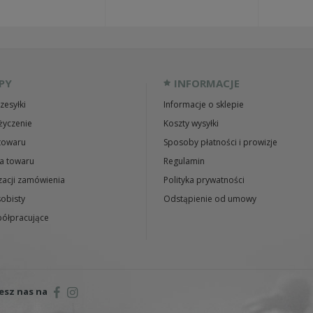
PY
INFORMACJE
zesyłki
Informacje o sklepie
życzenie
Koszty wysyłki
towaru
Sposoby płatności i prowizje
a towaru
Regulamin
zacji zamówienia
Polityka prywatności
obisty
Odstąpienie od umowy
ółpracujące
esz nas na