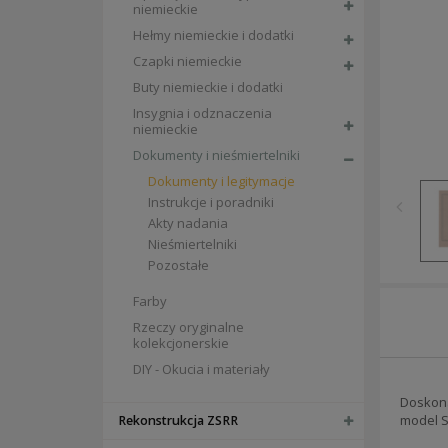
niemieckie
Hełmy niemieckie i dodatki
Czapki niemieckie
Buty niemieckie i dodatki
Insygnia i odznaczenia
niemieckie
Dokumenty i nieśmiertelniki
Dokumenty i legitymacje
Instrukcje i poradniki
Akty nadania
Nieśmiertelniki
Pozostałe
Farby
Rzeczy oryginalne
kolekcjonerskie
DIY - Okucia i materiały
Doskona
model S
Rekonstrukcja ZSRR