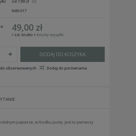
łki:
od 7,99 zł
N49-017
49,00 zł
a:
/
szt.
brutto
+
koszty wysyłki
DODAJ DO KOSZYKA
 do obserwowanych
Dodaj do porównania
PYTANIE
lidnym papierze, w środku pusty. Jest to pierwszy