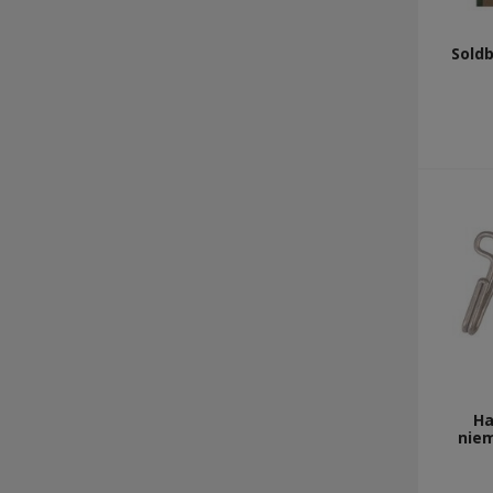
Soldb
H
niem