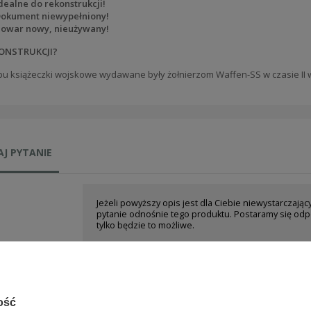
dealne do rekonstrukcji!
okument niewypełniony!
owar nowy, nieużywany!
ONSTRUKCJI?
pu książeczki wojskowe wydawane były żołnierzom Waffen-SS w czasie II w
J PYTANIE
Jeżeli powyższy opis jest dla Ciebie niewystarczając
pytanie odnośnie tego produktu. Postaramy się odp
tylko będzie to możliwe.
e-mail:
ość