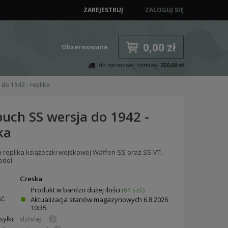
ZAREJESTRUJ
ZALOGUJ SIĘ
0,00 zł
Obserwowane
do darmowej dostawy:
250,00 zł
do 1942 - replika
buch SS wersja do 1942 -
ka
 replika książeczki wojskowej Waffen-SS oraz SS-VT.
odel
:
Czeska
Produkt w bardzo dużej ilości
(64 szt.)
ć:
Aktualizacja stanów magazynowych
6.8.2026
10:35
yłki:
dzisiaj