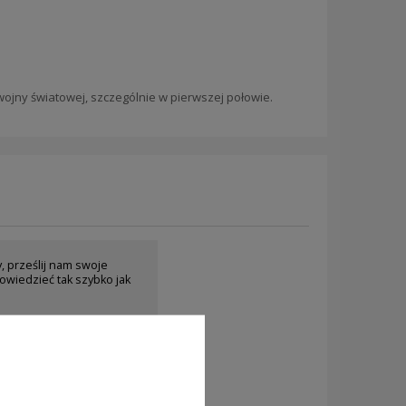
ojny światowej, szczególnie w pierwszej połowie.
y, prześlij nam swoje
owiedzieć tak szybko jak