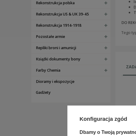
I
Rekonstrukcja polska
D
T
Rekonstrukcja US & UK 39-45
DO REK
Rekonstrukcja 1914-1918
Tego ty
Pozostałe armie
Repliki broni i amunicji
Książki dokumenty bony
ZADA
Farby Chemia
Dioramy i ekspozycje
Gadżety
Konfiguracja zgód
Dbamy o Twoją prywatn