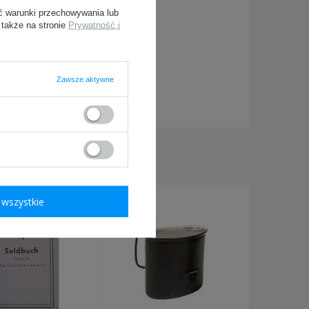
ć warunki przechowywania lub
 także na stronie
Prywatność i
Zawsze aktywne
ymagane
KUPILI TAKŻE:
wszystkie