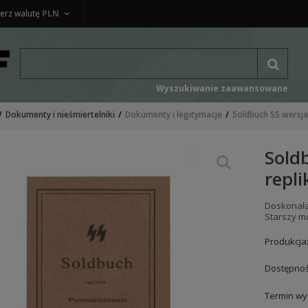
erz walutę
PLN
Wyszukiwanie zaawansowane
Dokumenty i nieśmiertelniki
Dokumenty i legitymacje
Soldbuch SS wersja 
Sold
repli
Doskonała
Starszy m
Produkcja
Dostępnoś
Termin wys