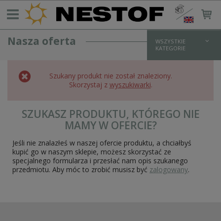
Nasza oferta
WSZYSTKIE
KATEGORIE
REKONSTRUKCJA NIEMIECKA > 1933
Szukany produkt nie został znaleziony.
UMUNDUROWANIE WH
Skorzystaj z
wyszukiwarki
.
bluzy i kurtki
koszule
spodnie
SZUKASZ PRODUKTU, KTÓREGO NIE
płaszcze
MAMY W OFERCIE?
zimowe
UMUNDUROWANIE SS
Jeśli nie znalazłeś w naszej ofercie produktu, a chciałbyś
bluzy i kurtki
kupić go w naszym sklepie, możesz skorzystać ze
koszule
specjalnego formularza i przesłać nam opis szukanego
spodnie
przedmiotu. Aby móc to zrobić musisz być
zalogowany
.
płaszcze
zimowe
UMUNDUROWANIE LW
UMUNDUROWANIE POLICYJNE/PARAMILITARNE
DODATKI MUNDUROWE I OKUCIA
OPORZĄDZENIE I WYPOSAŻENIE NIEMIECKIE