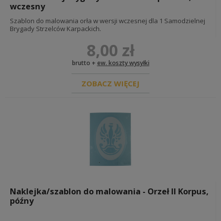
wczesny
gwiazdki na nakrycia głowy
naramienniki i dodatki
Szablon do malowania orła w wersji wczesnej dla 1 Samodzielnej
guziki mundurowe
Brygady Strzelców Karpackich.
patki, korpusówki i dodatki
8,00 zł
odznaczenia, nagrody, dokumenty
opaski i insygnia na rękaw
brutto +
ew. koszty wysyłki
DIY - OKUCIA I MATERIAŁY
ZOBACZ WIĘCEJ
REKONSTRUKCJA POLSKA
PASY, KLAMRY, SZELKI I TROKI
ŁADOWNICE I KABURY
BROŃ BIAŁA, ŻABKI, TEMBLAKI
ŁOPATKI, POKROWCE I AKCESORIA ROWEROWE
MUNDURY, OBUWIE I NAKRYCIA GŁOWY
CHLEBAKI, TORBY, WORECZKI
INSYGNIA, NIEŚMIERTELNIKI, FARBY
DIY - OKUCIA I MATERIAŁY
DOKUMENTY
Naklejka/szablon do malowania - Orzeł II Korpus,
późny
REKONSTRUKCJA US & UK 39-45