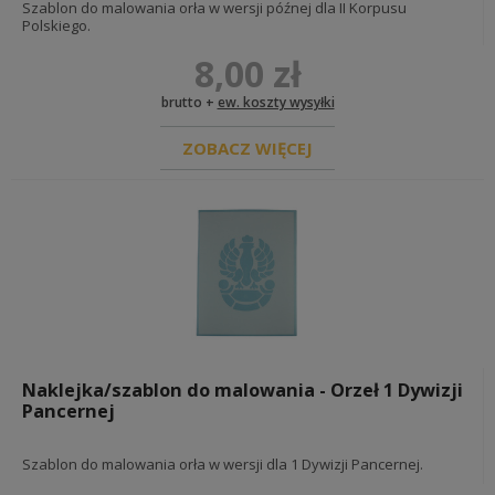
Szablon do malowania orła w wersji późnej dla II Korpusu
REKONSTRUKCJA BRYTYJSKA PSZ FRANCJA
Polskiego.
oporządzenie ekwipunek brytyjski
8,00 zł
umundurowanie brytyjskie
insygnia i odznaczenia brytyjskie oraz psz
brutto +
ew. koszty wysyłki
diy - okucia i materiały
dokumenty
ZOBACZ WIĘCEJ
REKONSTRUKCJA AMERYKAŃSKA USA
oporządzenie ekwipunek amerykański
umundurowanie amerykańskie
insygnia i odznaczenia armii amerykańskiej
dokumenty
diy - okucia i materiały
wojna w wietnamie
REKONSTRUKCJA 1914-1918
Naklejka/szablon do malowania - Orzeł 1 Dywizji
REKONSTRUKCJA NIEMIECKA <1918
Pancernej
umundurowanie pruskie
oporządzenie ekwipunek pruski
pasy, klamry, troki i akcesoria
Szablon do malowania orła w wersji dla 1 Dywizji Pancernej.
ładownice, torby i plecaki