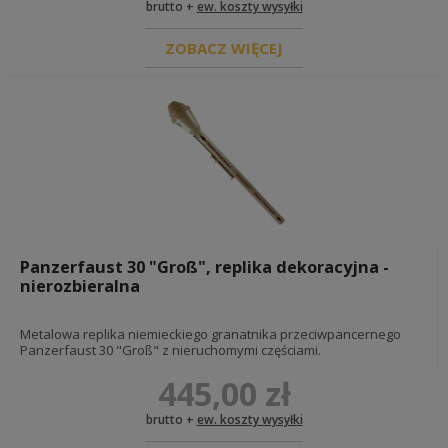
brutto +
ew. koszty wysyłki
REKONSTRUKCJA FIŃSKA
REKONSTRUKCJA RUMUŃSKA
ZOBACZ WIĘCEJ
REKONSTRUKCJA HOLENDERSKA
REPLIKI BRONI I AMUNICJI
REPLIKI BRONI PALNEJ
ŻABKI
POCHWY I CZĘŚCI
BROŃ BIAŁA
AKCESORIA DO BRONI
CZĘŚCI BRONI
części mauser 98
Panzerfaust 30 "Groß", replika dekoracyjna -
części p08
nierozbieralna
części mauser c96
części stg 44
Metalowa replika niemieckiego granatnika przeciwpancernego
MAGAZYNKI BRONI
Panzerfaust 30 "Groß" z nieruchomymi częściami.
CZĘŚCI I AKCESORIA AMUNICJI
GRANATY I MINY
445,00 zł
brutto +
ew. koszty wysyłki
KSIĄŻKI DOKUMENTY BONY