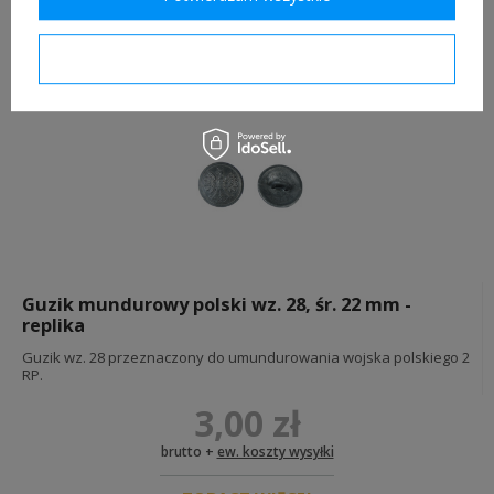
brutto +
ew. koszty wysyłki
Potwierdzam wymagane
ZOBACZ WIĘCEJ
Guzik mundurowy polski wz. 28, śr. 22 mm -
replika
Guzik wz. 28 przeznaczony do umundurowania wojska polskiego 2
RP.
3,00 zł
brutto +
ew. koszty wysyłki