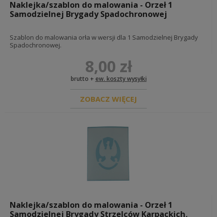
DOKUMENTY I NIEŚMIERTELNIKI
Naklejka/szablon do malowania - Orzeł 1
Samodzielnej Brygady Spadochronowej
dokumenty i legitymacje
instrukcje i poradniki
akty nadania
Szablon do malowania orła w wersji dla 1 Samodzielnej Brygady
nieśmiertelniki
Spadochronowej.
pozostałe
8,00 zł
FARBY
RZECZY ORYGINALNE KOLEKCJONERSKIE
DIY - OKUCIA I MATERIAŁY
brutto +
ew. koszty wysyłki
ZOBACZ WIĘCEJ
REKONSTRUKCJA ZSRR
UMUNDUROWANIE ZSRR
WYPOSAŻENIE I OPORZĄDZENIE ZSRR
pasy, szelki i akcesoria
ładownice, torby, mapniki i plecaki
manierki, menażki, kubki, okulary
kabury i pasy nośne do broni
hełmy, pancerze, okulary i akcesoria
broń biała i akcesoria
łopatki i akcesoria
Naklejka/szablon do malowania - Orzeł 1
rękawice, pałatki i troki
Samodzielnej Brygady Strzelców Karpackich,
INSYGNIA, ODZNACZENIA I DODATKI ZSRR