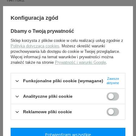
1941 roku.
19,00 zł
Konfiguracja zgód
brutto +
ew. koszty wysyłki
Dbamy o Twoją prywatność
ZOBACZ WIĘCEJ
Sklep korzysta z plików cookie w celu realizacji usług zgodnie z
Polityką dotyczącą cookies
. Możesz określić warunki
przechowywania lub dostępu do cookie w Twojej przeglądarce.
Więcej informacji na temat warunków i prywatności można
znaleźć także na stronie
Prywatność i warunki Google
.
Zawsze
Funkcjonalne pliki cookie (wymagane)
aktywne
Analityczne pliki cookie
Orzeł wz. 37 na beret pancerniaków, haftowany,
czarne sukno - replika
Reklamowe pliki cookie
Doskonała replika orzełka wz. 37 na beret. Haftowany na czarnym
suknie.
17,00 zł
Potwierdzam wszystkie