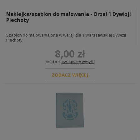
czapki m43 - einheitsfeldmützen
furażerki - schiffchen
czapki tropikalne, górskie i zimowe -
Naklejka/szablon do malowania - Orzeł 1 Dywizji
tropenmützen, bergmützen & wintermützen
Piechoty
BUTY NIEMIECKIE I DODATKI
INSYGNIA I ODZNACZENIA NIEMIECKIE
Szablon do malowania orła w wersji dla 1 Warszawskiej Dywizji
flagi
Piechoty.
stopnie kamuflażowe
8,00 zł
taśmy podoficerskie
naramienniki
na kołnierz
brutto +
ew. koszty wysyłki
wh
ss
ZOBACZ WIĘCEJ
lw
pozostałe
insygnia ochotników zagranicznych
na tors
odznaczenia
na czapkę
na rękaw
opaski
specjalizacje
stopnie