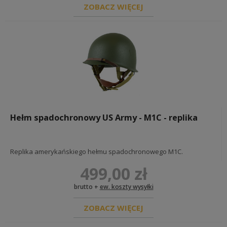
ZOBACZ WIĘCEJ
LITERATURA
BONY PODARUNKOWE
FARBY CHEMIA
FARBY MILITARNE FOSCO
FARBY DORABIANE
CHEMIA DO SKÓR / BUTÓW
DIORAMY I EKSPOZYCJE
Hełm spadochronowy US Army - M1C - replika
GADŻETY
Replika amerykańskiego hełmu spadochronowego M1C.
499,00 zł
brutto +
ew. koszty wysyłki
ZOBACZ WIĘCEJ