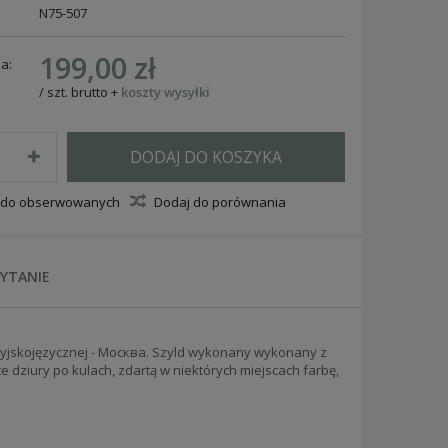
N75-507
199,00 zł
a:
/
szt.
brutto
+
koszty wysyłki
DODAJ DO KOSZYKA
 do obserwowanych
Dodaj do porównania
PYTANIE
yjskojęzycznej - Москва. Szyld wykonany wykonany z
e dziury po kulach, zdartą w niektórych miejscach farbę,