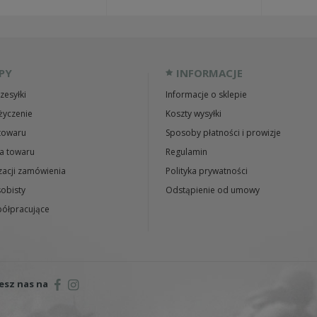
PY
INFORMACJE
zesyłki
Informacje o sklepie
życzenie
Koszty wysyłki
towaru
Sposoby płatności i prowizje
a towaru
Regulamin
zacji zamówienia
Polityka prywatności
obisty
Odstąpienie od umowy
ółpracujące
esz nas na