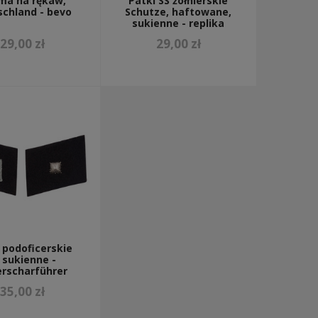
ma na rękaw,
Patki SS żołnierskie
schland - bevo
Schutze, haftowane,
sukienne - replika
29,00 zł
29,00 zł
 podoficerskie
 sukienne -
rscharführer
35,00 zł