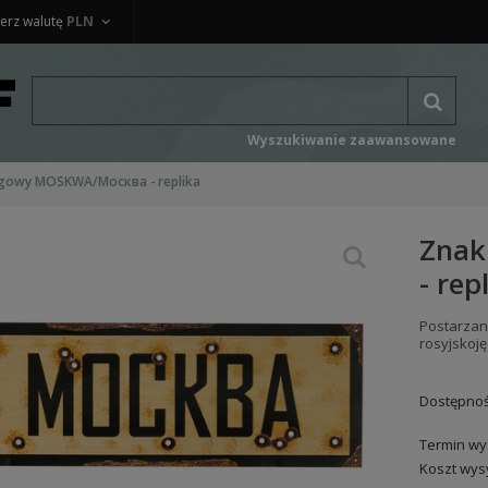
erz walutę
PLN
Wyszukiwanie zaawansowane
gowy MOSKWA/Москва - replika
Znak
- rep
Postarzan
rosyjskoj
Dostępnoś
Termin wys
Koszt wysy