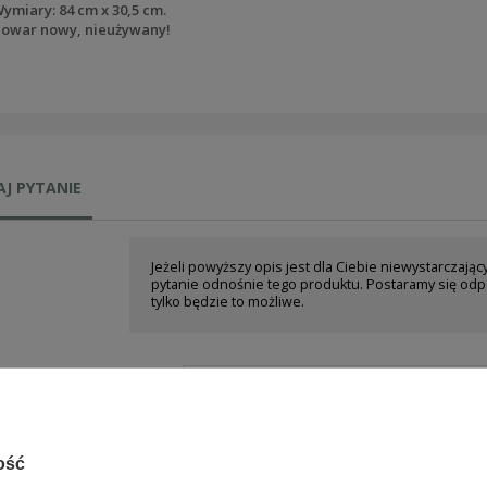
ymiary: 84 cm x 30,5 cm.
owar nowy, nieużywany!
J PYTANIE
Jeżeli powyższy opis jest dla Ciebie niewystarczając
pytanie odnośnie tego produktu. Postaramy się odp
tylko będzie to możliwe.
e-mail:
pytanie:
ość