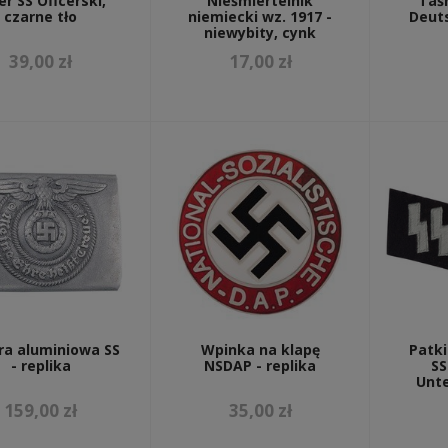
er SS Oficerski,
Nieśmiertelnik
Taś
czarne tło
niemiecki wz. 1917 -
Deut
niewybity, cynk
39,00 zł
17,00 zł
ra aluminiowa SS
Wpinka na klapę
Patki
- replika
NSDAP - replika
SS
Unte
159,00 zł
35,00 zł