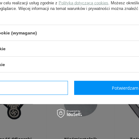
w celu realizacji usług zgodnie z
Polityką dotyczącą cookies
. Możesz określi
eglądarce. Więcej informacji na temat warunków i prywatności można znaleźć
Wyślij
Pola oznaczone gwiazdką są w
cookie (wymagane)
kie
INNI Z TYM PRODUKTEM 
kie
dzam wymagane
Potwierdzam 