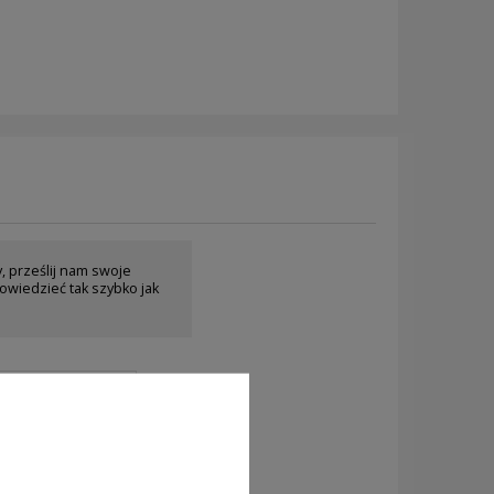
y, prześlij nam swoje
owiedzieć tak szybko jak