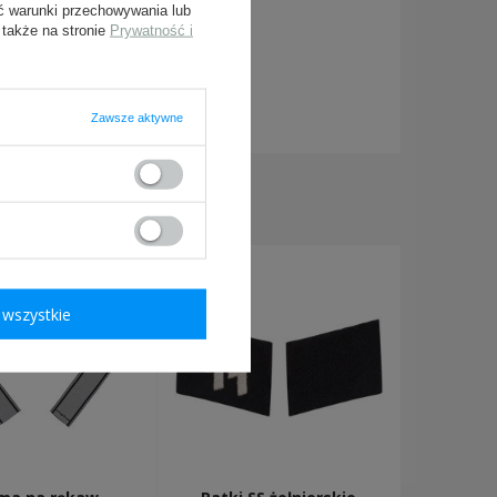
ć warunki przechowywania lub
 także na stronie
Prywatność i
ymagane
Zawsze aktywne
KUPILI TAKŻE:
wszystkie