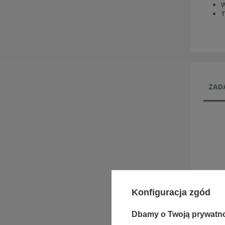
W
T
ZADA
Konfiguracja zgód
Dbamy o Twoją prywatn