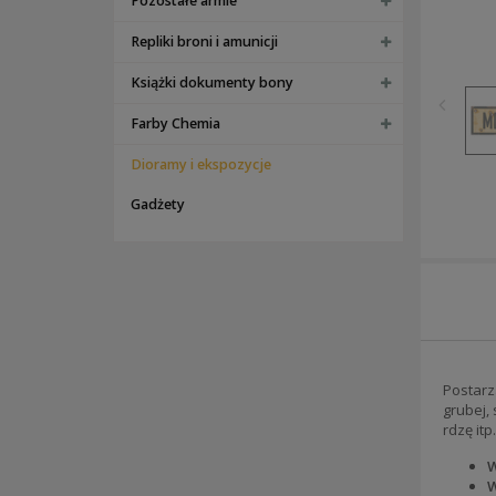
Pozostałe armie
Repliki broni i amunicji
Książki dokumenty bony
Farby Chemia
Dioramy i ekspozycje
Gadżety
Postarz
grubej,
rdzę it
W
W