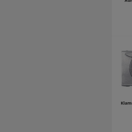
Adl
Klam