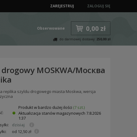
ZAREJESTRUJ
ZALOGUJ SIĘ
0,00 zł
Obserwowane
do darmowej dostawy:
250,00 zł
 drogowy MOSKWA/Москва
lika
a replika szyldu drogowego miasta Moskwa, wersja
ęzyczna
Produkt w bardzo dużej ilości
(7 szt.)
ć:
Aktualizacja stanów magazynowych
7.8.2026
1:37
yłki:
dzisiaj
łki:
od 12,50 zł