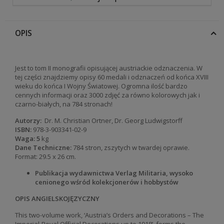
OPIS
Jest to tom II monografii opisującej austriackie odznaczenia. W
tej części znajdziemy opisy 60 medali i odznaczeń od końca XVIII
wieku do końca I Wojny Światowej. Ogromna ilość bardzo
cennych informacji oraz 3000 zdjęć za równo kolorowych jak i
czarno-białych, na 784 stronach!
Autorzy:
Dr. M. Christian Ortner, Dr. Georg Ludwigstorff
ISBN:
978-3-903341-02-9
Waga: 5
kg
Dane Techniczne:
784 stron, zszytych w twardej oprawie.
Format: 29.5 x 26
cm
.
Publikacja wydawnictwa Verlag Militaria, wysoko
cenionego wśród kolekcjonerów i hobbystów
OPIS ANGIELSKOJĘZYCZNY
This two-volume work, ‘Austria’s Orders and Decorations – The