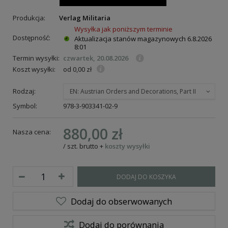
Produkcja:
Verlag Militaria
Wysyłka jak poniższym terminie
Dostępność:
Aktualizacja stanów magazynowych
6.8.2026
8:01
Termin wysyłki:
czwartek, 20.08.2026
Koszt wysyłki:
od 0,00 zł
Rodzaj:
EN: Austrian Orders and Decorations, Part II
Symbol:
978-3-903341-02-9
880,00 zł
Nasza cena:
/
szt.
brutto
+
koszty wysyłki
DODAJ DO KOSZYKA
Dodaj do obserwowanych
Dodaj do porównania