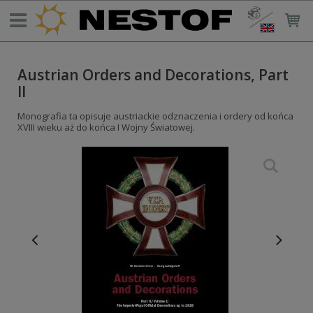
Austrian Orders and Decorations, Part
II
Monografia ta opisuje austriackie odznaczenia i ordery od końca
XVIII wieku aż do końca I Wojny Światowej.