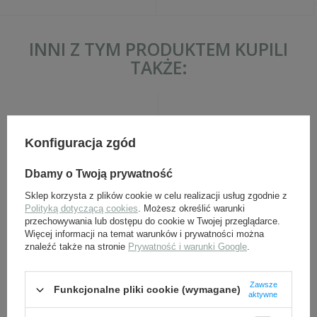
INNI Z TYM PRODUKTEM KUPILI
TAKŻE:
Konfiguracja zgód
Dbamy o Twoją prywatność
Sklep korzysta z plików cookie w celu realizacji usług zgodnie z
Polityką dotyczącą cookies
. Możesz określić warunki
Ładownica podwójna
Żabka do bagnetu
przechowywania lub dostępu do cookie w Twojej przeglądarce.
Mannlicher M95
austrowęgierskiego 88/95,
Więcej informacji na temat warunków i prywatności można
replika
znaleźć także na stronie
Prywatność i warunki Google
.
199,00 zł
39,00 zł
Zawsze
Funkcjonalne pliki cookie (wymagane)
aktywne