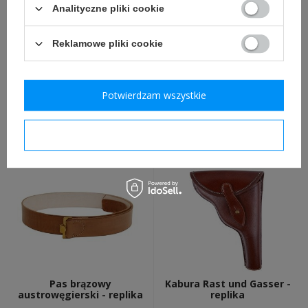
Analityczne pliki cookie
Reklamowe pliki cookie
Klamra austrowęgierska
Potwierdzam wszystkie
Denix 1105, replika Garand
M88 - replika
Potwierdzam wymagane
85,00 zł
829,00 zł
Pas brązowy
Kabura Rast und Gasser -
austrowęgierski - replika
replika