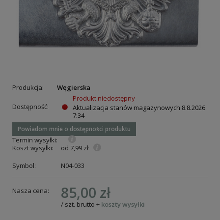
Produkcja:
Węgierska
Produkt niedostępny
Dostępność:
Aktualizacja stanów magazynowych
8.8.2026
7:34
Powiadom mnie o dostępności produktu
Termin wysyłki:
Koszt wysyłki:
od 7,99 zł
Symbol:
N04-033
85,00 zł
Nasza cena:
/
szt.
brutto
+
koszty wysyłki