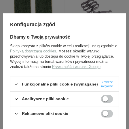
Naramienniki żołnierskie
Wickelgamaschen -
Konfiguracja zgód
M1915 - białe sukno
owijacze z haczykami -
feldgrau
Dbamy o Twoją prywatność
29,00 zł
115,00 zł
Sklep korzysta z plików cookie w celu realizacji usług zgodnie z
Polityką dotyczącą cookies
. Możesz określić warunki
przechowywania lub dostępu do cookie w Twojej przeglądarce.
Więcej informacji na temat warunków i prywatności można
znaleźć także na stronie
Prywatność i warunki Google
.
Zawsze
Funkcjonalne pliki cookie (wymagane)
aktywne
Analityczne pliki cookie
Żabka do bagnetu M84/98
Torba odzieżowa WH/SS
- czarna, replika
M31 - Bekleidungssack
Reklamowe pliki cookie
49,00 zł
139,00 zł