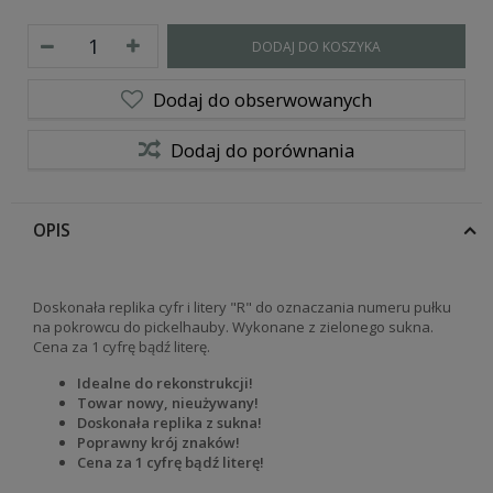
DODAJ DO KOSZYKA
Dodaj do obserwowanych
Dodaj do porównania
OPIS
Doskonała replika cyfr i litery "R" do oznaczania numeru pułku
na pokrowcu do pickelhauby. Wykonane z zielonego sukna.
Cena za 1 cyfrę bądź literę.
Idealne do rekonstrukcji!
Towar nowy, nieużywany!
Doskonała replika z sukna!
Poprawny krój znaków!
Cena za 1 cyfrę bądź literę!