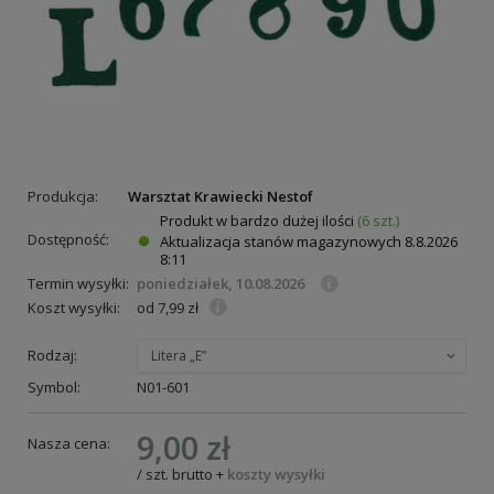
Produkcja:
Warsztat Krawiecki Nestof
Produkt w bardzo dużej ilości
(6 szt.)
Dostępność:
Aktualizacja stanów magazynowych
8.8.2026
8:11
Termin wysyłki:
poniedziałek, 10.08.2026
Koszt wysyłki:
od 7,99 zł
Rodzaj:
Litera „E”
Symbol:
N01-601
9,00 zł
Nasza cena:
/
szt.
brutto
+
koszty wysyłki