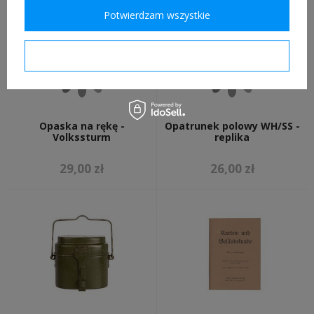
Potwierdzam wszystkie
Potwierdzam wymagane
Opaska na rękę -
Opatrunek polowy WH/SS -
Volkssturm
replika
29,00 zł
26,00 zł