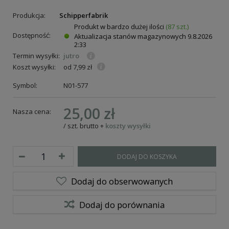
Produkcja:
Schipperfabrik
Produkt w bardzo dużej ilości
(87 szt.)
Dostępność:
Aktualizacja stanów magazynowych
9.8.2026
2:33
Termin wysyłki:
jutro
Koszt wysyłki:
od 7,99 zł
Symbol:
N01-577
25,00 zł
Nasza cena:
/
szt.
brutto
+
koszty wysyłki
DODAJ DO KOSZYKA
Dodaj do obserwowanych
Dodaj do porównania