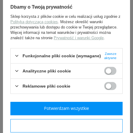
Dbamy o Twoją prywatność
Sklep korzysta z plików cookie w celu realizacji usług zgodnie z
Polityką dotyczącą cookies
. Możesz określić warunki
przechowywania lub dostępu do cookie w Twojej przeglądarce.
Więcej informacji na temat warunków i prywatności można
znaleźć także na stronie
Prywatność i warunki Google
.
Taśma podoficerska
Taśma podoficerska
wczesna - srebrna
wczesna - złota
Zawsze
Funkcjonalne pliki cookie (wymagane)
aktywne
25,00 zł
25,00 zł
Analityczne pliki cookie
Reklamowe pliki cookie
Potwierdzam wszystkie
Halsbinde M1914 -
Troddel do bagnetu -
Potwierdzam wymagane
halsztuk polowy
podoficerski - Prusy