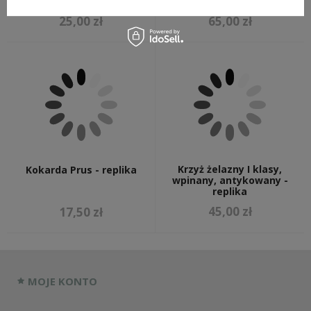
25,00 zł
65,00 zł
Krzyż żelazny I klasy,
Kokarda Prus - replika
wpinany, antykowany -
replika
45,00 zł
17,50 zł
MOJE KONTO