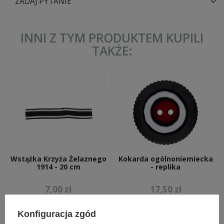
ZADAJ PYTANIE
INNI Z TYM PRODUKTEM KUPILI
TAKŻE:
Wstążka Krzyża Żelaznego
Kokarda ogólnoniemiecka
1914 - 20 cm
- replika
7,00 zł
17,50 zł
Konfiguracja zgód