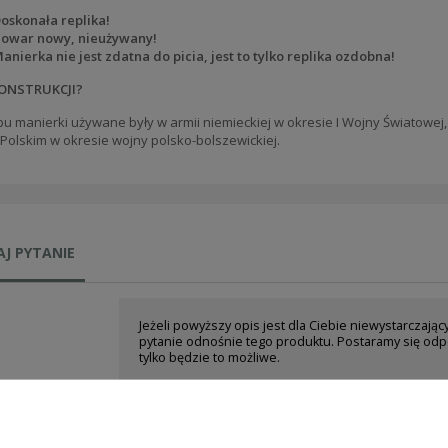
oskonała replika!
owar nowy, nieużywany!
anierka nie jest zdatna do picia, jest to tylko replika ozdobna!
ONSTRUKCJI?
pu manierki używane były w armii niemieckiej w okresie I Wojny Światowej
Polskim w okresie wojny polsko-bolszewickiej.
J PYTANIE
Jeżeli powyższy opis jest dla Ciebie niewystarczając
pytanie odnośnie tego produktu. Postaramy się odp
tylko będzie to możliwe.
e-mail: