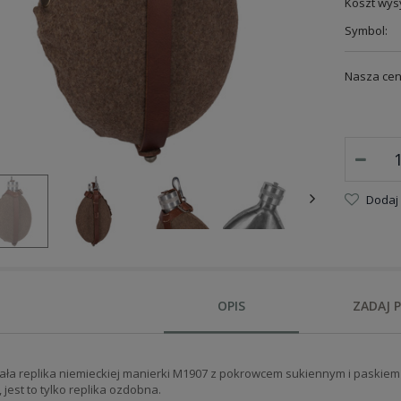
Koszt wysy
Symbol:
Nasza cen
Dodaj
OPIS
ZADAJ 
ła replika niemieckiej manierki M1907 z pokrowcem sukiennym i paskie
, jest to tylko replika ozdobna.