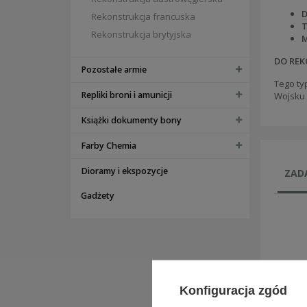
D
Rekonstrukcja francuska
T
Rekonstrukcja brytyjska
M
DO REK
Pozostałe armie
Tego ty
Repliki broni i amunicji
Wojsku 
Książki dokumenty bony
Farby Chemia
Dioramy i ekspozycje
ZADA
Gadżety
Konfiguracja zgód