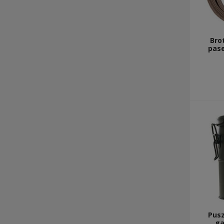
Bro
pase
Pus
ga