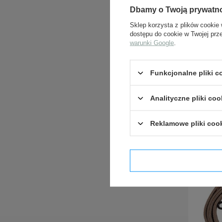
Dbamy o Twoją prywatn
Sklep korzysta z plików cookie 
dostępu do cookie w Twojej prz
warunki Google
.
Funkcjonalne pliki 
Analityczne pliki coo
Reklamowe pliki coo
Potwier