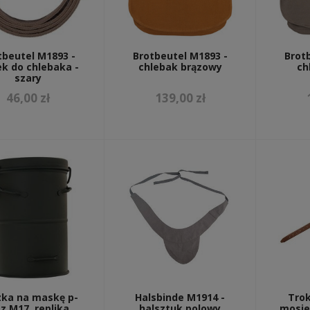
tbeutel M1893 -
Brotbeutel M1893 -
Brot
k do chlebaka -
chlebak brązowy
ch
szary
46,00 zł
139,00 zł
zka na maskę p-
Halsbinde M1914 -
Trok
z M17, replika
halsztuk polowy
mosie