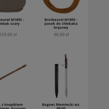
beutel M1893 -
Brotbeutel M1893 -
lebak szary
pasek do chlebaka
brązowy
139,00 zł
46,00 zł
 z knopikiem
Bagnet Niemiecki wz.
żnym, brązowy
98/05