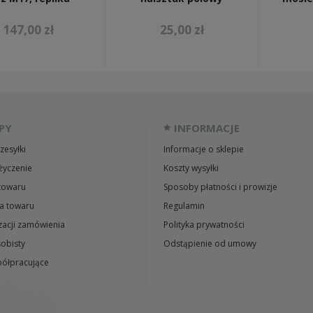
147,00 zł
25,00 zł
PY
INFORMACJE
zesyłki
Informacje o sklepie
życzenie
Koszty wysyłki
towaru
Sposoby płatności i prowizje
a towaru
Regulamin
zacji zamówienia
Polityka prywatności
obisty
Odstąpienie od umowy
ółpracujące