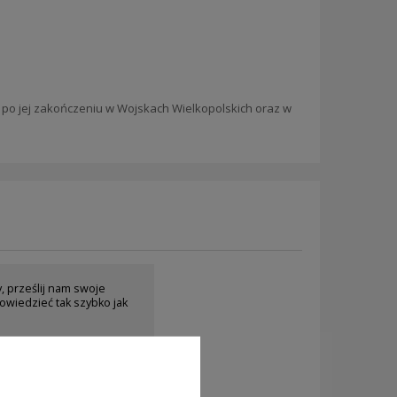
, po jej zakończeniu w Wojskach Wielkopolskich oraz w
y, prześlij nam swoje
owiedzieć tak szybko jak