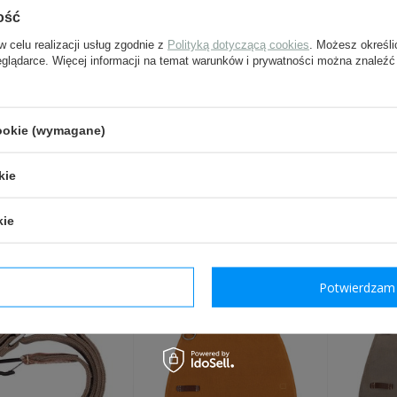
ość
pytanie:
w celu realizacji usług zgodnie z
Polityką dotyczącą cookies
. Możesz określi
eglądarce. Więcej informacji na temat warunków i prywatności można znaleźć
Wyślij
cookie (wymagane)
Pola oznaczone gwiazdką są w
kie
kie
INNI Z TYM PRODUKTEM 
dzam wymagane
Potwierdzam 