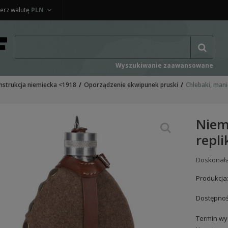
erz walutę
PLN
Wyszukiwanie zaawansowane
nstrukcja niemiecka <1918
Oporządzenie ekwipunek pruski
Chlebaki, mani
Niem
repli
Doskonała
Produkcja
Dostępnoś
Termin wys