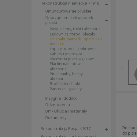
Rekonstrukcja niemiecka <1918
Umundurowanie pruskie
Oporządzenie ekwipunek
pruski
Pasy, klamry, troki i akcesoria
Ładownice, torby i plecaki
Chlebaki, manierki, opatrunki i
menażki
Łopaty toporki i pokrowce
Kabury i pokrowce
Akcesoria przeciwgazowe
Płachty namiotowe i
akcesoria
Pickelhauby, hełmy i
akcesoria
Broń biała i żabki
Pancerze i granaty
Insygnia i dodatki
Odznaczenia
DIY - Okucia i materiały
Dokumenty
Doskona
Rekonstrukcja Rosja <1917
do picia
Rekonstrukcja austrowęgierska