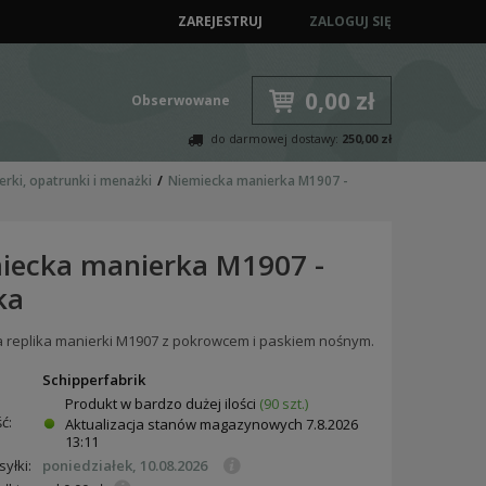
ZAREJESTRUJ
ZALOGUJ SIĘ
0,00 zł
Obserwowane
do darmowej dostawy:
250,00 zł
erki, opatrunki i menażki
Niemiecka manierka M1907 -
iecka manierka M1907 -
ka
 replika manierki M1907 z pokrowcem i paskiem nośnym.
:
Schipperfabrik
Produkt w bardzo dużej ilości
(90 szt.)
ć:
Aktualizacja stanów magazynowych
7.8.2026
13:11
yłki:
poniedziałek, 10.08.2026