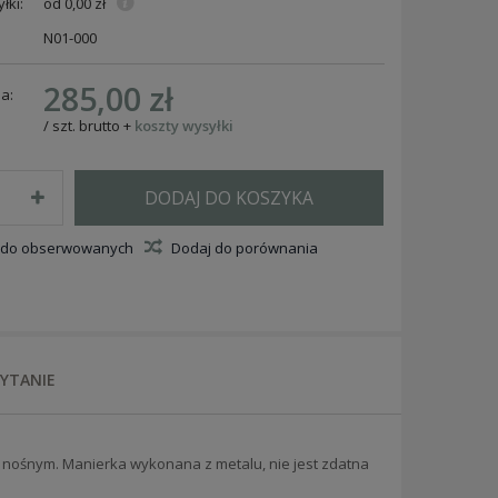
łki:
od 0,00 zł
N01-000
285,00 zł
a:
/
szt.
brutto
+
koszty wysyłki
DODAJ DO KOSZYKA
 do obserwowanych
Dodaj do porównania
PYTANIE
m nośnym.
Manierka wykonana z metalu, nie jest zdatna