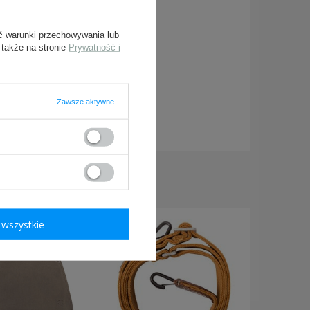
ć warunki przechowywania lub
 także na stronie
Prywatność i
Zawsze aktywne
ymagane
KUPILI TAKŻE:
wszystkie