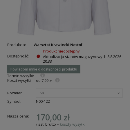
Produkcja:
Warsztat Krawiecki Nestof
Produkt niedostępny
Dostępność:
Aktualizacja stanów magazynowych
8.8.2026
20:33
Powiadom mnie o dostępności produktu
Termin wysyłki:
Koszt wysyłki:
od 7,99 zł
Rozmiar:
58
Symbol:
N00-122
170,00 zł
Nasza cena:
/
szt.
brutto
+
koszty wysyłki