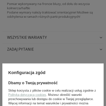
Pomiar wykonywany na froncie bluzy, od dołu do wszycia
kołnierza/haftki
Podane wymiary należy traktować orientacyjnie! Możliwe są
odchylenia w ramach różnych partii produkcyjnych!
WSZYSTKIE WARIANTY
ZADAJ PYTANIE
INNI Z TYM PRODUKTEM KUPILI
TAKŻE:
Konfiguracja zgód
Dbamy o Twoją prywatność
Sklep korzysta z plików cookie w celu realizacji usług zgodnie z
Polityką dotyczącą cookies
. Możesz określić warunki
przechowywania lub dostępu do cookie w Twojej przeglądarce.
Więcej informacji na temat warunków i prywatności można