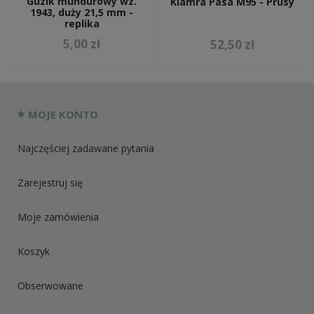
Guzik mundurowy wz.
Klamra Pasa M95 - Prusy
1943, duży 21,5 mm -
replika
5,00 zł
52,50 zł
MOJE KONTO
Najczęściej zadawane pytania
Zarejestruj się
Moje zamówienia
Koszyk
Obserwowane