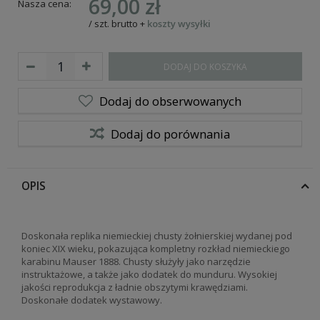
69,00 zł
Nasza cena:
/
szt.
brutto
+
koszty wysyłki
DODAJ DO KOSZYKA
Dodaj do obserwowanych
Dodaj do porównania
OPIS
Doskonała replika niemieckiej chusty żołnierskiej wydanej pod
koniec XIX wieku, pokazująca kompletny rozkład niemieckiego
karabinu Mauser 1888. Chusty służyły jako narzędzie
instruktażowe, a także jako dodatek do munduru. Wysokiej
jakości reprodukcja z ładnie obszytymi krawędziami.
Doskonałe dodatek wystawowy.