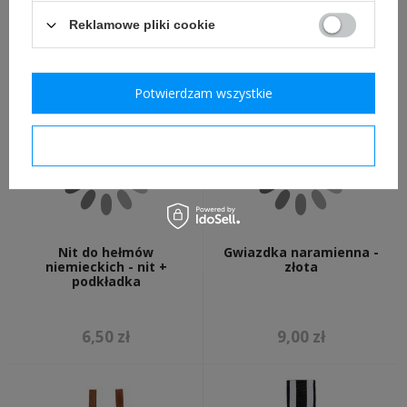
żandarmeria polowa
grafitowa - replika
Reklamowe pliki cookie
35,00 zł
49,00 zł
Potwierdzam wszystkie
Potwierdzam wymagane
Nit do hełmów
Gwiazdka naramienna -
niemieckich - nit +
złota
podkładka
6,50 zł
9,00 zł