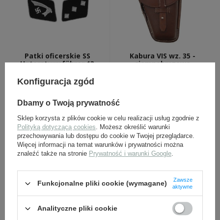
Patki oficerskie SS
Kabura VIS wz. 35 -
Untersturmführer 13
ciemnobrązowa
Dywizja Górska
"Handschar", haftowane
Konfiguracja zgód
sukienne
49,00 zł
179,00 zł
Dbamy o Twoją prywatność
Sklep korzysta z plików cookie w celu realizacji usług zgodnie z
Polityką dotyczącą cookies
. Możesz określić warunki
przechowywania lub dostępu do cookie w Twojej przeglądarce.
Więcej informacji na temat warunków i prywatności można
znaleźć także na stronie
Prywatność i warunki Google
.
Zawsze
Funkcjonalne pliki cookie (wymagane)
aktywne
Naramienniki starszych
Pokrowiec na manierkę
Analityczne pliki cookie
podoficerów M40 -
sowiecką, wersja wojenna,