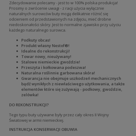
Zdecydowanie polecamy - jest to w 100% polska produkcja!
Prosimy o zwrócenie uwagi - z racji użycia wyłącznie
naturalnych surowców buty mogą delikatnie różnić się
odcieniem od przedstawionych na zdjęciu, mieć drobne
niedoskonałości skóry. Jest to normalne zjawisko przy użyciu
każdego naturalnego surowca.
Podkuty obcas!
Produkt własny Nestof®!
Idealne do rekonstrukcji!
Towar nowy, nieużywany!
Stalowe niemieckie gwoździe!
Przeszyta i kołkowana podeszwa!
Naturalna roślinnie garbowana skóra!
Gwarancja nie obejmuje uszkodzeń mechanicznych
bądź wynikłych z niewłaściwego użytkowania, a także
elementów które się zużywają - podkowy, gwoździe,
zelówka!
DO REKONSTRUKCJI?
Tego typu buty używane były przez cały okres II Wojny
Światowej w armii niemieckiej.
INSTRUKCJA KONSERWACJI OBUWIA