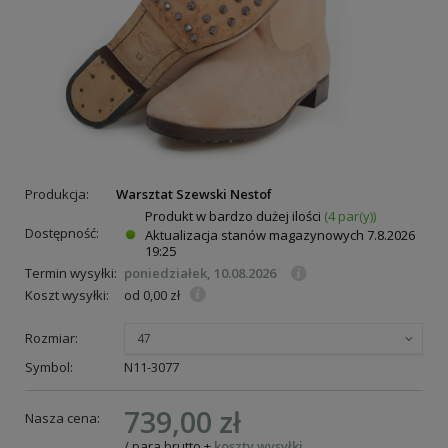
Produkcja:
Warsztat Szewski Nestof
Produkt w bardzo dużej ilości
(4 par(y))
Dostępność:
Aktualizacja stanów magazynowych
7.8.2026
19:25
Termin wysyłki:
poniedziałek, 10.08.2026
Koszt wysyłki:
od 0,00 zł
Rozmiar:
47
Symbol:
N11-3077
739,00 zł
Nasza cena:
/
para
brutto
+
koszty wysyłki