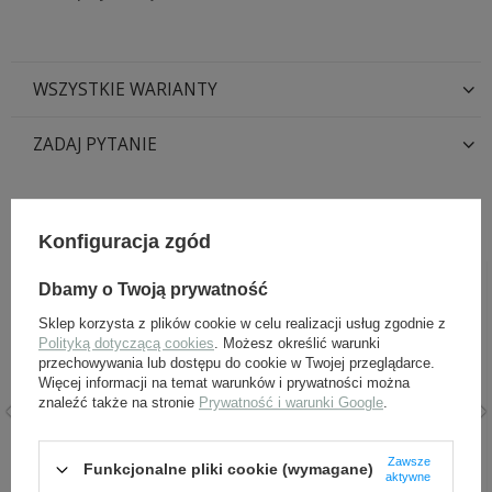
WSZYSTKIE WARIANTY
ZADAJ PYTANIE
POLECANE Z TYM TOWAREM:
Konfiguracja zgód
Dbamy o Twoją prywatność
Sklep korzysta z plików cookie w celu realizacji usług zgodnie z
Polityką dotyczącą cookies
. Możesz określić warunki
przechowywania lub dostępu do cookie w Twojej przeglądarce.
Więcej informacji na temat warunków i prywatności można
znaleźć także na stronie
Prywatność i warunki Google
.
Czernidło spirytusowe do
Gwoździe do butów
Zawsze
skór 60 ml
niemieckie - komplet -
Funkcjonalne pliki cookie (wymagane)
aktywne
replika