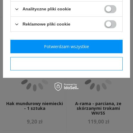
19,00 zł
69,00 zł
Analityczne pliki cookie
Reklamowe pliki cookie
INNI Z TYM PRODUKTEM KUPILI
TAKŻE:
Potwierdzam wszystkie
Potwierdzam wymagane
Hak mundurowy niemiecki
A-rama - parciana, ze
- 1 sztuka
skórzanymi trokami
WH/SS
9,20 zł
119,00 zł