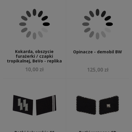
Kokarda, obszycie
Opinacze - demobil BW
furażerki / czapki
tropikalnej, BeVo - replika
10,00 zł
125,00 zł