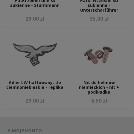
Patki żołnerskie SS
Patki wczesne SD
sukienne - Sturmmann
sukienne -
Unterscharführer
29,00 zł
35,00 zł
Adler LW haftowany, tło
Nit do hełmów
ciemnoniebieskie - replika
niemieckich - nit +
podkładka
29,00 zł
6,50 zł
MOJE KONTO