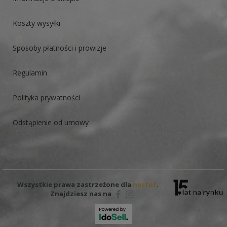
Koszty wysyłki
Sposoby płatności i prowizje
Regulamin
Polityka prywatności
Odstąpienie od umowy
Wszystkie prawa zastrzeżone dla
nestof
.
Znajdziesz nas na