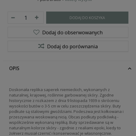
DODAJ DO KOSZYKA
Dodaj do obserwowanych
Dodaj do porównania
OPIS
Doskonała replika saperek niemieckich, wykonanych z
naturalnej, krajowej, roślinnie garbowanej skóry. Zgodne
historycznie z rozkazem z dnia 9 listopada 1939 o skróceniu
wysokości butów o 3-5 cm w celu zaoszczędzenia skóry. Buty
podkute są stalowymi gwoździami. Podeszwa jest kołkowana i
przeszywana woskowaną nicią. Obcas podkuty podkówką -
współcześnie wykonaną repliką. Buty sprzedawane są w
naturalnym kolorze skóry - zgodnie z realiami epoki, kiedy to
żołnierz musiał czernić i konserwować je własnoręcznie.