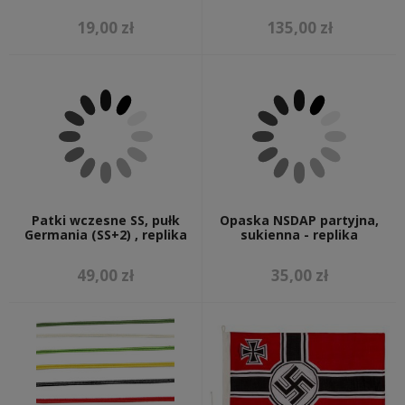
19,00 zł
135,00 zł
Patki wczesne SS, pułk
Opaska NSDAP partyjna,
Germania (SS+2) , replika
sukienna - replika
49,00 zł
35,00 zł