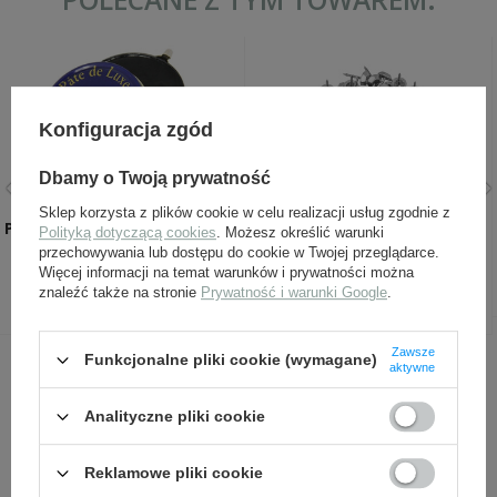
Konfiguracja zgód
Dbamy o Twoją prywatność
Sklep korzysta z plików cookie w celu realizacji usług zgodnie z
Pasta woskowa - SAPHIR BDC
Gwoździe do butów
Polityką dotyczącą cookies
. Możesz określić warunki
Pate de Luxe 50ml
niemieckie - komplet -
przechowywania lub dostępu do cookie w Twojej przeglądarce.
replika
Więcej informacji na temat warunków i prywatności można
31,99 zł
69,00 zł
znaleźć także na stronie
Prywatność i warunki Google
.
Zawsze
Funkcjonalne pliki cookie (wymagane)
aktywne
INNI Z TYM PRODUKTEM KUPILI
TAKŻE:
Analityczne pliki cookie
Reklamowe pliki cookie