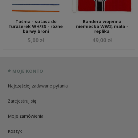
Taśma - sutasz do
Bandera wojenna
furażerek WH/SS - różne
niemiecka WW2, mała -
barwy broni
replika
5,00 zł
49,00 zł
MOJE KONTO
Najczęściej zadawane pytania
Zarejestruj się
Moje zamówienia
Koszyk