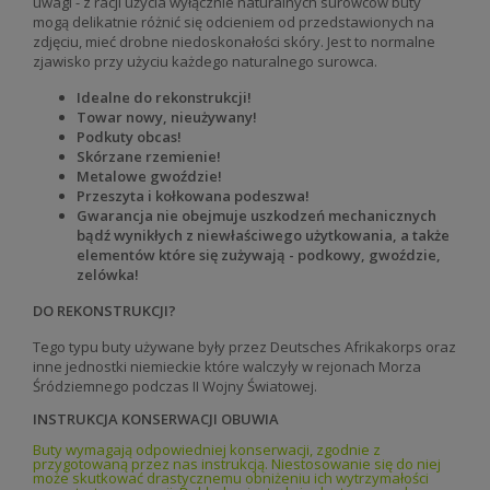
uwagi - z racji użycia wyłącznie naturalnych surowców buty
mogą delikatnie różnić się odcieniem od przedstawionych na
zdjęciu, mieć drobne niedoskonałości skóry. Jest to normalne
zjawisko przy użyciu każdego naturalnego surowca.
Idealne do rekonstrukcji!
Towar nowy, nieużywany!
Podkuty obcas!
Skórzane rzemienie!
Metalowe gwoździe!
Przeszyta i kołkowana podeszwa!
Gwarancja nie obejmuje uszkodzeń mechanicznych
bądź wynikłych z niewłaściwego użytkowania, a także
elementów które się zużywają - podkowy, gwoździe,
zelówka!
DO REKONSTRUKCJI?
Tego typu buty używane były przez
Deutsches Afrikakorps oraz
inne jednostki niemieckie które walczyły w rejonach Morza
Śródziemnego podczas II Wojny Światowej
.
INSTRUKCJA KONSERWACJI OBUWIA
Buty wymagają odpowiedniej konserwacji, zgodnie z
przygotowaną przez nas instrukcją. Niestosowanie się do niej
może skutkować drastycznemu obniżeniu ich wytrzymałości