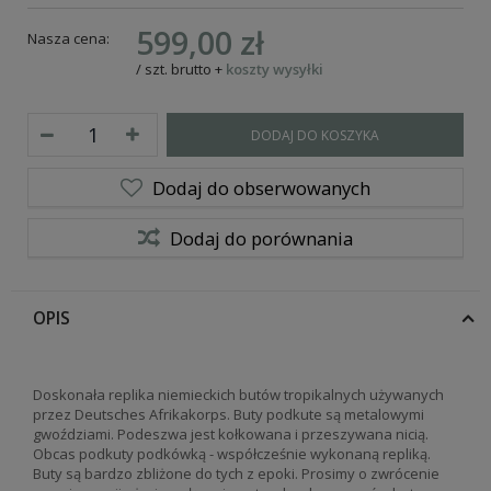
599,00 zł
Nasza cena:
/
szt.
brutto
+
koszty wysyłki
DODAJ DO KOSZYKA
Dodaj do obserwowanych
Dodaj do porównania
OPIS
Doskonała replika niemieckich butów tropikalnych używanych
przez
Deutsches Afrikakorps
. Buty podkute są metalowymi
gwoździami. Podeszwa jest kołkowana i przeszywana nicią.
Obcas podkuty podkówką - współcześnie wykonaną repliką.
Buty są bardzo zbliżone do tych z epoki. Prosimy o zwrócenie