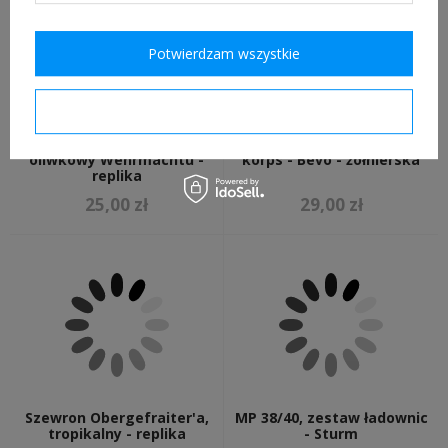
Potwierdzam wszystkie
Potwierdzam wymagane
Krawat tropikalny
Taśma na rękaw, Afrika
oliwkowy Wehrmachtu -
korps - Bevo - żołnierska
replika
25,00 zł
29,00 zł
Szewron Obergefraiter'a,
MP 38/40, zestaw ładownic
tropikalny - replika
- Sturm