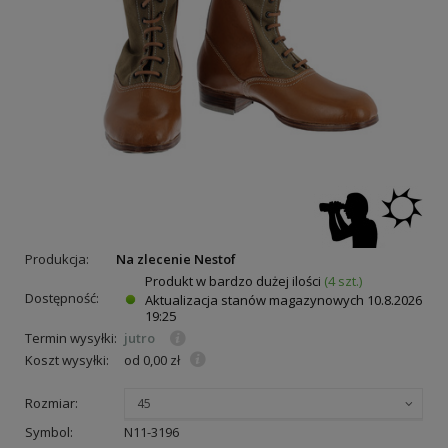
Produkcja:
Na zlecenie Nestof
Produkt w bardzo dużej ilości
(4 szt.)
Dostępność:
Aktualizacja stanów magazynowych
10.8.2026
19:25
Termin wysyłki:
jutro
Koszt wysyłki:
od 0,00 zł
Rozmiar:
45
Symbol:
N11-3196