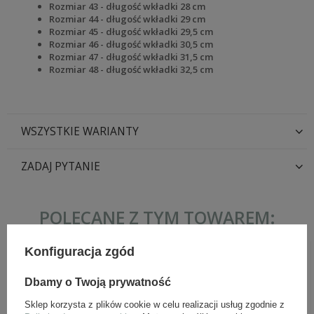
Rozmiar 43 - długość wkładki 28 cm
Rozmiar 44 - długość wkładki 29 cm
Rozmiar 45 - długość wkładki 29,5 cm
Rozmiar 46 - długość wkładki 30,5 cm
Rozmiar 47 - długość wkładki 31,5 cm
Rozmiar 48 - długość wkładki 32,5 cm
WSZYSTKIE WARIANTY
ZADAJ PYTANIE
POLECANE Z TYM TOWAREM:
Konfiguracja zgód
Dbamy o Twoją prywatność
Sklep korzysta z plików cookie w celu realizacji usług zgodnie z