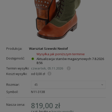
Produkcja:
Warsztat Szewski Nestof
Wysyłka jak poniższym terminie
Dostępność:
Aktualizacja stanów magazynowych
7.8.2026
8:56
Termin wysyłki:
czwartek, 05.11.2026
Koszt wysyłki:
od 0,00 zł
Rozmiar:
45
Symbol:
N11-3138
819,00 zł
Nasza cena:
/
szt.
brutto
+
koszty wysyłki