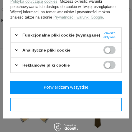
Polityką dotyczącą cookies
. Możesz określić warunki
przechowywania lub dostępu do cookie w Twojej przeglądarce.
Więcej informacji na temat warunków i prywatności można
znaleźć także na stronie
Prywatność i warunki Google
.
Pasta woskowa - SAPHIR BDC
Gwoździe do butów
Pate de Luxe 50ml
niemieckie - komplet -
replika
Zawsze
Funkcjonalne pliki cookie (wymagane)
31,99 zł
69,00 zł
aktywne
Analityczne pliki cookie
INNI Z TYM PRODUKTEM KUPILI
Reklamowe pliki cookie
TAKŻE:
Potwierdzam wszystkie
Potwierdzam wymagane