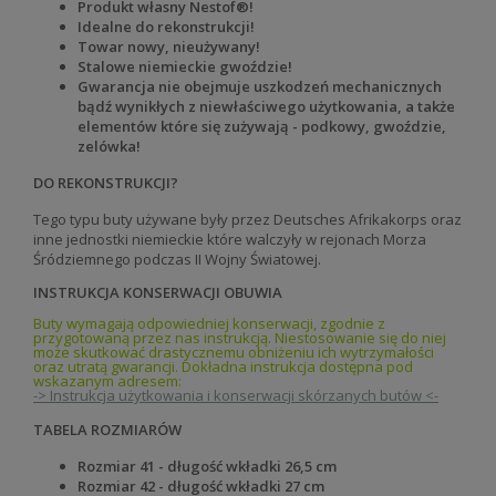
Produkt własny Nestof®!
Idealne do rekonstrukcji!
Towar nowy, nieużywany!
Stalowe niemieckie gwoździe!
Gwarancja nie obejmuje uszkodzeń mechanicznych
bądź wynikłych z niewłaściwego użytkowania, a także
elementów które się zużywają - podkowy, gwoździe,
zelówka!
DO REKONSTRUKCJI?
Tego typu buty używane były przez
Deutsches Afrikakorps oraz
inne jednostki niemieckie które walczyły w rejonach Morza
Śródziemnego podczas II Wojny Światowej
.
INSTRUKCJA KONSERWACJI OBUWIA
Buty wymagają odpowiedniej konserwacji, zgodnie z
przygotowaną przez nas instrukcją. Niestosowanie się do niej
może skutkować drastycznemu obniżeniu ich wytrzymałości
oraz utratą gwarancji. Dokładna instrukcja dostępna pod
wskazanym adresem:
-> Instrukcja użytkowania i konserwacji skórzanych butów <-
TABELA ROZMIARÓW
Rozmiar 41 - długość wkładki 26,5 cm
Rozmiar 42 - długość wkładki 27 cm