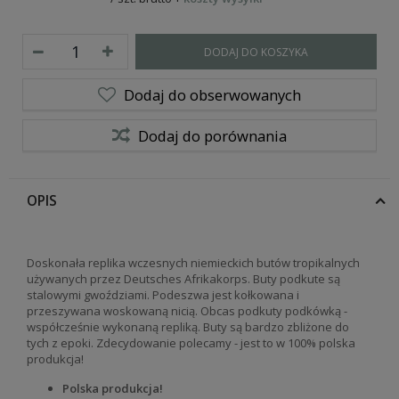
DODAJ DO KOSZYKA
Dodaj do obserwowanych
Dodaj do porównania
OPIS
Doskonała replika wczesnych niemieckich butów tropikalnych
używanych przez
Deutsches Afrikakorps
. Buty podkute są
stalowymi gwoździami. Podeszwa jest kołkowana i
przeszywana woskowaną nicią. Obcas podkuty podkówką -
współcześnie wykonaną repliką. Buty są bardzo zbliżone do
tych z epoki. Zdecydowanie polecamy - jest to w 100% polska
produkcja!
Polska produkcja!