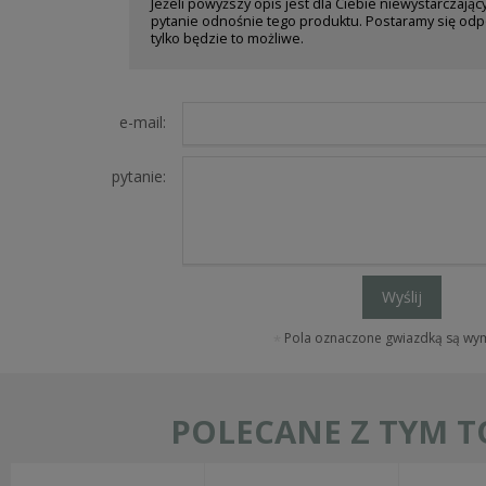
Jeżeli powyższy opis jest dla Ciebie niewystarczając
pytanie odnośnie tego produktu. Postaramy się odp
tylko będzie to możliwe.
e-mail:
pytanie:
Wyślij
Pola oznaczone gwiazdką są w
POLECANE Z TYM 