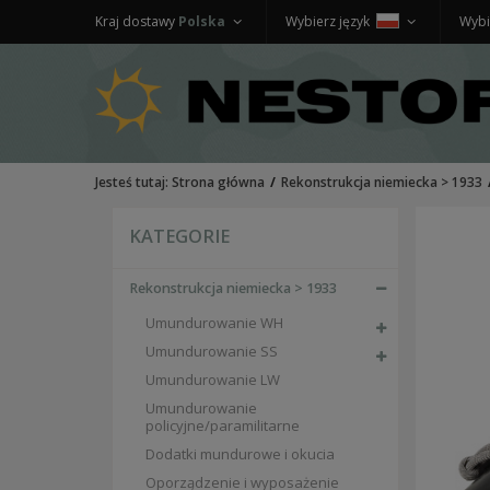
Kraj dostawy
Polska
Wybierz język
Wybi
Jesteś tutaj:
Strona główna
Rekonstrukcja niemiecka > 1933
KATEGORIE
Rekonstrukcja niemiecka > 1933
Umundurowanie WH
Umundurowanie SS
Umundurowanie LW
Umundurowanie
policyjne/paramilitarne
Dodatki mundurowe i okucia
Oporządzenie i wyposażenie