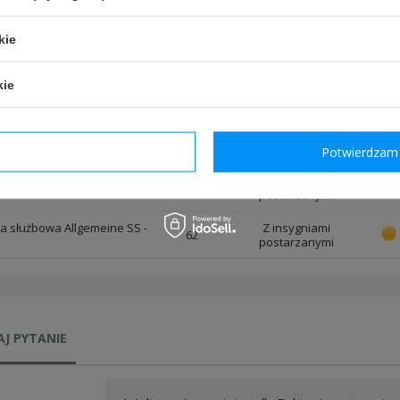
postarzanymi
a służbowa Allgemeine SS -
Z insygniami
kie
58
postarzanymi
kie
a służbowa Allgemeine SS -
Z insygniami
59
postarzanymi
a służbowa Allgemeine SS -
Z insygniami
60
postarzanymi
dzam wymagane
Potwierdzam 
a służbowa Allgemeine SS -
Z insygniami
61
postarzanymi
a służbowa Allgemeine SS -
Z insygniami
62
postarzanymi
J PYTANIE