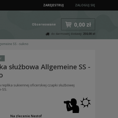
ZAREJESTRUJ
ZALOGUJ SIĘ
0,00 zł
Obserwowane
do darmowej dostawy:
250,00 zł
gemeine SS - sukno
Y
ka służbowa Allgemeine SS -
o
replika sukiennej oficerskiej czapki służbowej
e-SS.
:
Na zlecenie Nestof