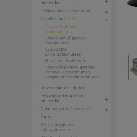
niemieckie
Hełmy niemieckie i dodatki
Czapki niemieckie
Czapki służbowe -
Schirmmützen
Czapki kamuflażowe -
Tarnmützen
Czapki M43 -
Einheitsfeldmützen
Furażerki - Schiffchen
Czapki tropikalne, górskie i
zimowe - Tropenmützen,
Bergmützen & Wintermützen
Buty niemieckie i dodatki
Insygnia i odznaczenia
niemieckie
Dokumenty i nieśmiertelniki
Farby
Rzeczy oryginalne
kolekcjonerskie