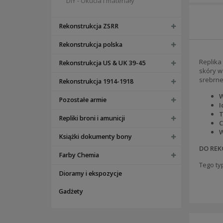
DIY - Okucia i materiały
Rekonstrukcja ZSRR
Rekonstrukcja polska
Replika
Rekonstrukcja US & UK 39-45
skóry w
srebrne
Rekonstrukcja 1914-1918
W
Pozostałe armie
I
T
Repliki broni i amunicji
C
W
Książki dokumenty bony
DO REK
Farby Chemia
Tego ty
Dioramy i ekspozycje
Gadżety