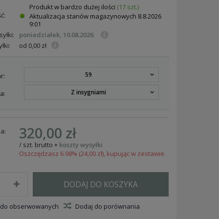
Produkt w bardzo dużej ilości
(17 szt.)
ć:
Aktualizacja stanów magazynowych
8.8.2026
9:01
yłki:
poniedziałek, 10.08.2026
łki:
od 0,00 zł
59
r:
Z insygniami
a:
320,00 zł
a:
/
szt.
brutto
+
koszty wysyłki
Oszczędzasz 6.98% (24,00 zł), kupując w zestawie.
DODAJ DO KOSZYKA
 do obserwowanych
Dodaj do porównania