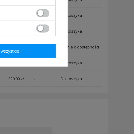
320,00 zł
szt.
320,00 zł
szt.
320,00 zł
szt.
Powiadom mnie o dostępności
wszystkie
320,00 zł
szt.
320,00 zł
szt.