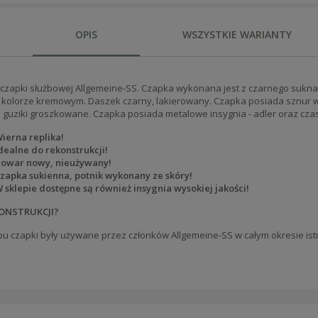
OPIS
WSZYSTKIE WARIANTY
 czapki służbowej Allgemeine-SS. Czapka wykonana jest z czarnego
sukn
 kolorze kremowym. Daszek czarny, lakierowany. Czapka posiada sznur
 guziki groszkowane. Czapka posiada metalowe insygnia - adler oraz cza
ierna replika!
dealne do rekonstrukcji!
owar nowy, nieużywany!
zapka sukienna, potnik wykonany ze skóry!
 sklepie dostępne są również insygnia wysokiej jakości!
ONSTRUKCJI?
pu czapki były używane przez członków
Allgemeine-SS w całym okresie istni