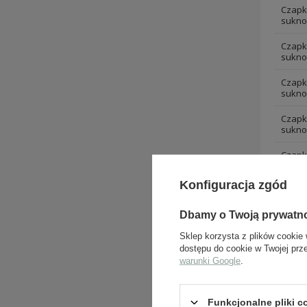
Czapk
sukno
Czapk
sukno
Czapk
sukno
Czapk
sukno
Czapk
sukno
Konfiguracja zgód
Czapk
sukno
Dbamy o Twoją prywatn
Czapk
Sklep korzysta z plików cookie 
sukno
dostępu do cookie w Twojej prz
warunki Google
.
Czapk
sukno
Czapk
Funkcjonalne pliki 