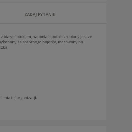
ZADAJ PYTANIE
a
z białym otokiem, natomiast potnik zrobiony jest ze
 wykonany ze srebrnego bajorka, mocowany na
szka.
enia tej organizacji.