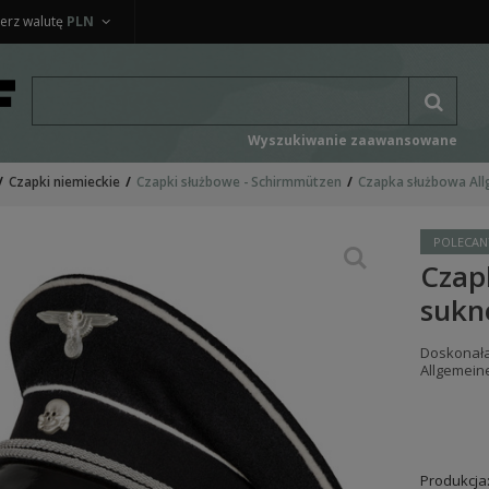
erz walutę
PLN
Wyszukiwanie zaawansowane
Czapki niemieckie
Czapki służbowe - Schirmmützen
Czapka służbowa All
POLECAN
Czap
sukn
Doskonała 
Allgemein
Produkcja