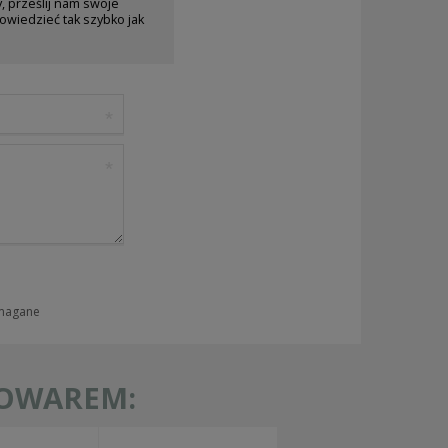
y, prześlij nam swoje
owiedzieć tak szybko jak
ymagane
TOWAREM: