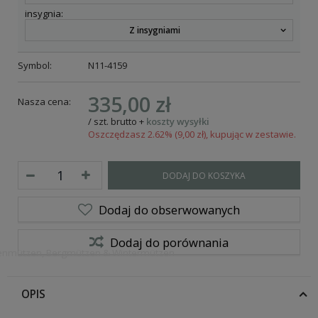
insygnia:
Z insygniami
Symbol:
N11-4159
335,00 zł
Nasza cena:
/
szt.
brutto
+
koszty wysyłki
Oszczędzasz 2.62% (9,00 zł), kupując w zestawie.
DODAJ DO KOSZYKA
Dodaj do obserwowanych
Dodaj do porównania
ropenmützen, Bergmützen & Wintermützen
OPIS