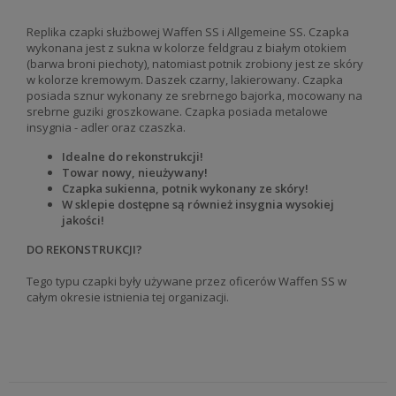
Replika czapki służbowej Waffen SS i Allgemeine SS. Czapka
wykonana jest z sukna w kolorze feldgrau z białym otokiem
(barwa broni piechoty), natomiast potnik zrobiony jest ze skóry
w kolorze kremowym. Daszek czarny, lakierowany.
Czapka
posiada sznur wykonany ze srebrnego bajorka, mocowany na
srebrne guziki groszkowane. Czapka posiada metalowe
insygnia - adler oraz czaszka.
Idealne do rekonstrukcji!
Towar nowy, nieużywany!
Czapka sukienna, potnik wykonany ze skóry!
W sklepie dostępne są również insygnia wysokiej
jakości!
DO REKONSTRUKCJI?
Tego typu czapki były używane przez oficerów Waffen SS
w
całym okresie istnienia tej organizacji.