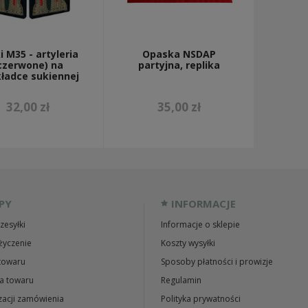
i M35 - artyleria
Opaska NSDAP
czerwone) na
partyjna, replika
ładce sukiennej
32,00 zł
35,00 zł
PY
INFORMACJE
zesyłki
Informacje o sklepie
życzenie
Koszty wysyłki
towaru
Sposoby płatności i prowizje
a towaru
Regulamin
zacji zamówienia
Polityka prywatności