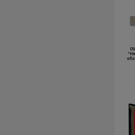
Ob
"H
ofic