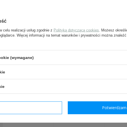
tylko będzie to możliwe.
ość
e-mail:
w celu realizacji usług zgodnie z
Polityką dotyczącą cookies
. Możesz określi
eglądarce. Więcej informacji na temat warunków i prywatności można znaleźć
pytanie:
cookie (wymagane)
Wyślij
kie
Pola oznaczone gwiazdką są w
kie
POLECANE Z TYM 
dzam wymagane
Potwierdzam 