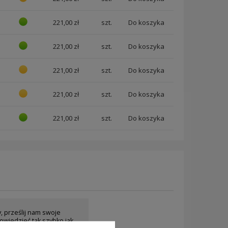
221,00 zł
szt.
221,00 zł
szt.
221,00 zł
szt.
221,00 zł
szt.
221,00 zł
szt.
y, prześlij nam swoje
owiedzieć tak szybko jak