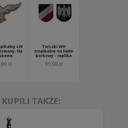
opikalny LW
Tarczki WH
towany, tło
tropikalne na hełm
askowe
korkowy - replika
,00 zł
99,00 zł
KUPILI TAKŻE: