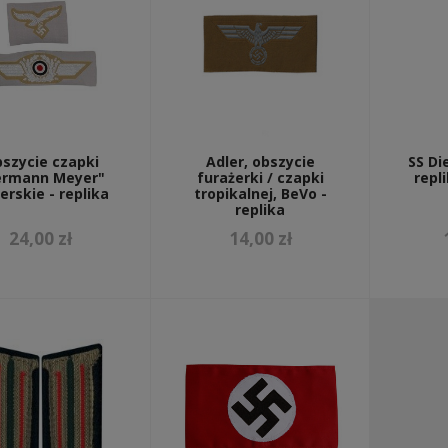
szycie czapki
Adler, obszycie
SS Di
ermann Meyer"
furażerki / czapki
repl
erskie - replika
tropikalnej, BeVo -
replika
24,00 zł
14,00 zł