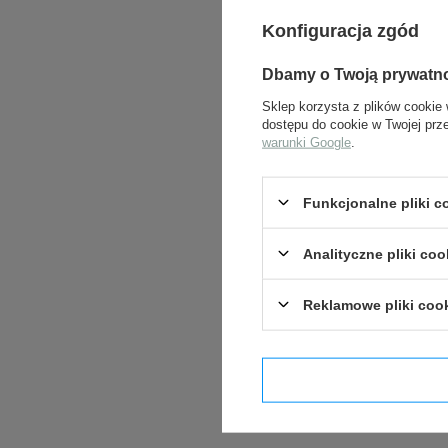
Konfiguracja zgód
Dbamy o Twoją prywatn
Sklep korzysta z plików cookie 
dostępu do cookie w Twojej prz
warunki Google
.
Funkcjonalne pliki 
Analityczne pliki coo
Reklamowe pliki coo
Potwier