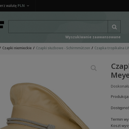
erz walutę
PLN
Wyszukiwanie zaawansowane
Czapki niemieckie
Czapki służbowe - Schirmmützen
Czapka tropikalna LW
Czap
Meyer
Doskonała
Produkcja
Dostępnoś
Termin wys
Koszt wysy