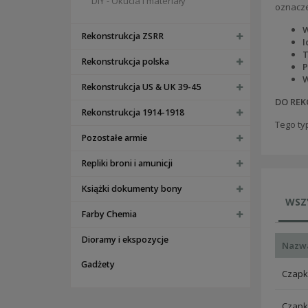
DIY - Okucia i materiały
oznacze
W
Rekonstrukcja ZSRR
I
T
Rekonstrukcja polska
P
W
Rekonstrukcja US & UK 39-45
DO REK
Rekonstrukcja 1914-1918
Tego ty
Pozostałe armie
Repliki broni i amunicji
Książki dokumenty bony
WSZ
Farby Chemia
Dioramy i ekspozycje
Nazw
Gadżety
Czapk
Czapk