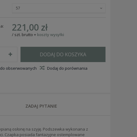
57
221,00 zł
a:
/
szt.
brutto
+
koszty wysyłki
DODAJ DO KOSZYKA
 do obserwowanych
Dodaj do porównania
ZADAJ PYTANIE
epianą osłonę na szyję. Podszewka wykonana z
ci. Czapka posiada fantazyjne ostemplowane