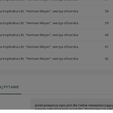
a tropikalna LW, "Herman Meyer", wersja oficerska
58
a tropikalna LW, "Herman Meyer", wersja oficerska
59
a tropikalna LW, "Herman Meyer", wersja oficerska
60
a tropikalna LW, "Herman Meyer", wersja oficerska
61
a tropikalna LW, "Herman Meyer", wersja oficerska
62
J PYTANIE
Jeżeli powyższy opis jest dla Ciebie niewystarczając
pytanie odnośnie tego produktu. Postaramy się odp