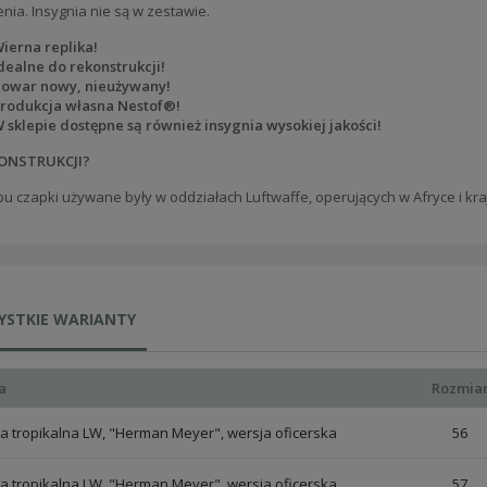
nia. Insygnia nie są w zestawie.
ierna replika!
dealne do rekonstrukcji!
owar nowy, nieużywany!
rodukcja własna Nestof®!
 sklepie dostępne są również insygnia wysokiej jakości!
ONSTRUKCJI?
pu czapki używane były w oddziałach Luftwaffe, operujących w Afryce i k
YSTKIE WARIANTY
a
Rozmia
a tropikalna LW, "Herman Meyer", wersja oficerska
56
a tropikalna LW, "Herman Meyer", wersja oficerska
57