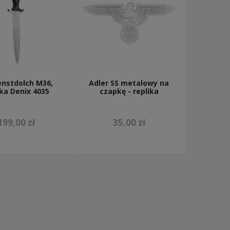
enstdolch M36,
Adler SS metalowy na
ika Denix 4035
czapkę - replika
199,00 zł
35,00 zł