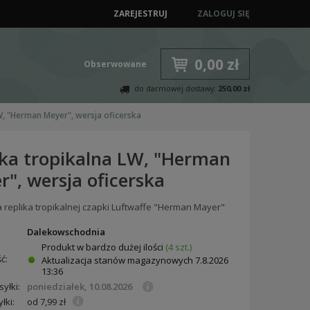
ZAREJESTRUJ
ZALOGUJ SIĘ
0,00 zł
Obserwowane
do darmowej dostawy:
250,00 zł
, "Herman Meyer", wersja oficerska
ka tropikalna LW, "Herman
", wersja oficerska
 replika tropikalnej czapki Luftwaffe "Herman Mayer"
:
Dalekowschodnia
Produkt w bardzo dużej ilości
(4 szt.)
ć:
Aktualizacja stanów magazynowych
7.8.2026
13:36
yłki:
poniedziałek, 10.08.2026
łki:
od 7,99 zł