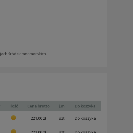
rajach śródziemnomorskich.
r
Ilość
Cena brutto
j.m.
Do koszyka
221,00 zł
szt.
221,00 zł
szt.