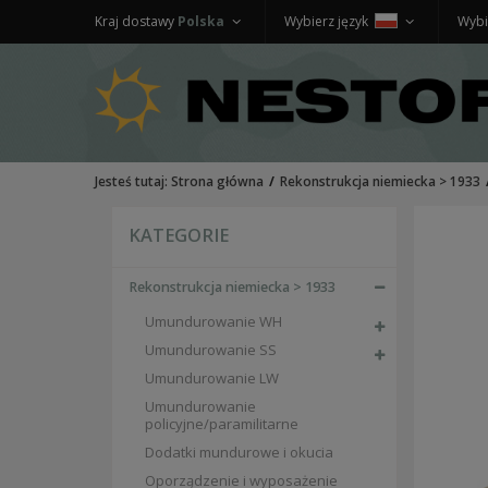
Kraj dostawy
Polska
Wybierz język
Wybi
Jesteś tutaj:
Strona główna
Rekonstrukcja niemiecka > 1933
KATEGORIE
Rekonstrukcja niemiecka > 1933
Umundurowanie WH
Umundurowanie SS
Umundurowanie LW
Umundurowanie
policyjne/paramilitarne
Dodatki mundurowe i okucia
Oporządzenie i wyposażenie