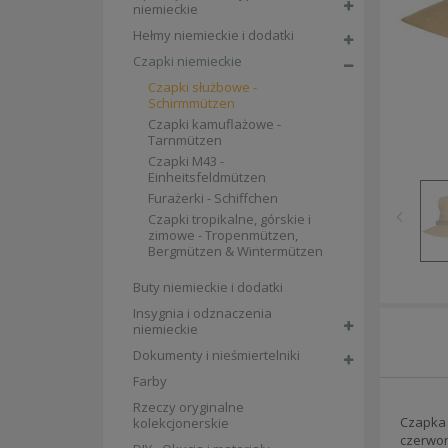
niemieckie
Hełmy niemieckie i dodatki
Czapki niemieckie
Czapki służbowe -
Schirmmützen
Czapki kamuflażowe -
Tarnmützen
Czapki M43 -
Einheitsfeldmützen
Furażerki - Schiffchen
Czapki tropikalne, górskie i
zimowe - Tropenmützen,
Bergmützen & Wintermützen
Buty niemieckie i dodatki
Insygnia i odznaczenia
niemieckie
Dokumenty i nieśmiertelniki
Farby
Rzeczy oryginalne
Czapka 
kolekcjonerskie
czerwon