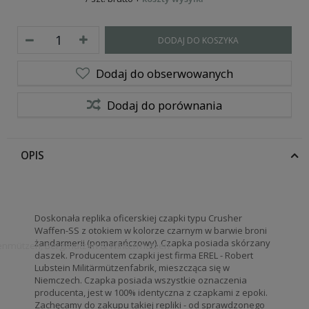
DODAJ DO KOSZYKA
Dodaj do obserwowanych
Dodaj do porównania
OPIS
Doskonała replika oficerskiej czapki typu Crusher
Waffen-SS z otokiem w kolorze czarnym w barwie broni
żandarmerii (pomarańczowy). Czapka posiada skórzany
ropenmützen, Bergmützen & Wintermützen
daszek. Producentem czapki jest firma EREL - Robert
Lubstein Militärmützenfabrik, mieszcząca się w
Niemczech. Czapka posiada wszystkie oznaczenia
producenta, jest w 100% identyczna z czapkami z epoki.
Zachęcamy do zakupu takiej repliki - od sprawdzonego