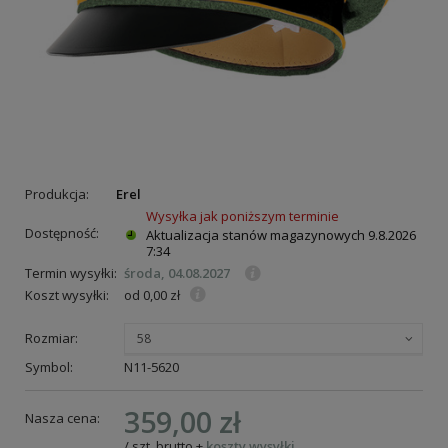
Produkcja:
Erel
Wysyłka jak poniższym terminie
Dostępność:
Aktualizacja stanów magazynowych
9.8.2026
7:34
Termin wysyłki:
środa, 04.08.2027
Koszt wysyłki:
od 0,00 zł
Rozmiar:
58
Symbol:
N11-5620
359,00 zł
Nasza cena:
/
szt.
brutto
+
koszty wysyłki