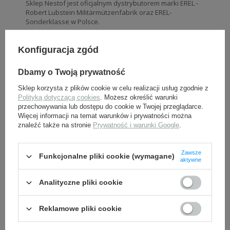
Sklep Nestof jest oficjalnym dystrybutorem marki EREL -
Robert Lubstein Militärmützenfabrik oraz EREL-
Sonderklasse w Polsce.
DO REKONSTRUKCJI?
Konfiguracja zgód
Tego typu czapki używane były przez oddziały
żandarmerii Waffen-SS w okresie II Wojny Światowej.
Dbamy o Twoją prywatność
Sklep korzysta z plików cookie w celu realizacji usług zgodnie z
Polityką dotyczącą cookies
. Możesz określić warunki
przechowywania lub dostępu do cookie w Twojej przeglądarce.
Więcej informacji na temat warunków i prywatności można
znaleźć także na stronie
Prywatność i warunki Google
.
Zawsze
Funkcjonalne pliki cookie (wymagane)
aktywne
Analityczne pliki cookie
Reklamowe pliki cookie