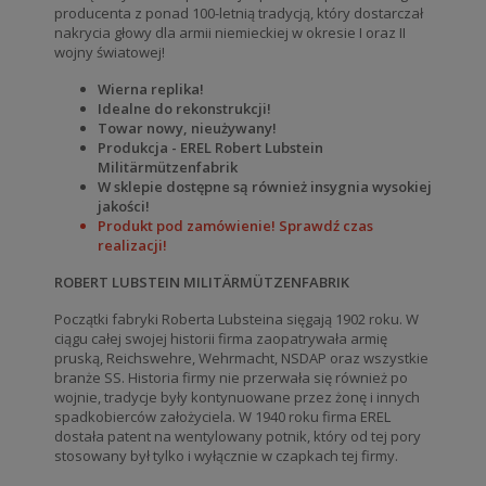
producenta z ponad 100-letnią tradycją, który dostarczał
nakrycia głowy dla armii niemieckiej w okresie I oraz II
wojny światowej!
Wierna replika!
Idealne do rekonstrukcji!
Towar nowy, nieużywany!
Produkcja - EREL Robert Lubstein
Militärmützenfabrik
W sklepie dostępne są również insygnia wysokiej
jakości!
Produkt pod zamówienie! Sprawdź czas
realizacji!
ROBERT LUBSTEIN MILITÄRMÜTZENFABRIK
Początki fabryki Roberta Lubsteina sięgają 1902 roku. W
ciągu całej swojej historii firma zaopatrywała armię
pruską, Reichswehre, Wehrmacht, NSDAP oraz wszystkie
branże SS. Historia firmy nie przerwała się również po
wojnie, tradycje były kontynuowane przez żonę i innych
spadkobierców założyciela. W 1940 roku firma EREL
dostała patent na wentylowany potnik, który od tej pory
stosowany był tylko i wyłącznie w czapkach tej firmy.