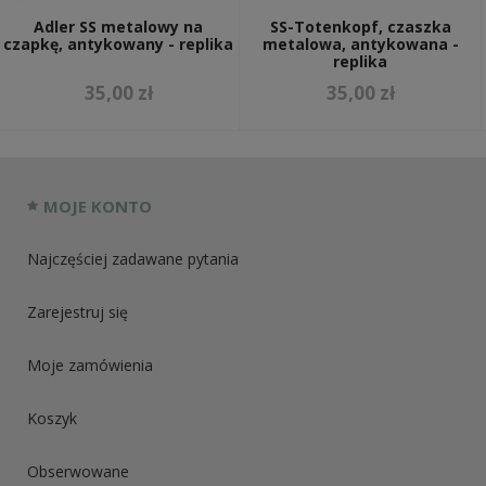
Adler SS metalowy na
SS-Totenkopf, czaszka
czapkę, antykowany - replika
metalowa, antykowana -
replika
35,00 zł
35,00 zł
MOJE KONTO
Najczęściej zadawane pytania
Zarejestruj się
Moje zamówienia
Koszyk
Obserwowane