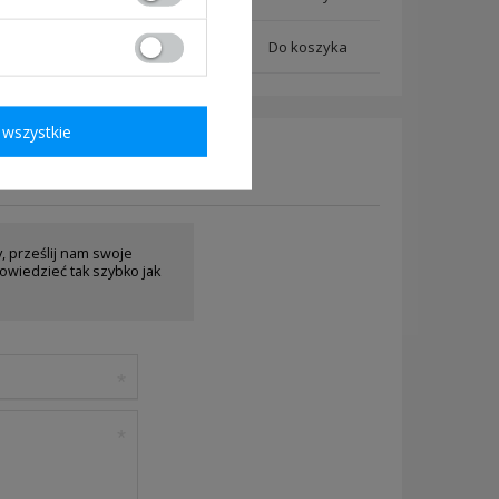
369,00 zł
szt.
wszystkie
y, prześlij nam swoje
owiedzieć tak szybko jak