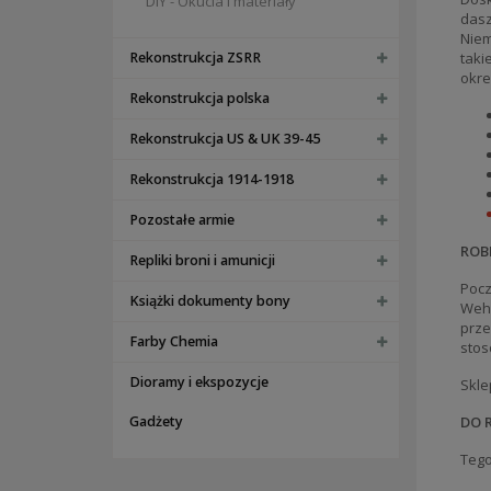
DIY - Okucia i materiały
dasz
Niem
Rekonstrukcja ZSRR
taki
okre
Rekonstrukcja polska
Rekonstrukcja US & UK 39-45
Rekonstrukcja 1914-1918
Pozostałe armie
ROB
Repliki broni i amunicji
Pocz
Książki dokumenty bony
Wehr
prze
Farby Chemia
stos
Dioramy i ekspozycje
Skle
Gadżety
DO 
Tego