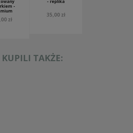
towany
- replika
rkiem -
emium
35,00 zł
,00 zł
KUPILI TAKŻE: