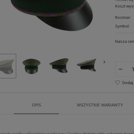
Koszt wysy
Rozmiar:
Symbol:
Nasza cen
Dodaj
OPIS
WSZYSTKIE WARIANTY
onała replika oficerskiej czapki typu Crusher Wehrmachtu w barwie bron