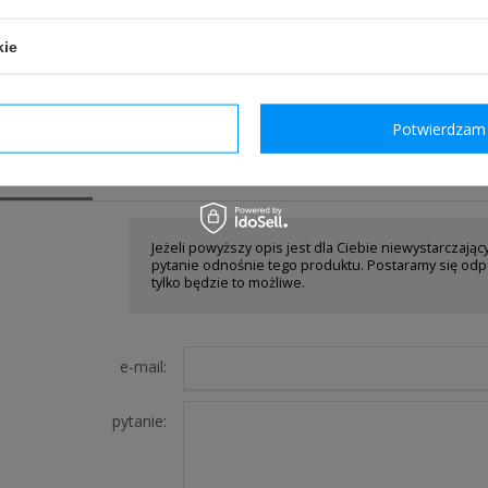
rusher WH - kapelani, sukienny
62
kie
dzam wymagane
Potwierdzam 
J PYTANIE
Jeżeli powyższy opis jest dla Ciebie niewystarczając
pytanie odnośnie tego produktu. Postaramy się odp
tylko będzie to możliwe.
e-mail:
pytanie: