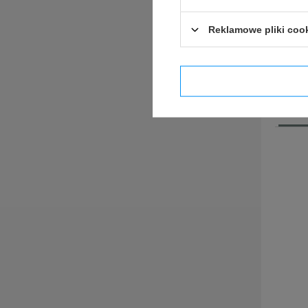
EREL C
Reklamowe pliki coo
Potwier
ZADA