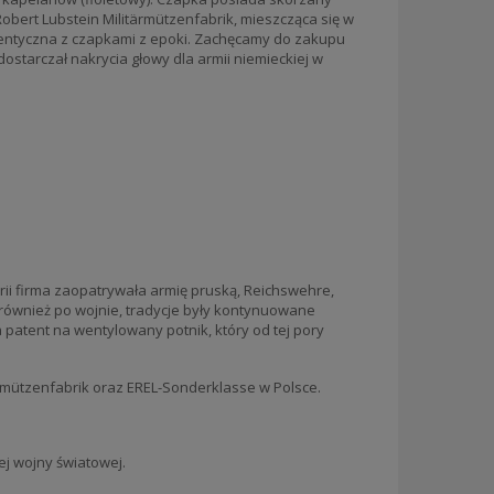
obert Lubstein Militärmützenfabrik, mieszcząca się w
entyczna z czapkami z epoki. Zachęcamy do zakupu
dostarczał nakrycia głowy dla armii niemieckiej w
torii firma zaopatrywała armię pruską, Reichswehre,
 również po wojnie, tradycje były kontynuowane
 patent na wentylowany potnik, który od tej pory
ärmützenfabrik oraz EREL-Sonderklasse w Polsce.
j wojny światowej.