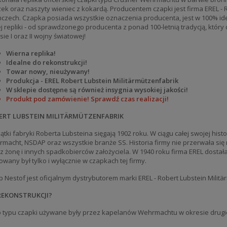
ek oraz naszyty wieniec z kokardą. Producentem czapki jest firma EREL - R
czech. Czapka posiada wszystkie oznaczenia producenta, jest w 100% id
ej repliki - od sprawdzonego producenta z ponad 100-letnią tradycją, który 
sie I oraz II wojny światowej!
Wierna replika!
Idealne do rekonstrukcji!
Towar nowy, nieużywany!
Produkcja - EREL Robert Lubstein Militärmützenfabrik
W sklepie dostępne są również insygnia wysokiej jakości!
Produkt pod zamówienie! Sprawdź czas realizacji!
ERT LUBSTEIN MILITÄRMÜTZENFABRIK
ątki fabryki Roberta Lubsteina sięgają 1902 roku. W ciągu całej swojej his
macht, NSDAP oraz wszystkie branże SS. Historia firmy nie przerwała się
z żonę i innych spadkobierców założyciela. W 1940 roku firma EREL dostała
owany był tylko i wyłącznie w czapkach tej firmy.
p Nestof jest oficjalnym dystrybutorem marki EREL - Robert Lubstein Milit
REKONSTRUKCJI?
 typu czapki używane były przez kapelanów Wehrmachtu w okresie drugie