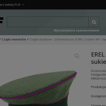
erz walutę
PLN
Wyszukiwanie zaawansowane
Czapki niemieckie
Czapki służbowe - Schirmmützen
EREL Crusher WH - ka
EREL
suki
Doskonała
Feldgeist
Militärmüt
Produkcja
Dostępnoś
Termin wys