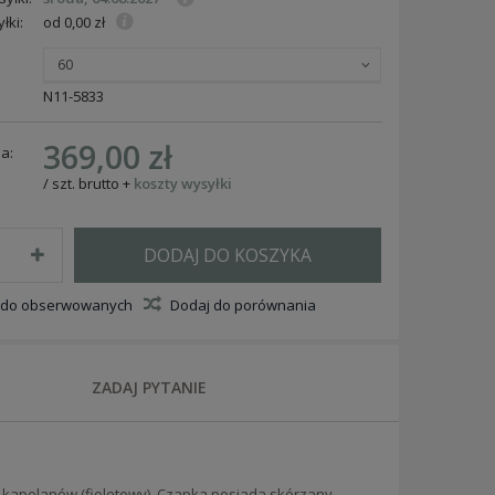
łki:
od 0,00 zł
60
N11-5833
369,00 zł
a:
/
szt.
brutto
+
koszty wysyłki
DODAJ DO KOSZYKA
 do obserwowanych
Dodaj do porównania
ZADAJ PYTANIE
i kapelanów (fioletowy). Czapka posiada skórzany