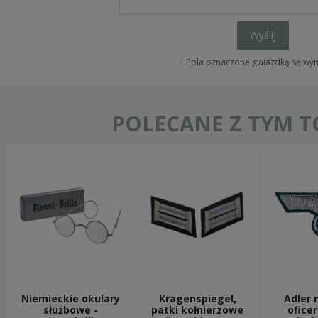
Wyślij
Pola oznaczone gwiazdką są w
POLECANE Z TYM 
Niemieckie okulary
Kragenspiegel,
Adler 
służbowe -
patki kołnierzowe
ofice