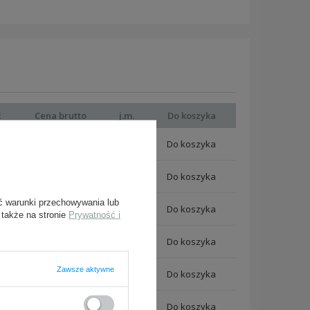
ć
Cena brutto
j.m.
Do koszyka
369,00 zł
szt.
369,00 zł
szt.
ć warunki przechowywania lub
369,00 zł
szt.
 także na stronie
Prywatność i
369,00 zł
szt.
Zawsze aktywne
369,00 zł
szt.
369,00 zł
szt.