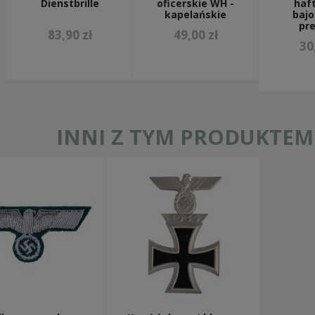
Dienstbrille
oficerskie WH -
haf
kapelańskie
bajo
pr
83,90 zł
49,00 zł
30
INNI Z TYM PRODUKTEM 