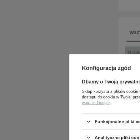
WSZ
Nazw
EREL C
Konfiguracja zgód
EREL C
Dbamy o Twoją prywatn
Sklep korzysta z plików cookie 
EREL C
dostępu do cookie w Twojej prz
warunki Google
.
EREL C
Funkcjonalne pliki 
EREL C
Analityczne pliki coo
EREL C