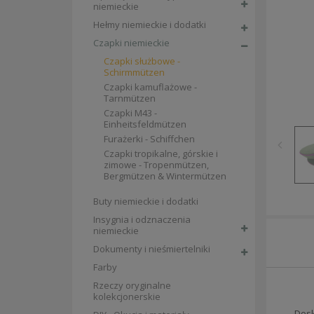
niemieckie
Hełmy niemieckie i dodatki
Czapki niemieckie
Czapki służbowe -
Schirmmützen
Czapki kamuflażowe -
Tarnmützen
Czapki M43 -
Einheitsfeldmützen
Furażerki - Schiffchen
Czapki tropikalne, górskie i
zimowe - Tropenmützen,
Bergmützen & Wintermützen
Buty niemieckie i dodatki
Insygnia i odznaczenia
niemieckie
Dokumenty i nieśmiertelniki
Farby
Rzeczy oryginalne
kolekcjonerskie
Dosk