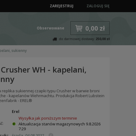
ZAREJESTRUJ
ZALOGUJ SIĘ
0,00 zł
Obserwowane
do darmowej dostawy:
250,00 zł
pelani, sukienny
 Crusher WH - kapelani,
enny
 replika sukiennej czapki typu Crusher w barwie broni
liche - kapelanów Wehrmachtu. Produkcja Robert Lubstein
zenfabrik - EREL®
:
Erel
Wysyłka jak poniższym terminie
ć:
Aktualizacja stanów magazynowych
9.8.2026
7:29
yłki:
środa, 04.08.2027