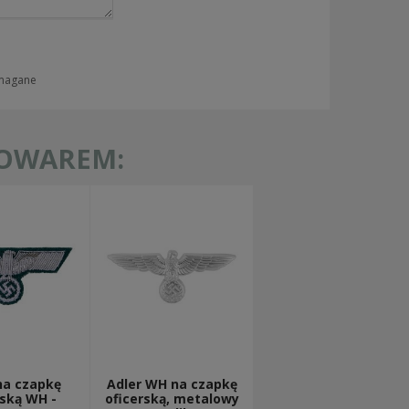
ymagane
TOWAREM:
na czapkę
Adler WH na czapkę
rską WH -
oficerską, metalowy