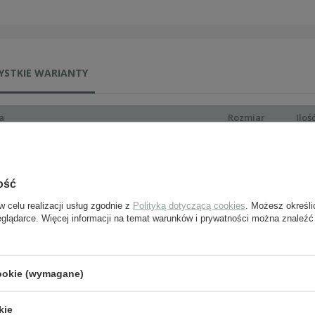
YSTKIE WARIANTY
a
Rozmiar
Iloś
rusher WH - kapelani, sukienny
56
rusher WH - kapelani, sukienny
57
ość
w celu realizacji usług zgodnie z
Polityką dotyczącą cookies
. Możesz określi
rusher WH - kapelani, sukienny
58
eglądarce. Więcej informacji na temat warunków i prywatności można znaleźć
rusher WH - kapelani, sukienny
59
cookie (wymagane)
rusher WH - kapelani, sukienny
60
kie
rusher WH - kapelani, sukienny
61