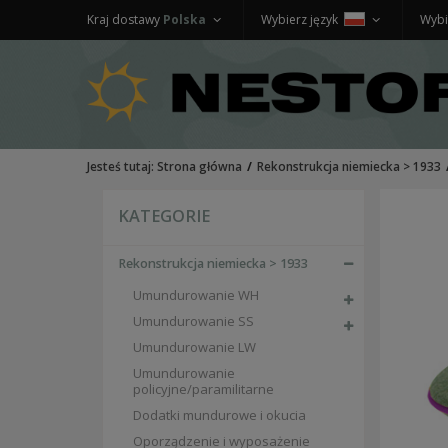
Kraj dostawy
Polska
Wybierz język
Wybi
Jesteś tutaj:
Strona główna
Rekonstrukcja niemiecka > 1933
KATEGORIE
Rekonstrukcja niemiecka > 1933
Umundurowanie WH
Umundurowanie SS
Umundurowanie LW
Umundurowanie
policyjne/paramilitarne
Dodatki mundurowe i okucia
Oporządzenie i wyposażenie