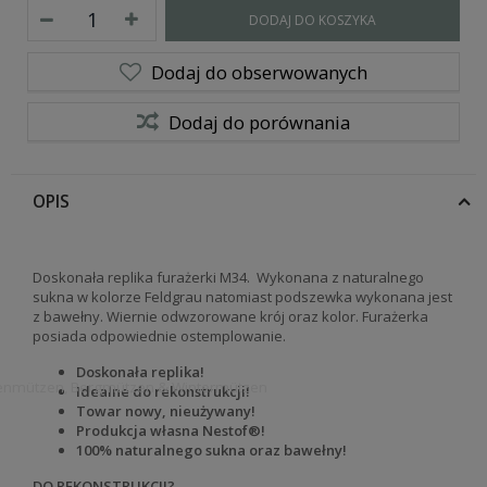
DODAJ DO KOSZYKA
Dodaj do obserwowanych
Dodaj do porównania
OPIS
Doskonała replika furażerki M34. Wykonana z naturalnego
sukna w kolorze Feldgrau natomiast podszewka wykonana jest
z bawełny. Wiernie odwzorowane krój oraz kolor. Furażerka
posiada odpowiednie ostemplowanie.
Doskonała replika!
ropenmützen, Bergmützen & Wintermützen
Idealne do rekonstrukcji!
Towar nowy, nieużywany!
Produkcja własna Nestof®!
100% naturalnego sukna oraz bawełny!
DO REKONSTRUKCJI?