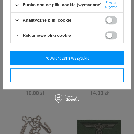
replika
replika
Zawsze
Funkcjonalne pliki cookie (wymagane)
aktywne
10,00 zł
14,00 zł
Analityczne pliki cookie
Reklamowe pliki cookie
Potwierdzam wszystkie
Obszycie furażerki WH,
Adler na furażerki WH,
Potwierdzam wymagane
kokarda, wersja późna,
wersja wczesna, BeVo -
BeVo - replika
replika
10,00 zł
14,00 zł