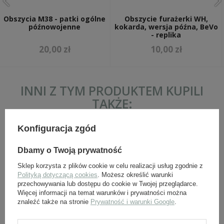
Obszycia M38 - patki ogólne
Obszycie furażerki WH,
późnowojenne
kokarda, wersja późna, BeVo
- replika
20,00 zł
10,00 zł
INNI Z TYM PRODUKTEM KUPILI
TAKŻE:
Konfiguracja zgód
Dbamy o Twoją prywatność
Sklep korzysta z plików cookie w celu realizacji usług zgodnie z
Polityką dotyczącą cookies
. Możesz określić warunki
przechowywania lub dostępu do cookie w Twojej przeglądarce.
Więcej informacji na temat warunków i prywatności można
znaleźć także na stronie
Prywatność i warunki Google
.
Kokarda na furażerki WH,
Adler na furażerki WH,
wczesna wersja, BeVo -
wersja późna, BeVo -