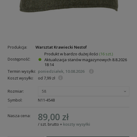
Produkcja:
Warsztat Krawiecki Nestof
Produkt w bardzo dużej ilości
(16 szt.)
Dostępność:
Aktualizacja stanów magazynowych
8.8.2026
18:14
Termin wysyłki:
poniedziałek, 10.08.2026
Koszt wysyłki:
od 7,99 zł
Rozmiar:
58
Symbol:
N11-4548
89,00 zł
Nasza cena:
/
szt.
brutto
+
koszty wysyłki