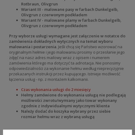
Rotbraun, Olivgrun
Wariant III - malowane pasy w farbach Dunkelgelb,
Olivgrun z czerwonym podkładem
Wariant IV - malowane plamy w farbach Dunkelgelb,
Olivgrun z czerwonym podkładem
Przy wyborze usługi wymagane jest załączenie w notatce do
zamówienia dokładnych wytycznych na temat wyboru
malowania i postarzenia
. Jeśli chcą się Państwo wzorować na
oryginalnym hełmie i jego malowaniu prosimy o przesłanie jego
zdjęć na nasz adres mailowy wraz z opisem i numerem
zamówienia którego ma dotyczyć ta adnotacja. Nie ponosimy
odpowiedzialności za wykonanie hełmu według nieprecyzyjnie
przekazanych instrukcji przez kupującego. Istnieje możliwość
łączenia usług - np. z montażem kalkomanii.
Czas wykonania usługi do 2 miesięcy
Hełmy zamówione do wykonania usługą nie podlegają
możliwości zwrotu/wymiany jako towar wykonany
zgodnie z indywidualnymi wytycznymi klienta
Należy dodać do koszyka wybrany przez siebie
rozmiar hełmu wraz z wybraną usługą