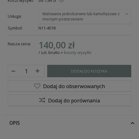
Koszt wysyłki:
od 7,99 zł
Malowanie jednobarwne lub kamuflażowe z
Usługa:
mocnym postarzeniem
Symbol:
N11-4018
140,00 zł
Nasza cena:
/
szt.
brutto
+
koszty wysyłki
DODAJ DO KOSZYKA
Dodaj do obserwowanych
Dodaj do porównania
OPIS