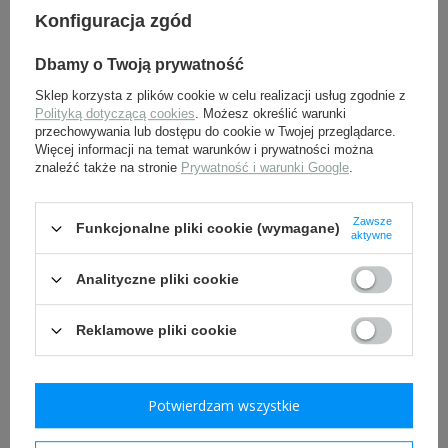
Konfiguracja zgód
WSZYSTKIE WARIANTY
Dbamy o Twoją prywatność
ZADAJ PYTANIE
Sklep korzysta z plików cookie w celu realizacji usług zgodnie z
Polityką dotyczącą cookies
. Możesz określić warunki
przechowywania lub dostępu do cookie w Twojej przeglądarce.
INNI Z TYM PRODUKTEM KUPILI
Więcej informacji na temat warunków i prywatności można
znaleźć także na stronie
Prywatność i warunki Google
.
TAKŻE:
Zawsze
Funkcjonalne pliki cookie (wymagane)
aktywne
Analityczne pliki cookie
Reklamowe pliki cookie
Naszywka Gebirgsjäger
Kalkomania SS - nowa
Potwierdzam wszystkie
strzelców gór.
ciemnozielone