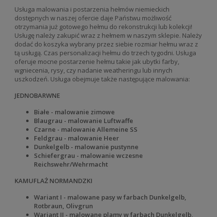
Usługa malowania i postarzenia hełmów niemieckich
dostępnych w naszej ofercie daje Państwu możliwość
otrzymania już gotowego hełmu do rekonstrukcji lub kolekcji!
Usługę należy zakupić wraz z hełmem w naszym sklepie. Należy
dodać do koszyka wybrany przez siebie rozmiar hełmu wraz z
tą usługą. Czas personalizacji hełmu do trzech tygodni. Usługa
oferuje mocne postarzenie hełmu takie jak ubytki farby,
wgniecenia, rysy, czy nadanie weatheringu lub innych
uszkodzeń. Usługa obejmuje także następujące malowania:
JEDNOBARWNE
Białe - malowanie zimowe
Blaugrau - malowanie Luftwaffe
Czarne - malowanie Allemeine SS
Feldgrau - malowanie Heer
Dunkelgelb - malowanie pustynne
Schiefergrau - malowanie wczesne
Reichswehr/Wehrmacht
KAMUFLAŻ NORMANDZKI
Wariant I - malowane pasy w farbach Dunkelgelb,
Rotbraun, Olivgrun
Wariant II - malowane plamy w farbach Dunkelgelb,