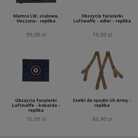
Klamra LW, stalowa,
Obszycie furażerki
tłoczona - replika
Luftwaffe - adler - replika
99,00 zł
19,00 zł
Obszycia furażerki
Szelki do spodni US Army -
Luftwaffe - kokarda -
replika
replika
15,00 zł
60,90 zł