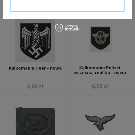
19,00 zł
6,89 zł
Potwierdzam wymagane
Kalkomania Polizei
Kalkomania Heer - nowa
wczesna, replika - nowa
6,59 zł
6,89 zł