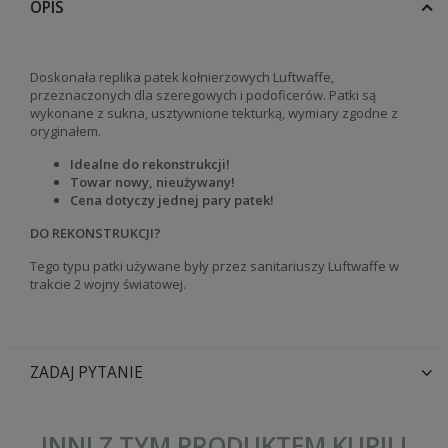
OPIS
Doskonała replika patek kołnierzowych Luftwaffe,
przeznaczonych dla szeregowych i podoficerów. Patki są
wykonane z sukna, usztywnione tekturką, wymiary zgodne z
oryginałem.
Idealne do rekonstrukcji!
Towar nowy, nieużywany!
Cena dotyczy jednej pary patek!
DO REKONSTRUKCJI?
Tego typu patki używane były przez sanitariuszy Luftwaffe w
trakcie 2 wojny światowej.
ZADAJ PYTANIE
INNI Z TYM PRODUKTEM KUPILI