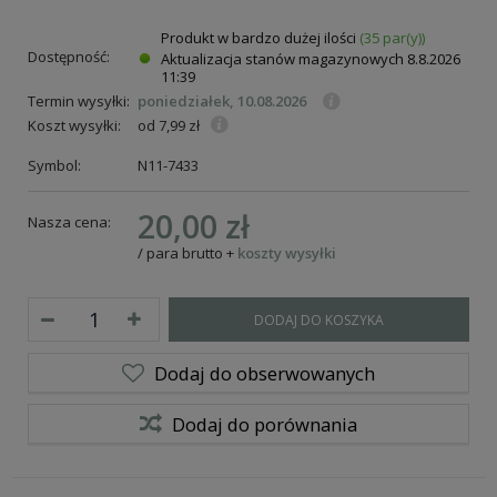
Produkt w bardzo dużej ilości
(35 par(y))
Dostępność:
Aktualizacja stanów magazynowych
8.8.2026
11:39
Termin wysyłki:
poniedziałek, 10.08.2026
Koszt wysyłki:
od 7,99 zł
Symbol:
N11-7433
20,00 zł
Nasza cena:
/
para
brutto
+
koszty wysyłki
DODAJ DO KOSZYKA
Dodaj do obserwowanych
Dodaj do porównania