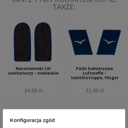
TAKŻE:
Naramienniki LW
Patki kołnierzowe
sanitariuszy - niebieskie
Luftwaffe -
Sanitätstruppe, Flieger
24,00 zł
32,08 zł
Konfiguracja zgód