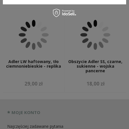
6,50 zł
20,00 zł
Adler LW haftowany, tło
Obszycie Adler SS, czarne,
ciemnoniebieskie - replika
sukienne - wojska
pancerne
29,00 zł
18,00 zł
MOJE KONTO
Najczęściej zadawane pytania