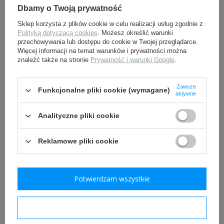
Dbamy o Twoją prywatność
Sklep korzysta z plików cookie w celu realizacji usług zgodnie z
Polityką dotyczącą cookies
. Możesz określić warunki
Patki kołnierzowe
Patki kołnierzowe
przechowywania lub dostępu do cookie w Twojej przeglądarce.
Luftwaffe -
Luftwaffe -
Więcej informacji na temat warunków i prywatności można
Sanitätstruppe,
Sanitätstruppe, Gefreiter
znaleźć także na stronie
Prywatność i warunki Google
.
Hauptgefreiter
75,32 zł
45,16 zł
Zawsze
Funkcjonalne pliki cookie (wymagane)
aktywne
Analityczne pliki cookie
Reklamowe pliki cookie
Potwierdzam wszystkie
Nit do hełmów
Taśma podoficerska
niemieckich - nit +
srebrna LW - 1m
podkładka
Potwierdzam wymagane