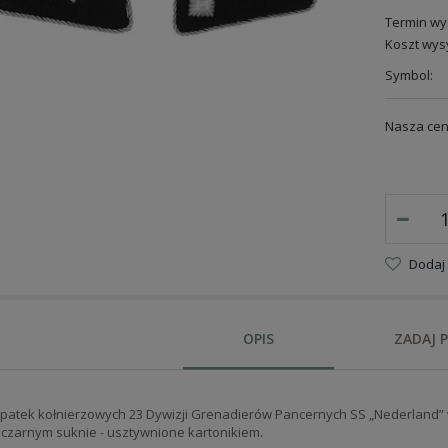
Termin wys
Koszt wysy
Symbol:
Nasza cen
Dodaj
OPIS
ZADAJ 
 patek kołnierzowych 23 Dywizji Grenadierów Pancernych SS „Nederland”
a czarnym suknie - usztywnione kartonikiem
.