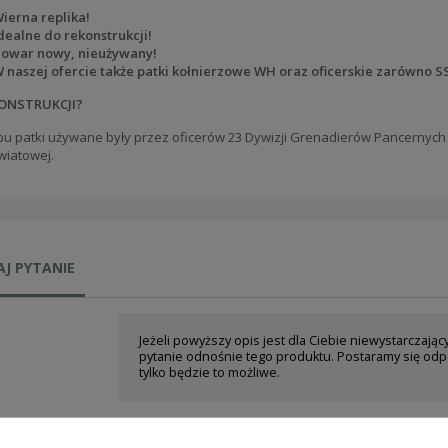
ierna replika!
dealne do rekonstrukcji!
owar nowy, nieużywany!
 naszej ofercie także patki kołnierzowe WH oraz oficerskie zarówno SS
ONSTRUKCJI?
pu patki używane były przez oficerów
23 Dywizji Grenadierów Pancernych
wiatowej.
J PYTANIE
Jeżeli powyższy opis jest dla Ciebie niewystarczając
pytanie odnośnie tego produktu. Postaramy się odp
tylko będzie to możliwe.