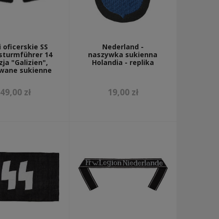
 oficerskie SS
Nederland -
sturmführer 14
naszywka sukienna
ja "Galizien",
Holandia - replika
wane sukienne
49,00 zł
19,00 zł