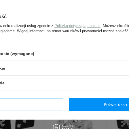
e-mail:
pytanie:
ość
w celu realizacji usług zgodnie z
Polityką dotyczącą cookies
. Możesz określi
eglądarce. Więcej informacji na temat warunków i prywatności można znaleźć
Wyślij
cookie (wymagane)
Pola oznaczone gwiazdką są w
kie
INNI Z TYM PRODUKTEM 
kie
dzam wymagane
Potwierdzam 