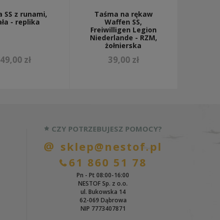
a SS z runami,
Taśma na rękaw
ła - replika
Waffen SS,
Freiwilligen Legion
Niederlande - RZM,
żołnierska
49,00 zł
39,00 zł
CZY POTRZEBUJESZ POMOCY?
sklep@nestof.pl
61 860 51 78
Pn - Pt 08:00-16:00
NESTOF Sp. z o.o.
ul. Bukowska 14
62-069 Dąbrowa
NIP 7773407871