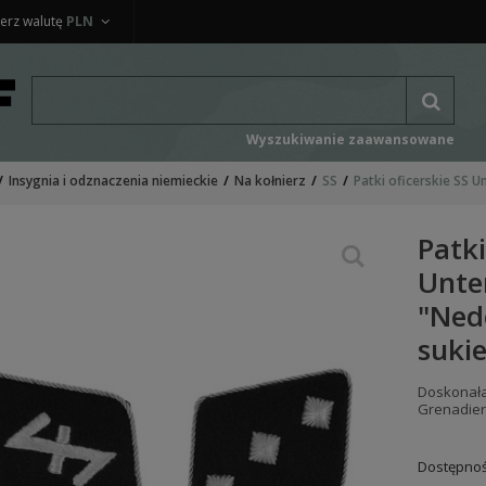
erz walutę
PLN
Wyszukiwanie zaawansowane
Insygnia i odznaczenia niemieckie
Na kołnierz
SS
Patki oficerskie SS 
Patki
Unte
"Ned
suki
Doskonała
Grenadier
Dostępnoś