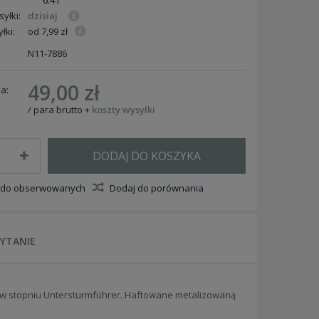
6:41
yłki:
dzisiaj
łki:
od 7,99 zł
N11-7886
49,00 zł
a:
/
para
brutto
+
koszty wysyłki
DODAJ DO KOSZYKA
 do obserwowanych
Dodaj do porównania
PYTANIE
 w stopniu Untersturmführer.
Haftowane metalizowaną