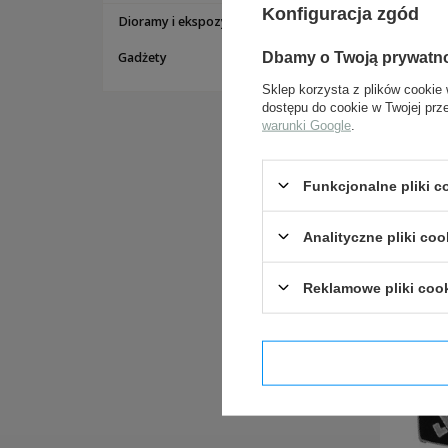
Konfiguracja zgód
Dioramy i ekspozycje
Dbamy o Twoją prywatn
Gadżety
Sklep korzysta z plików cookie 
dostępu do cookie w Twojej prz
warunki Google
.
Funkcjonalne pliki 
Analityczne pliki coo
Reklamowe pliki coo
Potwier