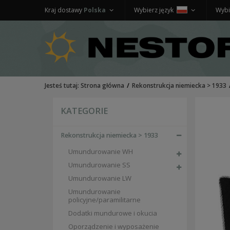
Kraj dostawy
Polska
Wybierz język
Wybi
Jesteś tutaj:
Strona główna
Rekonstrukcja niemiecka > 1933
KATEGORIE
Rekonstrukcja niemiecka > 1933
Umundurowanie WH
Umundurowanie SS
Umundurowanie LW
Umundurowanie
policyjne/paramilitarne
Dodatki mundurowe i okucia
Oporządzenie i wyposażenie