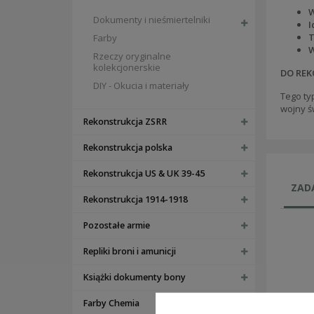
W
Dokumenty i nieśmiertelniki
I
T
Farby
W
Rzeczy oryginalne
kolekcjonerskie
DO REK
DIY - Okucia i materiały
Tego ty
wojny ś
Rekonstrukcja ZSRR
Rekonstrukcja polska
Rekonstrukcja US & UK 39-45
ZADA
Rekonstrukcja 1914-1918
Pozostałe armie
Repliki broni i amunicji
Książki dokumenty bony
Farby Chemia