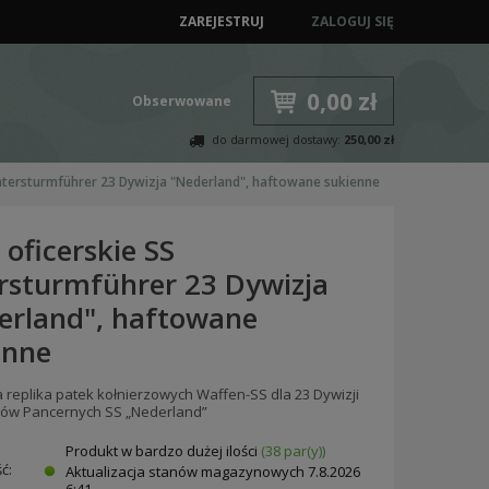
ZAREJESTRUJ
ZALOGUJ SIĘ
0,00 zł
Obserwowane
do darmowej dostawy:
250,00 zł
Untersturmführer 23 Dywizja "Nederland", haftowane sukienne
 oficerskie SS
rsturmführer 23 Dywizja
erland", haftowane
enne
 replika patek kołnierzowych Waffen-SS dla 23 Dywizji
ów Pancernych SS „Nederland”
Produkt w bardzo dużej ilości
(38 par(y))
ć:
Aktualizacja stanów magazynowych
7.8.2026