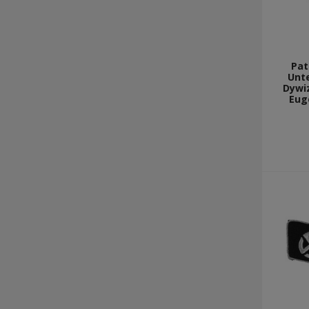
Pat
Unt
Dywiz
Eug