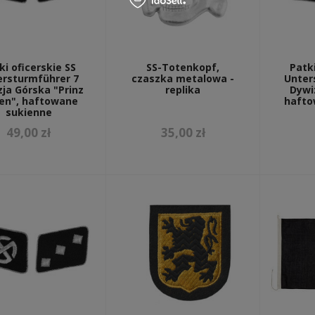
ki oficerskie SS
SS-Totenkopf,
Patki
ersturmführer 7
czaszka metalowa -
Unter
ja Górska "Prinz
replika
Dywiz
en", haftowane
hafto
sukienne
49,00 zł
35,00 zł