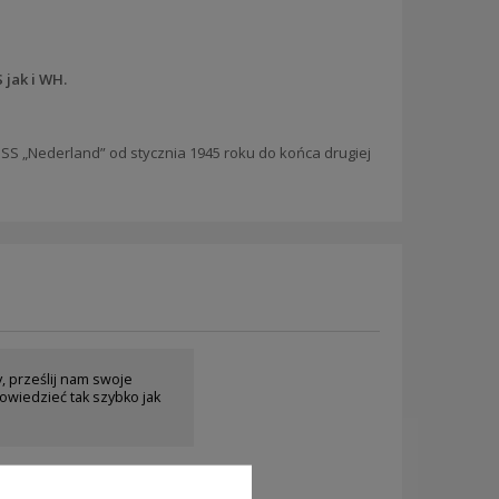
 jak i WH.
 SS „Nederland”
od stycznia 1945 roku do końca drugiej
y, prześlij nam swoje
owiedzieć tak szybko jak