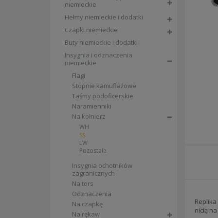
niemieckie
Hełmy niemieckie i dodatki
Czapki niemieckie
Buty niemieckie i dodatki
Insygnia i odznaczenia
niemieckie
Flagi
Stopnie kamuflażowe
Taśmy podoficerskie
Naramienniki
Na kołnierz
WH
SS
LW
Pozostałe
Insygnia ochotników
zagranicznych
Na tors
Odznaczenia
Replika
Na czapkę
nicią n
Na rękaw