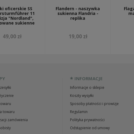
ki oficerskie SS
Flandern - naszywka
Flag
rsturmführer 11
sukienna Flandria -
ma
zja "Nordland",
replika
owane sukienne
49,00 zł
19,00 zł
PY
INFORMACJE
zesyłki
Informacje o sklepie
życzenie
Koszty wysyłki
towaru
Sposoby płatności i prowizje
a towaru
Regulamin
zacji zamówienia
Polityka prywatności
obisty
Odstąpienie od umowy