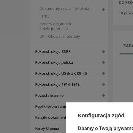
DO REK
Dokumenty i nieśmiertelniki
Tego ty
Farby
Rzeczy oryginalne
kolekcjonerskie
DIY - Okucia i materiały
ZADA
Rekonstrukcja ZSRR
Rekonstrukcja polska
Rekonstrukcja US & UK 39-45
Rekonstrukcja 1914-1918
Pozostałe armie
Repliki broni i amunicji
Konfiguracja zgód
Książki dokumenty bony
Dbamy o Twoją prywatn
Farby Chemia