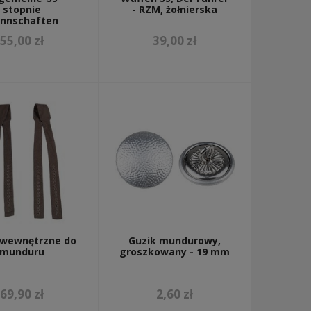
stopnie
- RZM, żołnierska
nnschaften
55,00 zł
39,00 zł
i wewnętrzne do
Guzik mundurowy,
munduru
groszkowany - 19 mm
69,90 zł
2,60 zł