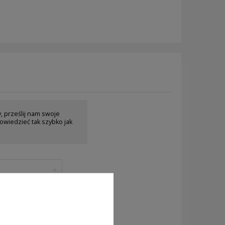
y, prześlij nam swoje
owiedzieć tak szybko jak