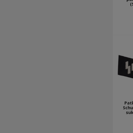
(
Patk
Schu
suk