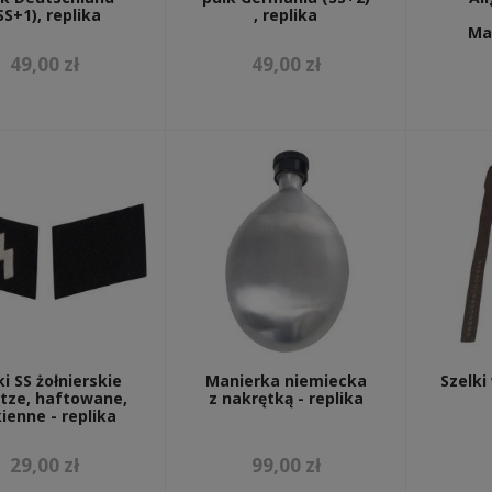
SS+1), replika
, replika
Ma
49,00 zł
49,00 zł
i SS żołnierskie
Manierka niemiecka
Szelk
tze, haftowane,
z nakrętką - replika
ienne - replika
29,00 zł
99,00 zł