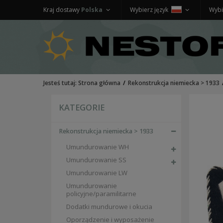
Kraj dostawy
Polska
Wybierz język
Wybi
Jesteś tutaj:
Strona główna
Rekonstrukcja niemiecka > 1933
KATEGORIE
Rekonstrukcja niemiecka > 1933
Umundurowanie WH
Umundurowanie SS
Umundurowanie LW
Umundurowanie
policyjne/paramilitarne
Dodatki mundurowe i okucia
Oporządzenie i wyposażenie