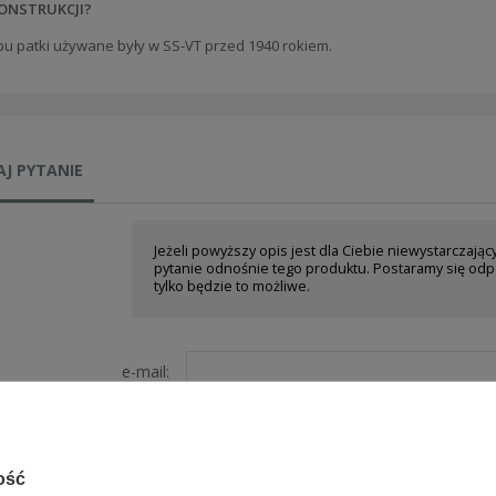
ONSTRUKCJI?
pu patki używane były w SS-VT przed 1940 rokiem.
J PYTANIE
Jeżeli powyższy opis jest dla Ciebie niewystarczając
pytanie odnośnie tego produktu. Postaramy się odp
tylko będzie to możliwe.
e-mail:
pytanie:
ość