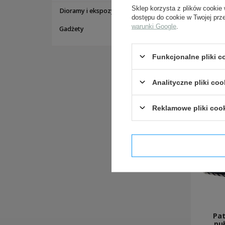
Sklep korzysta z plików cookie 
Dioramy i ekspozycje
dostępu do cookie w Twojej prz
warunki Google
.
Gadżety
Funkcjonalne pliki 
Analityczne pliki coo
Reklamowe pliki coo
Potwier
Pat
pu