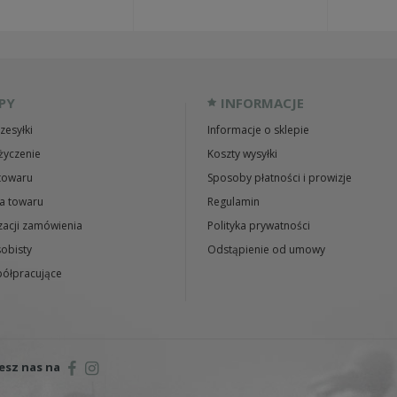
PY
INFORMACJE
zesyłki
Informacje o sklepie
życzenie
Koszty wysyłki
towaru
Sposoby płatności i prowizje
a towaru
Regulamin
zacji zamówienia
Polityka prywatności
obisty
Odstąpienie od umowy
ółpracujące
esz nas na