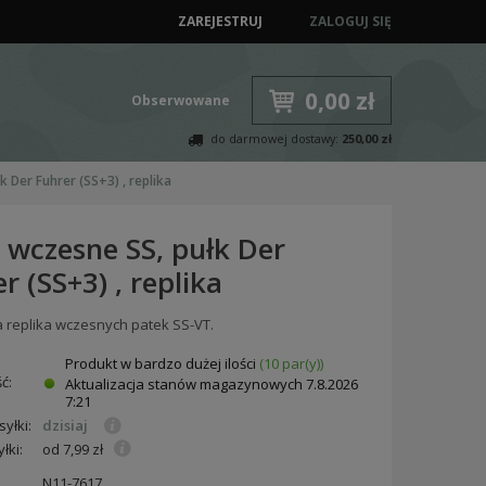
ZAREJESTRUJ
ZALOGUJ SIĘ
0,00 zł
Obserwowane
do darmowej dostawy:
250,00 zł
k Der Fuhrer (SS+3) , replika
 wczesne SS, pułk Der
r (SS+3) , replika
 replika wczesnych patek SS-VT.
Produkt w bardzo dużej ilości
(10 par(y))
ć:
Aktualizacja stanów magazynowych
7.8.2026
7:21
yłki:
dzisiaj
łki:
od 7,99 zł
N11-7617