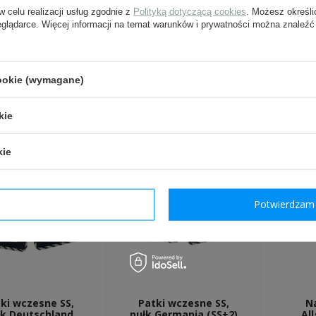
w celu realizacji usług zgodnie z
Polityką dotyczącą cookies
. Możesz określi
eglądarce. Więcej informacji na temat warunków i prywatności można znaleźć
Wyślij
Pola oznaczone gwiazdką są w
cookie (wymagane)
INNI Z TYM PRODUKTEM 
kie
kie
dzam wymagane
Potwierdzam 
ki wczesne SS,
Patki wczesne SS,
N
łk Deutschland
pułk Germania (SS+2)
Al