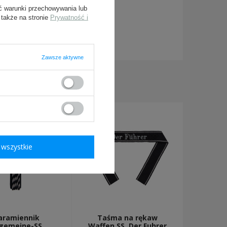
ć warunki przechowywania lub
 także na stronie
Prywatność i
ymagane
Zawsze aktywne
KUPILI TAKŻE:
wszystkie
aramiennik
Taśma na rękaw
lgemeine-SS
Waffen SS, Der Fuhrer