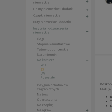
niemieckie
Hełmy niemieckie i dodatki
Czapki niemieckie
Buty niemieckie i dodatki
Insygnia i odznaczenia
niemieckie
Flagi
Stopnie kamuflażowe
Taśmy podoficerskie
Naramienniki
Na kołnierz
WH
SS
LW
Pozostałe
Doskona
Insygnia ochotników
czarny.
zagranicznych
Na tors
I
Odznaczenia
T
Na czapkę
D
Na rękaw