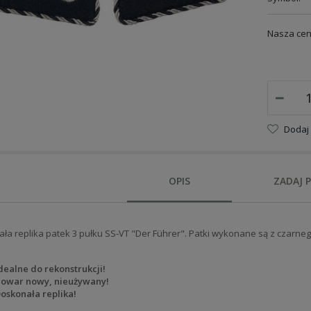
Nasza cen
Dodaj
OPIS
ZADAJ 
ła replika patek 3 pułku SS-VT "Der Führer". Patki wykonane są z czarnego
dealne do rekonstrukcji!
owar nowy, nieużywany!
oskonała replika!