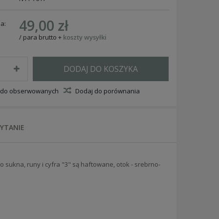
49,00 zł
a:
/
para
brutto
+
koszty wysyłki
DODAJ DO KOSZYKA
 do obserwowanych
Dodaj do porównania
PYTANIE
 sukna, runy i cyfra "3" są haftowane, otok - srebrno-