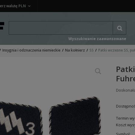
erz walutę
PLN
Wyszukiwanie zaawansowane
Insygnia i odznaczenia niemieckie
Na kołnierz
SS
Patki wczesne SS, puł
Patki
Fuhre
Doskonała
Dostępnoś
Termin wys
Koszt wysy
Symbol: