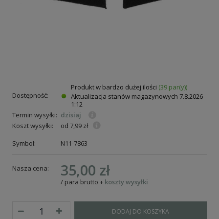
Produkt w bardzo dużej ilości
(39 par(y))
Dostępność:
Aktualizacja stanów magazynowych
7.8.2026
1:12
Termin wysyłki:
dzisiaj
Koszt wysyłki:
od 7,99 zł
Symbol:
N11-7863
35,00 zł
Nasza cena:
/
para
brutto
+
koszty wysyłki
DODAJ DO KOSZYKA