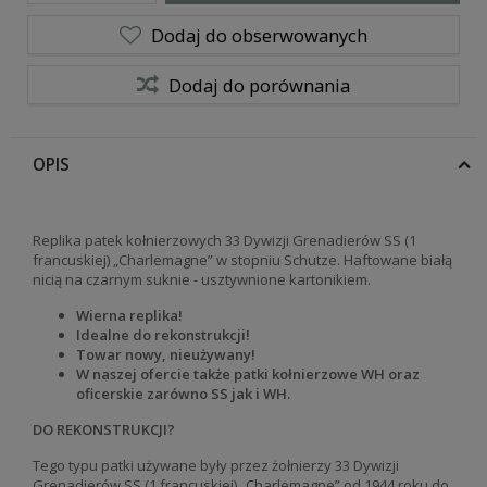
Dodaj do obserwowanych
Dodaj do porównania
OPIS
Replika patek kołnierzowych 33 Dywizji Grenadierów SS (1
francuskiej) „Charlemagne” w stopniu Schutze. Haftowane białą
nicią na czarnym suknie - usztywnione kartonikiem.
Wierna replika!
Idealne do rekonstrukcji!
Towar nowy, nieużywany!
W naszej ofercie także patki kołnierzowe WH oraz
oficerskie zarówno SS jak i WH.
DO REKONSTRUKCJI?
Tego typu patki używane były przez żołnierzy
33 Dywizji
Grenadierów SS (1 francuskiej) „Charlemagne”
od 1944 roku do