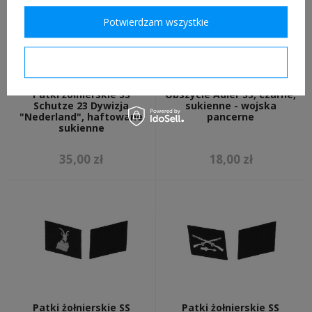
Potwierdzam wszystkie
Potwierdzam wymagane
Patki żołnierskie SS
Obszycie Adler SS, czarne,
Schutze 23 Dywizja
sukienne - wojska
"Nederland", haftowane
pancerne
sukienne
35,00 zł
18,00 zł
Patki żołnierskie SS
Patki żołnierskie SS