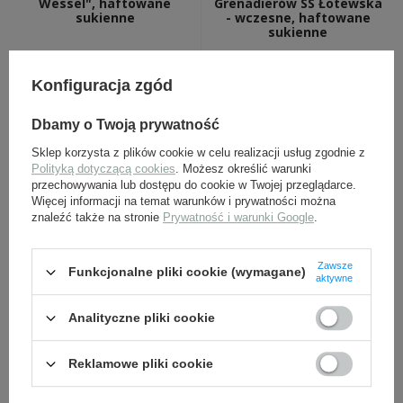
Wessel", haftowane
Grenadierów SS Łotewska
sukienne
- wczesne, haftowane
sukienne
35,00 zł
35,00 zł
Konfiguracja zgód
Dbamy o Twoją prywatność
Sklep korzysta z plików cookie w celu realizacji usług zgodnie z
Polityką dotyczącą cookies
. Możesz określić warunki
przechowywania lub dostępu do cookie w Twojej przeglądarce.
Więcej informacji na temat warunków i prywatności można
znaleźć także na stronie
Prywatność i warunki Google
.
Patki żołnierskie SS
France - naszywka BeVo -
Schutze 29 Dywizja
replika
Zawsze
Funkcjonalne pliki cookie (wymagane)
"Italienische", haftowane
aktywne
sukienne
Analityczne pliki cookie
35,00 zł
24,00 zł
Reklamowe pliki cookie