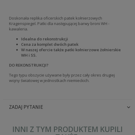
Doskonała replika oficerskich patek kołnierzowych
Kragenspiegel. Patki dla następującej barwy broni WH -
kawaleria.
Idealna do rekonstrukcji
Cena za komplet dwóch patek
W naszej ofercie także patki kołnierzowe żołnierskie
WH i SS.
DO REKONSTRUKCJI?
Tego typu obszycie używane były przez cały okres drugiej
wojny światowej w jednostkach niemieckich.
ZADAJ PYTANIE
INNI Z TYM PRODUKTEM KUPILI