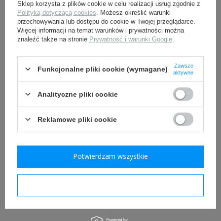
Sklep korzysta z plików cookie w celu realizacji usług zgodnie z
Polityką dotyczącą cookies
. Możesz określić warunki
przechowywania lub dostępu do cookie w Twojej przeglądarce.
Adler WH Oficerski,
Naramienniki oficerskie -
Więcej informacji na temat warunków i prywatności można
ciemnozielone tło
oddziały łączności
znaleźć także na stronie
Prywatność i warunki Google
.
39,00 zł
39,00 zł
Zawsze
Funkcjonalne pliki cookie (wymagane)
aktywne
Analityczne pliki cookie
Reklamowe pliki cookie
Potwierdzam wszystkie
Gwiazdka naramienna -
Adler WH BeVo M39, tło
złota
ciemnozielone + szary
orzeł - replika
Potwierdzam wymagane
9,00 zł
24,00 zł