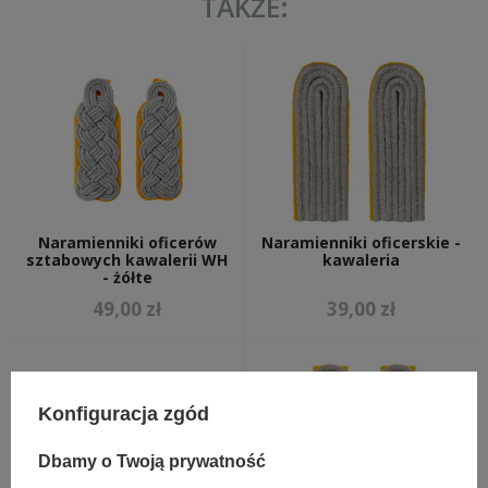
TAKŻE:
Naramienniki oficerów
Naramienniki oficerskie -
sztabowych kawalerii WH
kawaleria
- żółte
49,00 zł
39,00 zł
Konfiguracja zgód
Dbamy o Twoją prywatność