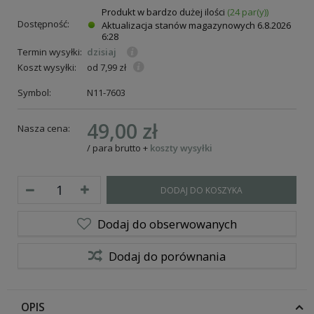
Produkt w bardzo dużej ilości
(24 par(y))
Dostępność:
Aktualizacja stanów magazynowych
6.8.2026
6:28
Termin wysyłki:
dzisiaj
Koszt wysyłki:
od 7,99 zł
Symbol:
N11-7603
49,00 zł
Nasza cena:
/
para
brutto
+
koszty wysyłki
DODAJ DO KOSZYKA
Dodaj do obserwowanych
Dodaj do porównania
OPIS