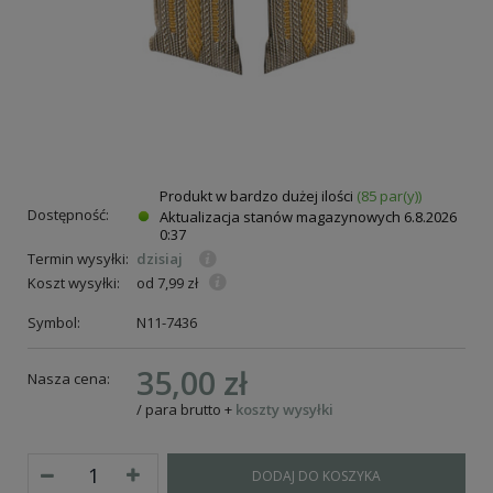
Produkt w bardzo dużej ilości
(85 par(y))
Dostępność:
Aktualizacja stanów magazynowych
6.8.2026
0:37
Termin wysyłki:
dzisiaj
Koszt wysyłki:
od 7,99 zł
Symbol:
N11-7436
35,00 zł
Nasza cena:
/
para
brutto
+
koszty wysyłki
DODAJ DO KOSZYKA