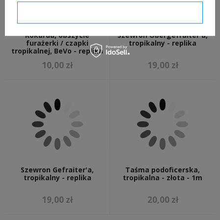
Potwierdzam wymagane
Kokarda, obszycie
Szewron Obergefraiter'a,
furażerki / czapki
tropikalny - replika
tropikalnej, BeVo - replika
10,00 zł
19,00 zł
Szewron Gefraiter'a,
Taśma podoficerska,
tropikalny - replika
tropikalna - złota - 1m
19,00 zł
20,00 zł