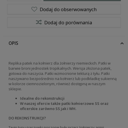
Dodaj do obserwowanych
Dodaj do porównania
OPIS
Replika patek na kołnierz dla żołnierzy niemieckich. Patki w
barwie broni jednostek tropikalnych. Wersja złożona patek,
gotowa do naszycia. Patki wzmocnione tekturą z tyłu. Patki
naszywano bezpośrednio na kołnierz lub podkładkę sukienną
w kolorze ciemnozielonym, również dostępną w naszym
sklepie.
Idealne do rekonstrukcji
W naszej ofercie także patki kołnierzowe SS oraz
oficerskie zarówno SS jak i WH.
DO REKONSTRUKCJI?
Tego typu naszywki noszone były przez żołnierzy armii