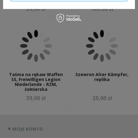
39,00 zł
109,00 zł
Taśma na rękaw Waffen
Szewron Alter Kämpfer,
SS, Freiwilligen Legion
replika
Niederlande - RZM,
żołnierska
39,00 zł
29,00 zł
MOJE KONTO