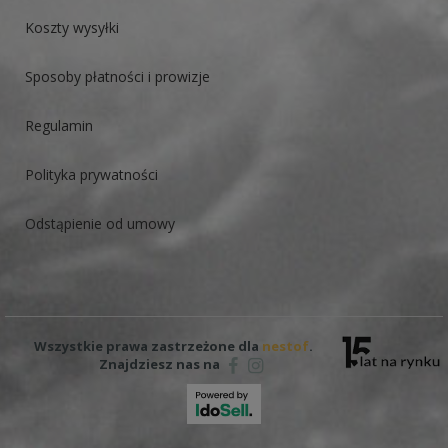
Koszty wysyłki
Sposoby płatności i prowizje
Regulamin
Polityka prywatności
Odstąpienie od umowy
Wszystkie prawa zastrzeżone dla
nestof
.
Znajdziesz nas na