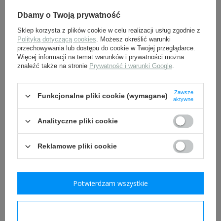
Dbamy o Twoją prywatność
Sklep korzysta z plików cookie w celu realizacji usług zgodnie z
Polityką dotyczącą cookies
. Możesz określić warunki
przechowywania lub dostępu do cookie w Twojej przeglądarce.
Patki oficerskie SS
Taśma na rękaw Waffen
Więcej informacji na temat warunków i prywatności można
sukienne -
SS, Totenkopf - RZM,
znaleźć także na stronie
Prywatność i warunki Google
.
Obergruppenführer
oficerska, drugi model
45,00 zł
49,00 zł
Zawsze
Funkcjonalne pliki cookie (wymagane)
aktywne
Analityczne pliki cookie
Reklamowe pliki cookie
Potwierdzam wszystkie
Taśma na rękaw Waffen
Koalicyjka do pasa
SS, Der Fuhrer - RZM,
głównego SS
Potwierdzam wymagane
żołnierska