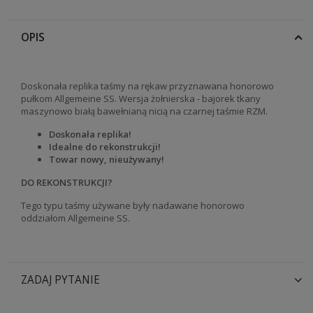
OPIS
Doskonała replika taśmy na rękaw przyznawana honorowo
pułkom Allgemeine SS. Wersja żołnierska - bajorek tkany
maszynowo białą bawełnianą nicią na czarnej taśmie RZM.
Doskonała replika!
Idealne do rekonstrukcji!
Towar nowy, nieużywany!
DO REKONSTRUKCJI?
Tego typu taśmy używane były nadawane honorowo
oddziałom Allgemeine SS.
ZADAJ PYTANIE