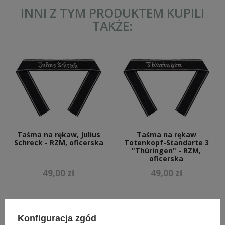
INNI Z TYM PRODUKTEM KUPILI
TAKŻE:
Taśma na rękaw, Julius
Taśma na rękaw
Schreck - RZM, oficerska
Totenkopf-Standarte 3
"Thüringen" - RZM,
oficerska
49,00 zł
49,00 zł
Konfiguracja zgód