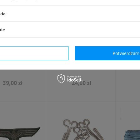
kie
kie
dzam wymagane
Potwierdzam 
i ROA z guzikami
ROA - naszywka
So
- replika
sukienna - replika
39,00 zł
24,00 zł