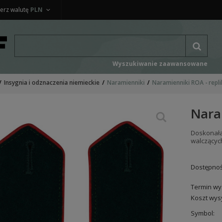
erz walutę
PLN
Wyszukiwanie zaawansowane
Insygnia i odznaczenia niemieckie
Naramienniki
Naramienniki ROA - repl
Nara
Doskonała
walczącyc
Dostępnoś
Termin wys
Koszt wysy
Symbol: