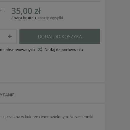
35,00 zł
a:
/
para
brutto
+
koszty wysyłki
DODAJ DO KOSZYKA
 do obserwowanych
Dodaj do porównania
PYTANIE
 są z sukna w kolorze ciemnozielonym
. Naramienniki