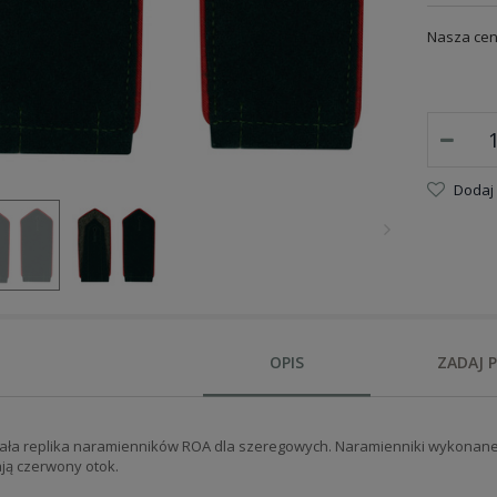
Nasza cen
Dodaj
OPIS
ZADAJ 
ła replika naramienników ROA dla szeregowych. Naramienniki wykonane
ją czerwony otok.