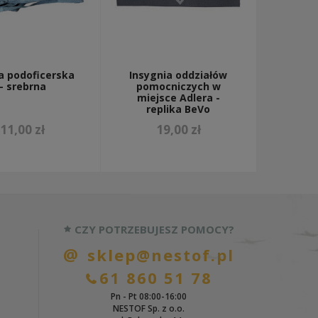
 podoficerska
Insygnia oddziałów
– srebrna
pomocniczych w
miejsce Adlera -
replika BeVo
11,00 zł
19,00 zł
CZY POTRZEBUJESZ POMOCY?
sklep@nestof.pl
61 860 51 78
Pn - Pt 08:00-16:00
NESTOF Sp. z o.o.