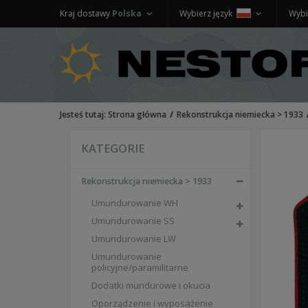
Kraj dostawy
Polska
Wybierz język
Wybi
Jesteś tutaj:
Strona główna
Rekonstrukcja niemiecka > 1933
KATEGORIE
Rekonstrukcja niemiecka > 1933
Umundurowanie WH
Umundurowanie SS
Umundurowanie LW
Umundurowanie
policyjne/paramilitarne
Dodatki mundurowe i okucia
Oporządzenie i wyposażenie