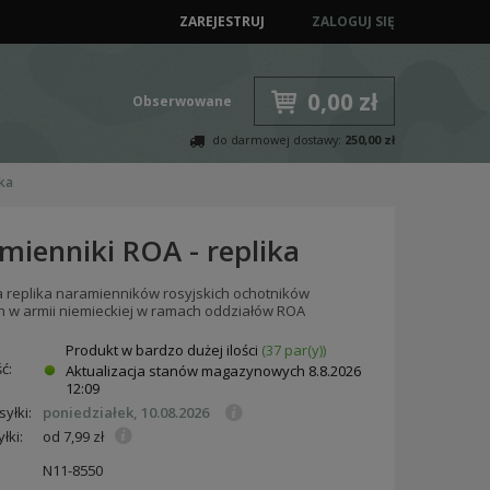
ZAREJESTRUJ
ZALOGUJ SIĘ
0,00 zł
Obserwowane
do darmowej dostawy:
250,00 zł
ika
mienniki ROA - replika
 replika naramienników rosyjskich ochotników
h w armii niemieckiej w ramach oddziałów ROA
Produkt w bardzo dużej ilości
(37 par(y))
ć:
Aktualizacja stanów magazynowych
8.8.2026
12:09
yłki:
poniedziałek, 10.08.2026
łki:
od 7,99 zł
N11-8550