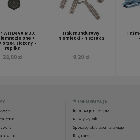
er WH BeVo M39,
Hak mundurowy
Taśma
ciemnozielone +
niemiecki - 1 sztuka
 orzeł, złożony -
replika
28,00 zł
9,20 zł
PY
INFORMACJE
zesyłki
Informacje o sklepie
życzenie
Koszty wysyłki
towaru
Sposoby płatności i prowizje
a towaru
Regulamin