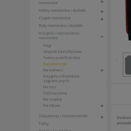
niemieckie
Hełmy niemieckie i dodatki
Czapki niemieckie
Buty niemieckie i dodatki
Insygnia i odznaczenia
niemieckie
Flagi
Stopnie kamuflażowe
Taśmy podoficerskie
Naramienniki
Na kołnierz
Insygnia ochotników
zagranicznych
Na tors
Odznaczenia
Na czapkę
Na rękaw
Dokumenty i nieśmiertelniki
Doskona
posiada
Farby