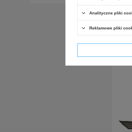
Analityczne pliki coo
Reklamowe pliki coo
Potwier
Patk