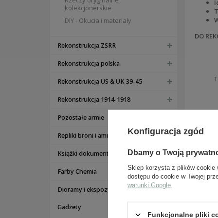
Rzeczy oryginalne
I
kolekcjonerskie
T
W
DIY - Okucia i materiały
DO REK
Rekonstrukcja ZSRR
Rekonstrukcja polska
T
Rekonstrukcja US & UK 39-45
Rekonstrukcja 1914-1918
Pozostałe armie
Konfiguracja zgód
Repliki broni i amunicji
Dbamy o Twoją prywatn
Książki dokumenty bony
Sklep korzysta z plików cookie 
Farby Chemia
dostępu do cookie w Twojej prz
warunki Google
.
Dioramy i ekspozycje
Gadżety
Funkcjonalne pliki 