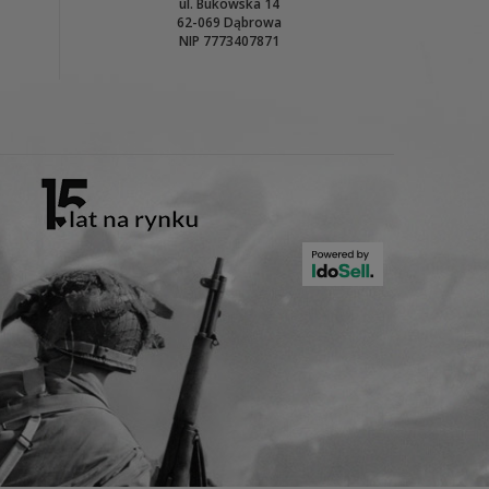
ul. Bukowska 14
62-069 Dąbrowa
NIP 7773407871