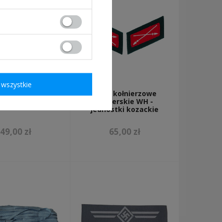
wszystkie
ldbuch ROA -
Patki kołnierzowe
replika
żołnierskie WH -
jednostki kozackie
49,00 zł
65,00 zł