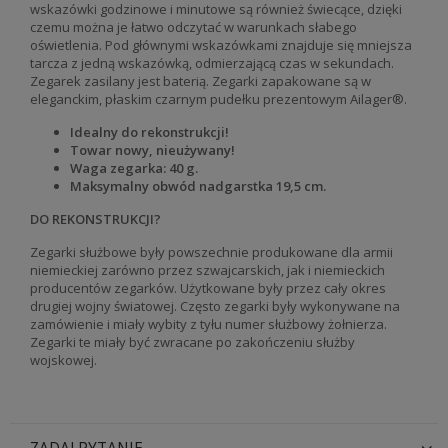
wskazówki godzinowe i minutowe są również świecące, dzięki
czemu można je łatwo odczytać w warunkach słabego
oświetlenia. Pod głównymi wskazówkami znajduje się mniejsza
tarcza z jedną wskazówką, odmierzającą czas w sekundach.
Zegarek zasilany jest baterią. Zegarki zapakowane są w
eleganckim, płaskim czarnym pudełku prezentowym Ailager®.
Idealny do rekonstrukcji!
Towar nowy, nieużywany!
Waga zegarka: 40 g.
Maksymalny obwód nadgarstka 19,5 cm.
DO REKONSTRUKCJI?
Zegarki służbowe były powszechnie produkowane dla armii
niemieckiej zarówno przez szwajcarskich, jak i niemieckich
producentów zegarków. Użytkowane były przez cały okres
drugiej wojny światowej. Często zegarki były wykonywane na
zamówienie i miały wybity z tyłu numer służbowy żołnierza.
Zegarki te miały być zwracane po zakończeniu służby
wojskowej.