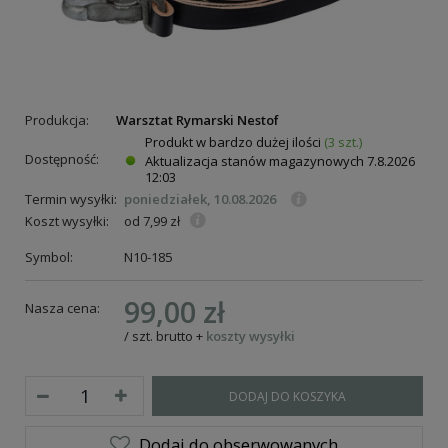
Produkcja:
Warsztat Rymarski Nestof
Produkt w bardzo dużej ilości
(3 szt.)
Dostępność:
Aktualizacja stanów magazynowych
7.8.2026
12:03
Termin wysyłki:
poniedziałek, 10.08.2026
Koszt wysyłki:
od 7,99 zł
Symbol:
N10-185
99,00 zł
Nasza cena:
/
szt.
brutto
+
koszty wysyłki
DODAJ DO KOSZYKA
ie
Dodaj do obserwowanych