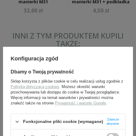
manierki M31
manierki M31 + podkładka
32,00 zł
4,50 zł
INNI Z TYM PRODUKTEM KUPILI
TAKŻE:
Konfiguracja zgód
Dbamy o Twoją prywatność
Sklep korzysta z plików cookie w celu realizacji usług zgodnie z
Polityką dotyczącą cookies
. Możesz określić warunki
przechowywania lub dostępu do cookie w Twojej przeglądarce.
Więcej informacji na temat warunków i prywatności można
znaleźć także na stronie
Prywatność i warunki Google
.
Aluminiowy kubek do
Nit aluminiowy do korka
manierki M31
manierki M31 + podkładka
Zawsze
Funkcjonalne pliki cookie (wymagane)
32,00 zł
4,50 zł
aktywne