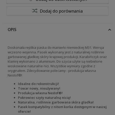
Dodaj do porównania
OPIS
Doskonała replika paska do manierki niemieckiej M31. Wersja
wczesno wojenna. Pasek wykonany jest z naturalnej roślinnie
garbowanej gładkiej skóry krajowej produkcji. Karabińczyk oraz
klamrę wykonano z aluminium. Do szycia użyte są niebielone
woskowane naturalne nici. Wszystkie wymiary zgodne z
oryginałem. Zdecydowanie polecamy - produkcja własna
Nestof®!
Idealne do rekonstrukcji!
Towar nowy, nieużywany!
Produkcja własna Nestof®!
Pokrowiec szyty naturalną nicią!
Naturalna, roślinnie garbowana skóra gładka!
Pasek kompatybilny z nitem korka dostępnym w naszej
ofercie!