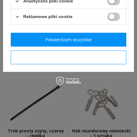
Analityczne pliki cookie
Reklamowe pliki cookie
Potwierdzam wszystkie
Gumka korka do manierki
Manierka niemiecka z
M31 - replika
nakrętką - replika
Potwierdzam wymagane
9,00 zł
99,00 zł
Trok prosty szyty, czarny
Hak mundurowy niemiecki
- replika
- 1 sztuka