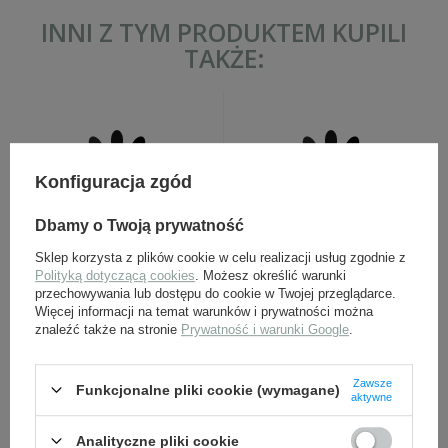
INNI Z TYM PRODUKTEM KUPILI
TAKŻE:
Konfiguracja zgód
Dbamy o Twoją prywatność
Sklep korzysta z plików cookie w celu realizacji usług zgodnie z
Mauser 98k, łódka
ROA - naszywka sukienna
Polityką dotyczącą cookies
. Możesz określić warunki
amunicyjna - replika
- replika
przechowywania lub dostępu do cookie w Twojej przeglądarce.
Więcej informacji na temat warunków i prywatności można
znaleźć także na stronie
Prywatność i warunki Google
.
15,90 zł
24,00 zł
Zawsze
Funkcjonalne pliki cookie (wymagane)
aktywne
Analityczne pliki cookie