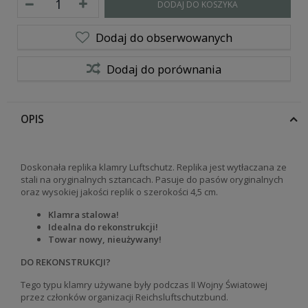
DODAJ DO KOSZYKA
Dodaj do obserwowanych
Dodaj do porównania
OPIS
Doskonała replika klamry Luftschutz. Replika jest wytłaczana ze
stali na oryginalnych sztancach. Pasuje do pasów oryginalnych
oraz wysokiej jakości replik o szerokości 4,5 cm.
Klamra stalowa!
Idealna do rekonstrukcji!
Towar nowy, nieużywany!
DO REKONSTRUKCJI?
Tego typu klamry używane były podczas II Wojny Światowej
przez członków organizacji Reichsluftschutzbund.