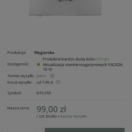
Produkcja:
Węgierska
Produkt w bardzo dużej ilości
(10 szt.)
Dostępność:
Aktualizacja stanów magazynowych
9.8.2026
10:10
Termin wysyłki:
jutro
Koszt wysyłki:
od 7,99 zł
Symbol:
N10-359
99,00 zł
Nasza cena:
/
szt.
brutto
+
koszty wysyłki
ie