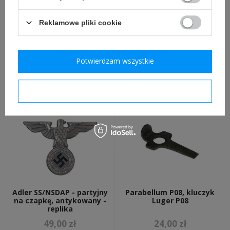
Reklamowe pliki cookie
Webbing pattern 37, Basic
Klamra WH, stalowa,
Pouch - ładownica, replika
tłoczona - replika
Potwierdzam wszystkie
59,00 zł
99,00 zł
Potwierdzam wymagane
Adler SS/NSDAP - partyjny
Parabellum P08, kluczyk
na czapkę, antykowany -
Luger P08
replika
49,00 zł
24,00 zł