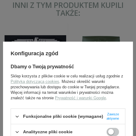
INNI Z TYM PRODUKTEM KUPILI
TAKŻE:
Konfiguracja zgód
Dbamy o Twoją prywatność
Sklep korzysta z plików cookie w celu realizacji usług zgodnie z
Obszycie BeVo Adler SS,
Klamra Wehrmachtu,
Polityką dotyczącą cookies
. Możesz określić warunki
czarne
stalowa, tłoczona, zielona
przechowywania lub dostępu do cookie w Twojej przeglądarce.
- replika
Więcej informacji na temat warunków i prywatności można
18,00 zł
49,00 zł
znaleźć także na stronie
Prywatność i warunki Google
.
Zawsze
Funkcjonalne pliki cookie (wymagane)
aktywne
Analityczne pliki cookie