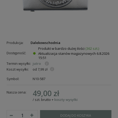
Produkcja:
Dalekowschodnia
Produkt w bardzo dużej ilości
(362 szt.)
Dostępność:
Aktualizacja stanów magazynowych
6.8.2026
15:51
Termin wysyłki:
jutro
Koszt wysyłki:
od 7,99 zł
Symbol:
N10-587
49,00 zł
Nasza cena:
/
szt.
brutto
+
koszty wysyłki
DODAJ DO KOSZYKA
ie