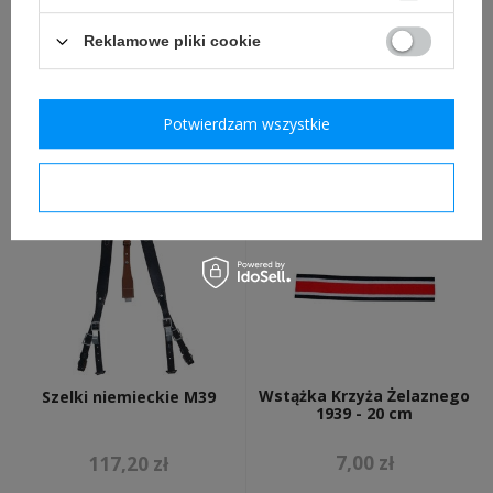
Reklamowe pliki cookie
Hak mundurowy niemiecki
Kalkomania SS - nowa
- 1 sztuka
Potwierdzam wszystkie
9,20 zł
6,89 zł
Potwierdzam wymagane
Wstążka Krzyża Żelaznego
Szelki niemieckie M39
1939 - 20 cm
7,00 zł
117,20 zł