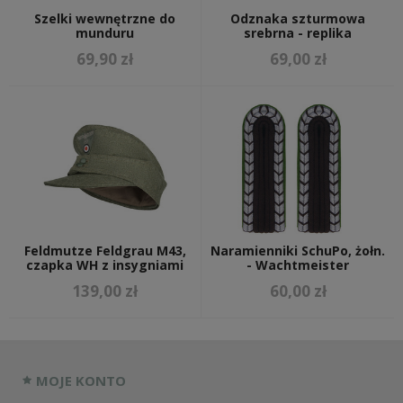
Szelki wewnętrzne do
Odznaka szturmowa
munduru
srebrna - replika
69,90 zł
69,00 zł
Feldmutze Feldgrau M43,
Naramienniki SchuPo, żołn.
czapka WH z insygniami
- Wachtmeister
139,00 zł
60,00 zł
MOJE KONTO