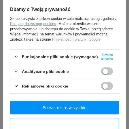
General Reithose,
Kabura Walther PPK,
generalskie bryczesy
brązowa - replika Nestof
Dbamy o Twoją prywatność
sukienne
Sklep korzysta z plików cookie w celu realizacji usług zgodnie z
399,00 zł
89,00 zł
Polityką dotyczącą cookies
. Możesz określić warunki
przechowywania lub dostępu do cookie w Twojej przeglądarce.
Więcej informacji na temat warunków i prywatności można
znaleźć także na stronie
Prywatność i warunki Google
.
INNI Z TYM PRODUKTEM KUPILI
TAKŻE:
Zawsze
Funkcjonalne pliki cookie (wymagane)
aktywne
Analityczne pliki cookie
Reklamowe pliki cookie
Potwierdzam wszystkie
Hak mundurowy niemiecki
Szelki do spodni
- 1 sztuka
mundurowych, czeskie
Potwierdzam wymagane
9,20 zł
35,00 zł