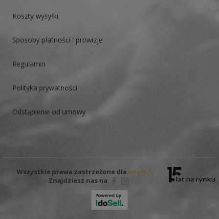
Koszty wysyłki
Sposoby płatności i prowizje
Regulamin
Polityka prywatności
Odstąpienie od umowy
Wszystkie prawa zastrzeżone dla
nestof
.
Znajdziesz nas na