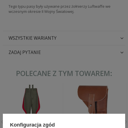
Tego typu pasy były używane przez żołnierzy Luftwaffe we
wczesnym okresie II Wojny Światowej.
WSZYSTKIE WARIANTY
ZADAJ PYTANIE
POLECANE Z TYM TOWAREM:
Konfiguracja zgód