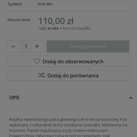
Symbol:
N10-401
110,00 zł
Nasza cena:
/
szt.
brutto
+
koszty wysyłki
DODAJ DO KOSZYKA
Dodaj do obserwowanych
Dodaj do porównania
OPIS
Replika niemieckiego pasa głównego LW w wersji wczesnej. Pas
wykonany z naturalnej skóry mizdrą na zewnątrz. Malowany na
brązowo. Pasek regulacyjny szyty szwem widocznym.
Powierzchnia zabezpieczona przed strzępieniem. Hak