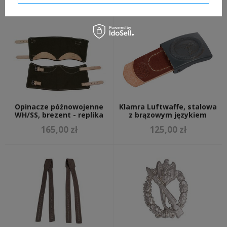
Opinacze późnowojenne
Klamra Luftwaffe, stalowa
WH/SS, brezent - replika
z brązowym językiem
165,00 zł
125,00 zł