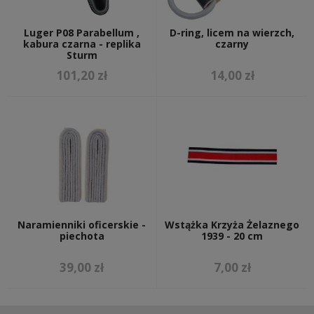
Luger P08 Parabellum ,
D-ring, licem na wierzch,
kabura czarna - replika
czarny
Sturm
101,20 zł
14,00 zł
Naramienniki oficerskie -
Wstążka Krzyża Żelaznego
piechota
1939 - 20 cm
39,00 zł
7,00 zł