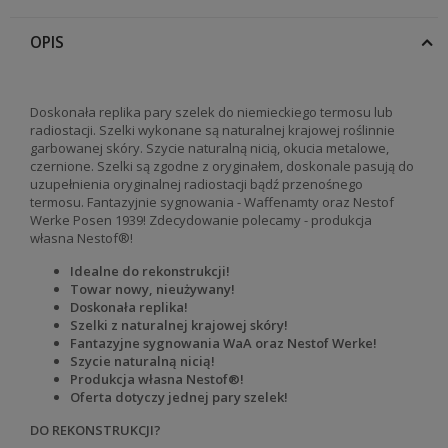
OPIS
Doskonała replika pary szelek do niemieckiego termosu lub
radiostacji. Szelki wykonane są naturalnej krajowej roślinnie
garbowanej skóry. Szycie naturalną nicią, okucia metalowe,
czernione. Szelki są zgodne z oryginałem, doskonale pasują do
uzupełnienia oryginalnej radiostacji bądź przenośnego
termosu. Fantazyjnie sygnowania - Waffenamty oraz Nestof
Werke Posen 1939! Zdecydowanie polecamy - produkcja
własna Nestof®!
Idealne do rekonstrukcji!
Towar nowy, nieużywany!
Doskonała replika!
Szelki z naturalnej krajowej skóry!
Fantazyjne sygnowania WaA oraz Nestof Werke!
Szycie naturalną nicią!
Produkcja własna Nestof®!
Oferta dotyczy jednej pary szelek!
DO REKONSTRUKCJI?