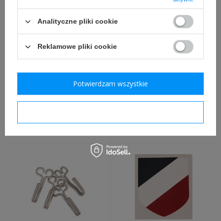
Analityczne pliki cookie
Reklamowe pliki cookie
Potwierdzam wszystkie
Gumka korka do manierki
Kalkomania Heer - nowa
M31 - replika
Potwierdzam wymagane
9,00 zł
6,89 zł