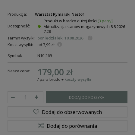
Produkcja:
Warsztat Rymarski Nestof
Produkt w bardzo dużej ilości
(3 par(y))
Dostępność:
Aktualizacja stanów magazynowych
8.8.2026
7:28
Termin wysyłki:
poniedziałek, 10.08.2026
Koszt wysyłki:
od 7,99 zł
Symbol:
N10-269
179,00 zł
Nasza cena:
/
para
brutto
+
koszty wysyłki
DODAJ DO KOSZYKA
Dodaj do obserwowanych
Dodaj do porównania
ie