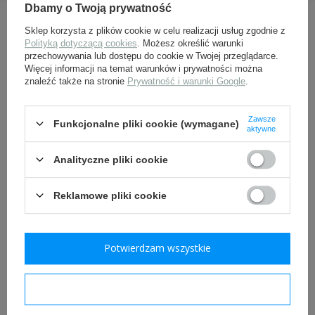
Dbamy o Twoją prywatność
INNI Z TYM PRODUKTEM KUPILI
Sklep korzysta z plików cookie w celu realizacji usług zgodnie z
Polityką dotyczącą cookies
. Możesz określić warunki
TAKŻE:
przechowywania lub dostępu do cookie w Twojej przeglądarce.
Więcej informacji na temat warunków i prywatności można
znaleźć także na stronie
Prywatność i warunki Google
.
Zawsze
Funkcjonalne pliki cookie (wymagane)
aktywne
Analityczne pliki cookie
Reklamowe pliki cookie
Pokrowiec na hełm,
Bluza maskująca SS
Eichentarn
Eichentarn - liść dębu
108,00 zł
329,00 zł
Potwierdzam wszystkie
Potwierdzam wymagane