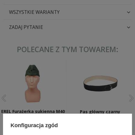
WSZYSTKIE WARIANTY
ZADAJ PYTANIE
POLECANE Z TYM TOWAREM:
EREL Furażerka sukienna M40
Pas główny czarny
SS - replika
105,00 zł
75,00 zł
Konfiguracja zgód