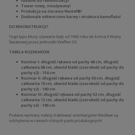
Idealne do rekonstrukcji!
Towar nowy, nieużywany!
Produkcja na zlecenie Nestof®!
Doskonale odtworzone barwy i struktura kamuflażu!
DO REKONSTRUKCJI?
Tego typu bluzy używane były od 1942 roku do końca II Wojny
Światowej przez jednostki Waffen SS.
TABELA ROZMIARÓW
Rozmiar I: długość rękawa od pachy 48 cm, długość
całkowita 68 cm, obwód klatki (szerokość od pachy do
pachy x2) - 154 cm
Rozmiar II: długość rękawa od pachy 50 cm, długość
całkowita 70 cm, obwód klatki (szerokość od pachy do
pachy x2) - 180 cm
Rozmiar III: długość rękawa od pachy 52 cm, długość
całkowita 72 cm, obwód klatki (szerokość od pachy do
pachy x2) - 186 cm
Podane wymiary należy traktować orientacyjnie! Możliwe są
odchylenia w ramach różnych partii produkcyjnych!