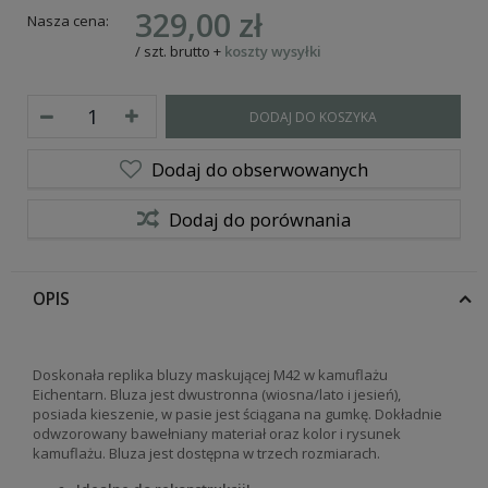
329,00 zł
Nasza cena:
/
szt.
brutto
+
koszty wysyłki
DODAJ DO KOSZYKA
Dodaj do obserwowanych
Dodaj do porównania
OPIS
Doskonała replika bluzy maskującej M42 w kamuflażu
Eichentarn. Bluza jest dwustronna (wiosna/lato i jesień),
posiada kieszenie, w pasie jest ściągana na gumkę. Dokładnie
odwzorowany bawełniany materiał oraz kolor i rysunek
kamuflażu. Bluza jest dostępna w trzech rozmiarach.