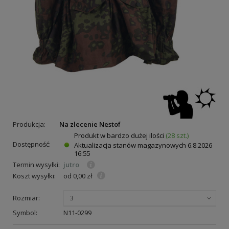
Produkcja:
Na zlecenie Nestof
Produkt w bardzo dużej ilości
(28 szt.)
Dostępność:
Aktualizacja stanów magazynowych
6.8.2026
16:55
Termin wysyłki:
jutro
Koszt wysyłki:
od 0,00 zł
Rozmiar:
3
Symbol:
N11-0299