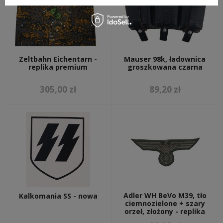
Zeltbahn Eichentarn -
Mauser 98k, ładownica
replika premium
groszkowana czarna
305,00 zł
89,20 zł
Adler WH BeVo M39, tło
Kalkomania SS - nowa
ciemnozielone + szary
orzeł, złożony - replika