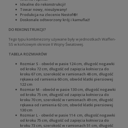
Idealne do rekonstrukcji!
Towar nowy, nieużywany!
Produkcja na zlecenie Nestof®!
Doskonale odtworzony krój i kamuflaż!
DO REKONSTRUKCJI?
Tego typu kombinezony używane były w jednostkach Waffen-
SS w końcowym okresie II Wojny Światowej.
TABELA ROZMIARÓW
Rozmiar S - obwód w pasie 124 cm, długość nogawki
od kroku 72 cm, długość od zapięcia kołnierza do
kroku 67 cm, szerokość w ramionach 48 cm, długość
rękawa od ramienia 60 cm, obwód klatki piersiowej
122 cm
Rozmiar M - obwód w pasie 130 cm, długość nogawki
od kroku 75 cm, długość od zapięcia kołnierza do
kroku 70 cm, szerokość w ramionach 49 cm, długość
rękawa od ramienia 62 cm, obwód klatki piersiowej
130 cm
Rozmiar L - obwód w pasie 114 cm, długość nogawki
od kroku 75 cm, długość od zapięcia kołnierza do
kroku 73 cm, szerokość w ramionach 51 cm, długość