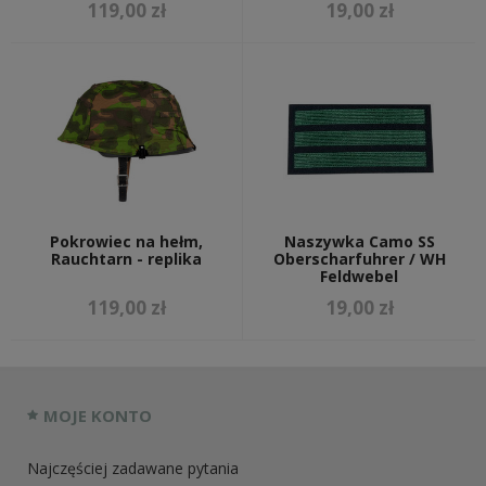
119,00 zł
19,00 zł
Pokrowiec na hełm,
Naszywka Camo SS
Rauchtarn - replika
Oberscharfuhrer / WH
Feldwebel
119,00 zł
19,00 zł
MOJE KONTO
Najczęściej zadawane pytania