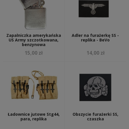
Zapalniczka amerykańska
Adler na furażerkę SS -
US Army szczotkowana,
replika - BeVo
benzynowa
15,00 zł
14,00 zł
Ładownice jutowe Stg44,
Obszycie furażerki SS,
para, replika
czaszka