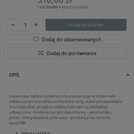
/
szt.
brutto
+
koszty wysyłki
DODAJ DO KOSZYKA
Dodaj do obserwowanych
Dodaj do porównania
OPIS
Doskonała replika kombinezonu pancernego w doskonale
odtworzonym kamuflażu Eichentarn. Krój, materiał bawełniany
oraz kamuflaż, przejścia między kolorami są dokładnie
odtworzone. Kombinezon jest dwustronny - wiosna/lato i
jesień. Zdecydowanie polecamy - produkcja na zlecenie
Nestof®!
Wierna replika!