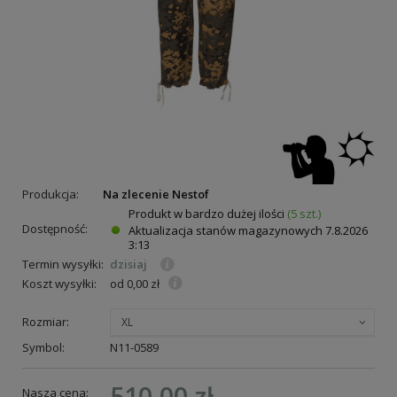
Produkcja:
Na zlecenie Nestof
Produkt w bardzo dużej ilości
(5 szt.)
Dostępność:
Aktualizacja stanów magazynowych
7.8.2026
3:13
Termin wysyłki:
dzisiaj
Koszt wysyłki:
od 0,00 zł
Rozmiar:
XL
Symbol:
N11-0589
510,00 zł
Nasza cena: