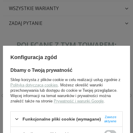
WSZYSTKIE WARIANTY
ZADAJ PYTANIE
POLECANE Z TYM TOWAREM:
Konfiguracja zgód
Dbamy o Twoją prywatność
Sklep korzysta z plików cookie w celu realizacji usług zgodnie z
Polityką dotyczącą cookies
. Możesz określić warunki
przechowywania lub dostępu do cookie w Twojej przeglądarce.
Więcej informacji na temat warunków i prywatności można
znaleźć także na stronie
Prywatność i warunki Google
.
Obszycie Adler SS, czarne,
EREL Feldmütze Panzer M43
sukienne - wojska pancerne
Zawsze
Funkcjonalne pliki cookie (wymagane)
aktywne
18,00 zł
139,00 zł