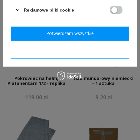
INNI Z TYM PRODUKTEM KUPILI
TAKŻE:
Reklamowe pliki cookie
Potwierdzam wszystkie
Potwierdzam wymagane
Pokrowiec na hełm,
Hak mundurowy niemiecki
Platanentarn 1/2 - replika
- 1 sztuka
119,00 zł
9,20 zł