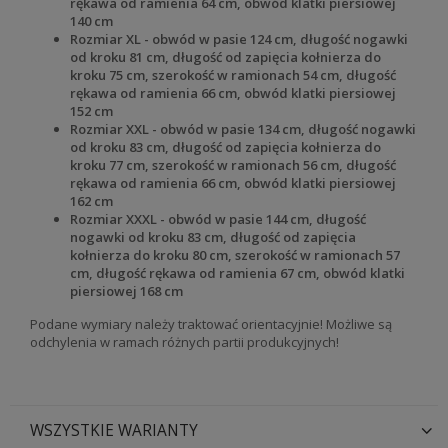
rękawa od ramienia 64 cm, obwód klatki piersiowej
140 cm
Rozmiar XL - obwód w pasie 124 cm, długość nogawki
od kroku 81 cm, długość od zapięcia kołnierza do
kroku 75 cm, szerokość w ramionach 54 cm, długość
rękawa od ramienia 66 cm, obwód klatki piersiowej
152 cm
Rozmiar XXL - obwód w pasie 134 cm, długość nogawki
od kroku 83 cm, długość od zapięcia kołnierza do
kroku 77 cm, szerokość w ramionach 56 cm, długość
rękawa od ramienia 66 cm, obwód klatki piersiowej
162 cm
Rozmiar XXXL - obwód w pasie 144 cm, długość
nogawki od kroku 83 cm, długość od zapięcia
kołnierza do kroku 80 cm, szerokość w ramionach 57
cm, długość rękawa od ramienia 67 cm, obwód klatki
piersiowej 168 cm
Podane wymiary należy traktować orientacyjnie! Możliwe są
odchylenia w ramach różnych partii produkcyjnych!
WSZYSTKIE WARIANTY