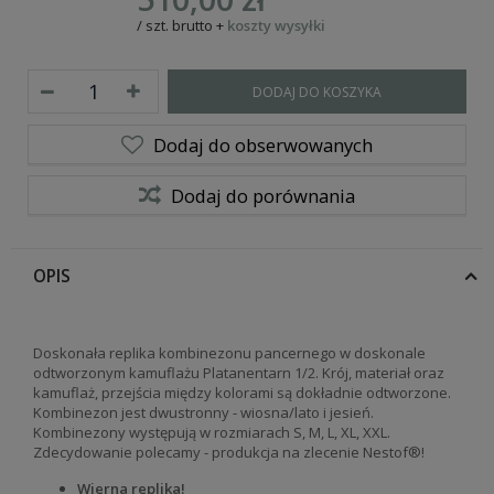
/
szt.
brutto
+
koszty wysyłki
DODAJ DO KOSZYKA
Dodaj do obserwowanych
Dodaj do porównania
OPIS
Doskonała replika kombinezonu pancernego w doskonale
odtworzonym kamuflażu Platanentarn 1/2. Krój, materiał oraz
kamuflaż, przejścia między kolorami są dokładnie odtworzone.
Kombinezon jest dwustronny - wiosna/lato i jesień.
Kombinezony występują w rozmiarach S, M, L, XL, XXL.
Zdecydowanie polecamy - produkcja na zlecenie Nestof®!
Wierna replika!