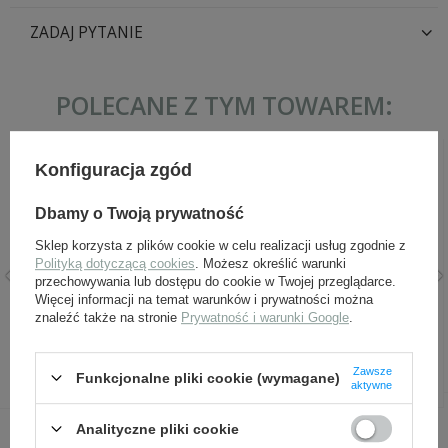
ZADAJ PYTANIE
POLECANE Z TYM TOWAREM:
Konfiguracja zgód
Dbamy o Twoją prywatność
Sklep korzysta z plików cookie w celu realizacji usług zgodnie z
Polityką dotyczącą cookies
. Możesz określić warunki
przechowywania lub dostępu do cookie w Twojej przeglądarce.
Więcej informacji na temat warunków i prywatności można
Obszycie Adler SS, czarne,
EREL Feldmütze Panzer M43
znaleźć także na stronie
Prywatność i warunki Google
.
sukienne - wojska pancerne
18,00 zł
139,00 zł
Zawsze
Funkcjonalne pliki cookie (wymagane)
aktywne
Analityczne pliki cookie