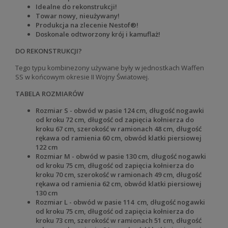
Idealne do rekonstrukcji!
Towar nowy, nieużywany!
Produkcja na zlecenie Nestof®!
Doskonale odtworzony krój i kamuflaż!
DO REKONSTRUKCJI?
Tego typu kombinezony używane były w jednostkach Waffen
SS w końcowym okresie II Wojny Światowej.
TABELA ROZMIARÓW
Rozmiar S - obwód w pasie 124 cm, długość nogawki
od kroku 72 cm, długość od zapięcia kołnierza do
kroku 67 cm, szerokość w ramionach 48 cm, długość
rękawa od ramienia 60 cm, obwód klatki piersiowej
122 cm
Rozmiar M - obwód w pasie 130 cm, długość nogawki
od kroku 75 cm, długość od zapięcia kołnierza do
kroku 70 cm, szerokość w ramionach 49 cm, długość
rękawa od ramienia 62 cm, obwód klatki piersiowej
130 cm
Rozmiar L - obwód w pasie 114 cm, długość nogawki
od kroku 75 cm, długość od zapięcia kołnierza do
kroku 73 cm, szerokość w ramionach 51 cm, długość