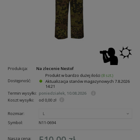
Produkcja:
Na zlecenie Nestof
Produkt w bardzo dużej ilości
(8 szt.)
Dostępność:
Aktualizacja stanów magazynowych
7.8.2026
14:21
Termin wysyłki:
poniedziałek, 10.08.2026
Koszt wysyłki:
od 0,00 zł
Rozmiar:
L
Symbol:
N11-0694
510,00 zł
Nasza cena: