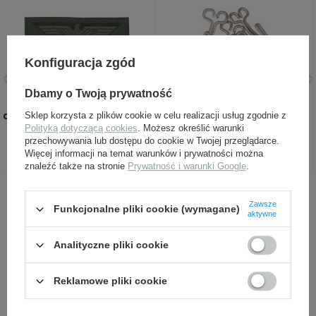
Konfiguracja zgód
Dbamy o Twoją prywatność
Adler WH BeVo M39, tło
Hak mundurowy niemiecki -
ciemnozielone + szary orzeł -
1 sztuka
Sklep korzysta z plików cookie w celu realizacji usług zgodnie z
replika
Polityką dotyczącą cookies
. Możesz określić warunki
przechowywania lub dostępu do cookie w Twojej przeglądarce.
24,00 zł
9,20 zł
Więcej informacji na temat warunków i prywatności można
znaleźć także na stronie
Prywatność i warunki Google
.
INNI Z TYM PRODUKTEM KUPILI
Zawsze
Funkcjonalne pliki cookie (wymagane)
aktywne
TAKŻE:
Analityczne pliki cookie
Reklamowe pliki cookie