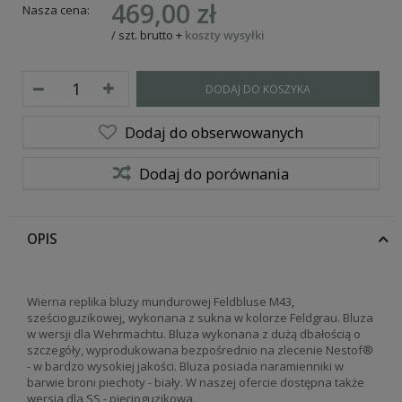
469,00 zł
Nasza cena:
/
szt.
brutto
+
koszty wysyłki
DODAJ DO KOSZYKA
Dodaj do obserwowanych
Dodaj do porównania
OPIS
Wierna replika bluzy mundurowej Feldbluse M43
,
sześcioguzikowej
,
wykonana z sukna w kolorze Feldgrau. Bluza
w wersji dla Wehrmachtu. Bluza wykonana z dużą dbałością o
szczegóły, wyprodukowana bezpośrednio na zlecenie Nestof®
- w bardzo wysokiej jakości. Bluza posiada naramienniki w
barwie broni piechoty - biały. W naszej ofercie dostępna także
wersja dla SS - pięcioguzikowa.