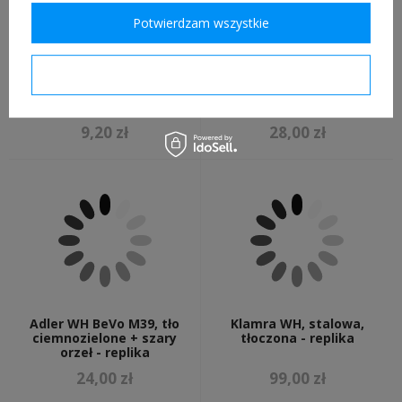
Potwierdzam wszystkie
Potwierdzam wymagane
Hak mundurowy niemiecki
Adler WH BeVo M39, tło
- 1 sztuka
ciemnozielone + szary
orzeł, złożony - replika
9,20 zł
28,00 zł
Adler WH BeVo M39, tło
Klamra WH, stalowa,
ciemnozielone + szary
tłoczona - replika
orzeł - replika
24,00 zł
99,00 zł