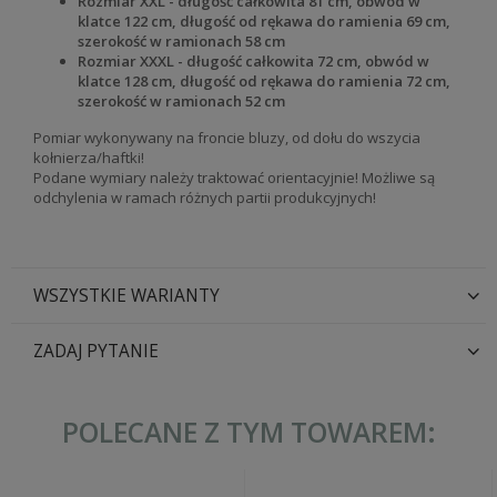
Rozmiar XXL - długość całkowita 81 cm, obwód w
klatce 122 cm, długość od rękawa do ramienia 69 cm,
szerokość w ramionach 58 cm
Rozmiar XXXL - długość całkowita 72 cm, obwód w
klatce 128 cm, długość od rękawa do ramienia 72 cm,
szerokość w ramionach 52 cm
Pomiar wykonywany na froncie bluzy, od dołu do wszycia
kołnierza/haftki!
Podane wymiary należy traktować orientacyjnie! Możliwe są
odchylenia w ramach różnych partii produkcyjnych!
WSZYSTKIE WARIANTY
ZADAJ PYTANIE
POLECANE Z TYM TOWAREM: