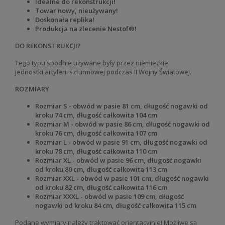
Idealne do rekonstrukcji!
Towar nowy, nieużywany!
Doskonała replika!
Produkcja na zlecenie Nestof®!
DO REKONSTRUKCJI?
Tego typu spodnie używane były przez niemieckie
jednostki
artylerii szturmowej podczas II Wojny Światowej.
ROZMIARY
Rozmiar S - obwód w pasie 81 cm, długość nogawki od
kroku 74 cm, długość całkowita 104 cm
Rozmiar M - obwód w pasie 86 cm, długość nogawki od
kroku 76 cm, długość całkowita 107 cm
Rozmiar L - obwód w pasie 91 cm, długość nogawki od
kroku 78 cm, długość całkowita 110 cm
Rozmiar XL - obwód w pasie 96 cm, długość nogawki
od kroku 80 cm, długość całkowita 113 cm
Rozmiar XXL - obwód w pasie 101 cm, długość nogawki
od kroku 82 cm, długość całkowita 116 cm
Rozmiar XXXL - obwód w pasie 109 cm, długość
nogawki od kroku 84 cm, długość całkowita 115 cm
Podane wymiary należy traktować orientacyjnie! Możliwe są