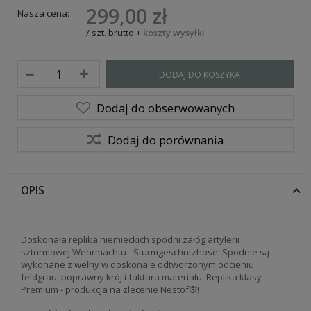
299,00 zł
Nasza cena:
/
szt.
brutto
+
koszty wysyłki
DODAJ DO KOSZYKA
Dodaj do obserwowanych
Dodaj do porównania
OPIS
Doskonała replika niemieckich spodni załóg artylerii
szturmowej Wehrmachtu
- Sturmgeschutzhose. Spodnie są
wykonane z wełny w doskonale odtworzonym odcieniu
feldgrau, poprawny krój i faktura materiału. Replika klasy
Premium - produkcja na zlecenie Nestof®!