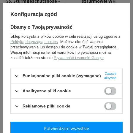
SS, Sturmgeschutzhose -
szturmowej WH,
replika
Sturmgeschutzbluse -
replika
Konfiguracja zgód
299,00 zł
469,00 zł
Dbamy o Twoją prywatność
Sklep korzysta z plików cookie w celu realizacji usług zgodnie z
INNI Z TYM PRODUKTEM KUPILI
Polityką dotyczącą cookies
. Możesz określić warunki
przechowywania lub dostępu do cookie w Twojej przeglądarce.
TAKŻE:
Więcej informacji na temat warunków i prywatności można
znaleźć także na stronie
Prywatność i warunki Google
.
Zawsze
Funkcjonalne pliki cookie (wymagane)
aktywne
Analityczne pliki cookie
Reklamowe pliki cookie
Opatrunek polowy WH/SS -
Skórzane rzemienie do
replika
trzewików
Potwierdzam wszystkie