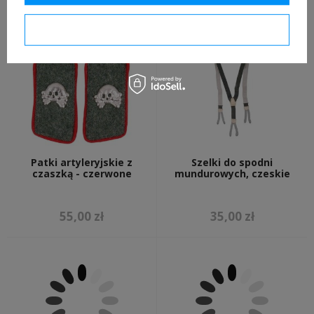
26,00 zł
14,00 zł
Potwierdzam wymagane
Patki artyleryjskie z
Szelki do spodni
czaszką - czerwone
mundurowych, czeskie
55,00 zł
35,00 zł