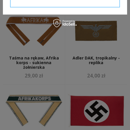
Potwierdzam wymagane
Taśma na rękaw, Afrika
Adler DAK, tropikalny -
korps - sukienna
replika
żołnierska
29,00 zł
24,00 zł