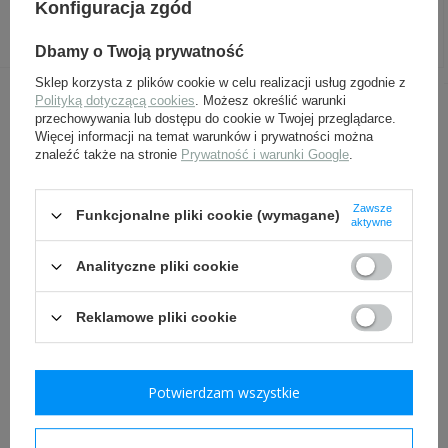
tropikalna
bawełniana
Konfiguracja zgód
399,00 zł
139,00 zł
Dbamy o Twoją prywatność
Sklep korzysta z plików cookie w celu realizacji usług zgodnie z
Polityką dotyczącą cookies
. Możesz określić warunki
przechowywania lub dostępu do cookie w Twojej przeglądarce.
INNI Z TYM PRODUKTEM KUPILI
Więcej informacji na temat warunków i prywatności można
TAKŻE:
znaleźć także na stronie
Prywatność i warunki Google
.
Zawsze
Funkcjonalne pliki cookie (wymagane)
aktywne
Analityczne pliki cookie
Reklamowe pliki cookie
Adler, obszycie furażerki /
Krawat tropikalny
czapki tropikalnej, BeVo -
oliwkowy Wehrmachtu -
Potwierdzam wszystkie
replika
replika
14,00 zł
25,00 zł