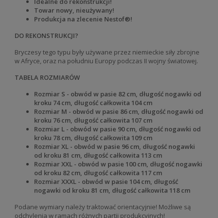
Idealne do rekonstrukcji!
Towar nowy, nieużywany!
Produkcja na zlecenie Nestof®!
DO REKONSTRUKCJI?
Bryczesy tego typu były używane przez niemieckie siły zbrojne
w Afryce, oraz na południu Europy podczas II wojny światowej.
TABELA ROZMIARÓW
Rozmiar S - obwód w pasie 82 cm, długość nogawki od
kroku 74 cm, długość całkowita 104 cm
Rozmiar M - obwód w pasie 86 cm, długość nogawki od
kroku 76 cm, długość całkowita 107 cm
Rozmiar L - obwód w pasie 90 cm, długość nogawki od
kroku 78 cm, długość całkowita 109 cm
Rozmiar XL - obwód w pasie 96 cm, długość nogawki
od kroku 81 cm, długość całkowita 113 cm
Rozmiar XXL - obwód w pasie 100 cm, długość nogawki
od kroku 82 cm, długość całkowita 117 cm
Rozmiar XXXL - obwód w pasie 104 cm, długość
nogawki od kroku 81 cm, długość całkowita 118 cm
Podane wymiary należy traktować orientacyjnie! Możliwe są
odchylenia w ramach różnych partii produkcyjnych!