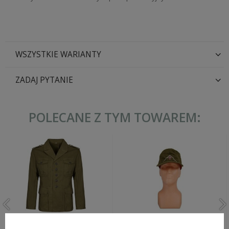
WSZYSTKIE WARIANTY
ZADAJ PYTANIE
POLECANE Z TYM TOWAREM:
Tropenbluse M40, bluza
EREL Tropemütze DAK M40,