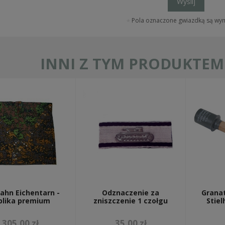
Wyślij
Pola oznaczone gwiazdką są w
INNI Z TYM PRODUKTEM 
ahn Eichentarn -
Odznaczenie za
Grana
plika premium
zniszczenie 1 czołgu
Stie
305,00 zł
35,00 zł