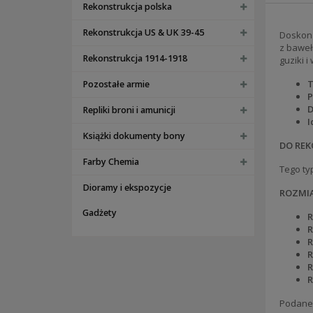
Rekonstrukcja polska
Rekonstrukcja US & UK 39-45
Doskona
z baweł
Rekonstrukcja 1914-1918
guziki 
T
Pozostałe armie
P
D
Repliki broni i amunicji
I
Książki dokumenty bony
DO REK
Farby Chemia
Tego ty
Dioramy i ekspozycje
ROZMI
Gadżety
R
R
R
R
R
R
Podane 