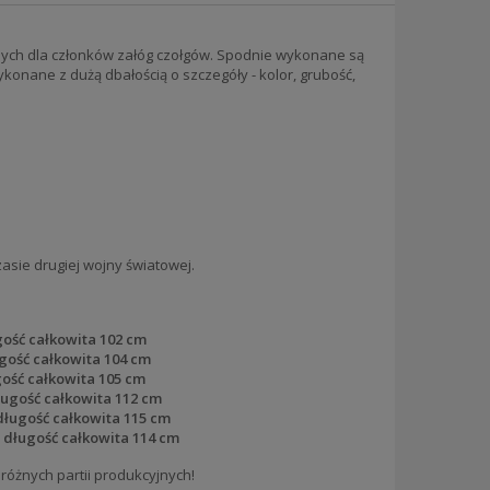
nych dla członków załóg czołgów. Spodnie wykonane są
onane z dużą dbałością o szczegóły - kolor, grubość,
asie drugiej wojny światowej.
gość całkowita 102 cm
gość całkowita 104 cm
gość całkowita 105 cm
ługość całkowita 112 cm
długość całkowita 115 cm
 długość całkowita 114 cm
różnych partii produkcyjnych!