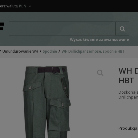
erz walutę
PLN
Wyszukiwanie zaawansowane
Umundurowanie WH
Spodnie
WH Drillichpanzerhose, spodnie HBT
WH D
HBT
Doskonała 
Drillichp
Produkcja