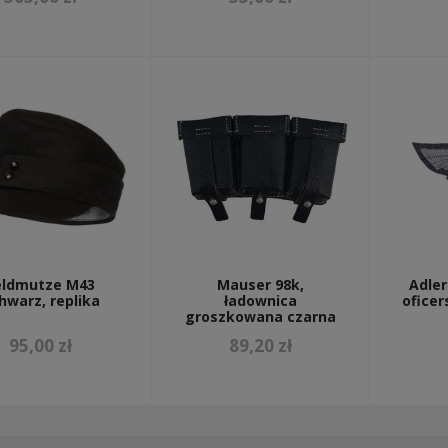
eldmutze M43
Mauser 98k,
Adle
hwarz, replika
ładownica
ofice
groszkowana czarna
95,00 zł
89,20 zł