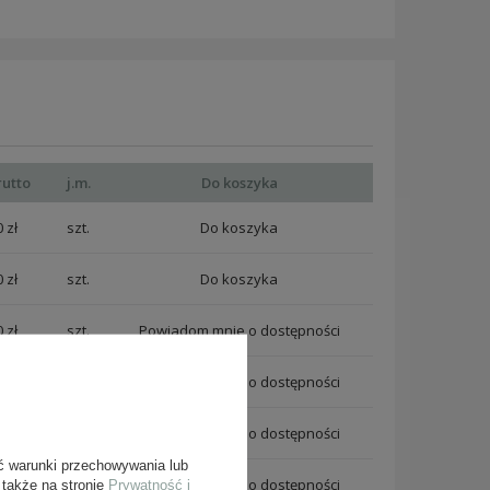
rutto
j.m.
Do koszyka
 zł
szt.
 zł
szt.
 zł
szt.
Powiadom mnie o dostępności
 zł
szt.
Powiadom mnie o dostępności
 zł
szt.
Powiadom mnie o dostępności
ć warunki przechowywania lub
 zł
szt.
Powiadom mnie o dostępności
 także na stronie
Prywatność i