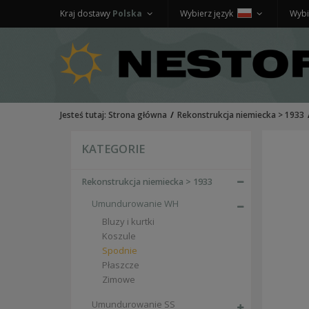
Kraj dostawy
Polska
Wybierz język
Wybi
Jesteś tutaj:
Strona główna
Rekonstrukcja niemiecka > 1933
KATEGORIE
Rekonstrukcja niemiecka > 1933
Umundurowanie WH
Bluzy i kurtki
Koszule
Spodnie
Płaszcze
Zimowe
Umundurowanie SS