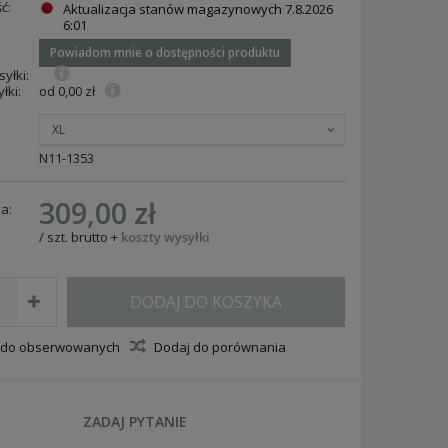
ć:
Aktualizacja stanów magazynowych
7.8.2026
6:01
Powiadom mnie o dostępności produktu
yłki:
łki:
od 0,00 zł
XL
N11-1353
309,00 zł
a:
/
szt.
brutto
+
koszty wysyłki
DODAJ DO KOSZYKA
 do obserwowanych
Dodaj do porównania
ZADAJ PYTANIE