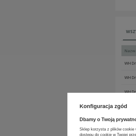
WSZ
Nazw
WH Dr
WH Dr
WH Dr
Konfiguracja zgód
WH Dr
Dbamy o Twoją prywatn
WH Dr
Sklep korzysta z plików cookie 
WH Dr
dostępu do cookie w Twojej prz