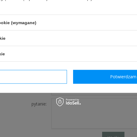
cookie (wymagane)
J PYTANIE
kie
kie
Jeżeli powyższy opis jest dla Ciebie niewystarczając
pytanie odnośnie tego produktu. Postaramy się odp
tylko będzie to możliwe.
dzam wymagane
Potwierdzam 
e-mail:
pytanie: