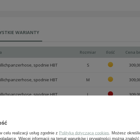
YSTKIE WARIANTY
a
Rozmiar
Ilość
Cena b
illichpanzerhose, spodnie HBT
S
309,00
illichpanzerhose, spodnie HBT
M
309,00
illichpanzerhose, spodnie HBT
L
309,00
illichpanzerhose, spodnie HBT
XL
309,00
ość
illichpanzerhose, spodnie HBT
XXL
309,00
w celu realizacji usług zgodnie z
Polityką dotyczącą cookies
. Możesz określi
illichpanzerhose, spodnie HBT
XXXL
309,00
eglądarce. Więcej informacji na temat warunków i prywatności można znaleźć