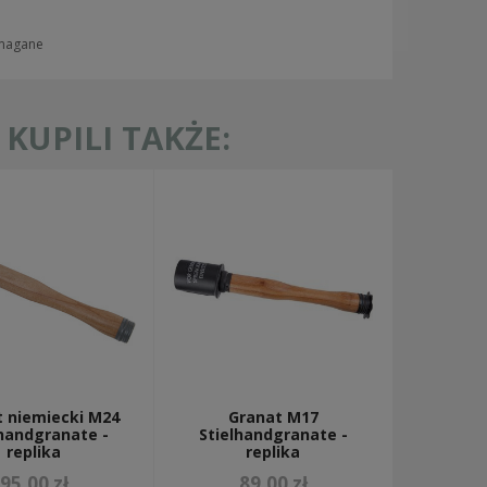
ymagane
KUPILI TAKŻE:
t niemiecki M24
Granat M17
lhandgranate -
Stielhandgranate -
replika
replika
95,00 zł
89,00 zł