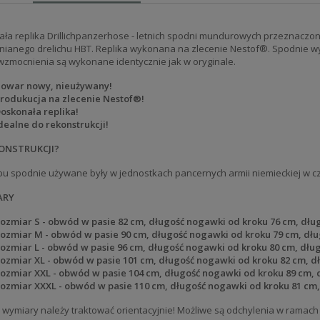
ła replika Drillichpanzerhose - letnich spodni mundurowych przeznaczo
nianego drelichu HBT. Replika wykonana na zlecenie Nestof®. Spodnie wyk
i wzmocnienia są wykonane identycznie jak w oryginale.
owar nowy, nieużywany!
rodukucja na zlecenie Nestof®!
oskonała replika!
dealne do rekonstrukcji!
ONSTRUKCJI?
pu spodnie używane były w jednostkach pancernych armii niemieckiej w cz
ARY
ozmiar S - obwód w pasie 82 cm, długość nogawki od kroku 76 cm, dłu
ozmiar M - obwód w pasie 90 cm, długość nogawki od kroku 79 cm, dłu
ozmiar L - obwód w pasie 96 cm, długość nogawki od kroku 80 cm, dłu
ozmiar XL - obwód w pasie 101 cm, długość nogawki od kroku 82 cm, d
ozmiar XXL - obwód w pasie 104 cm, długość nogawki od kroku 89 cm, 
ozmiar XXXL - obwód w pasie 110 cm, długość nogawki od kroku 81 cm,
wymiary należy traktować orientacyjnie! Możliwe są odchylenia w ramach 