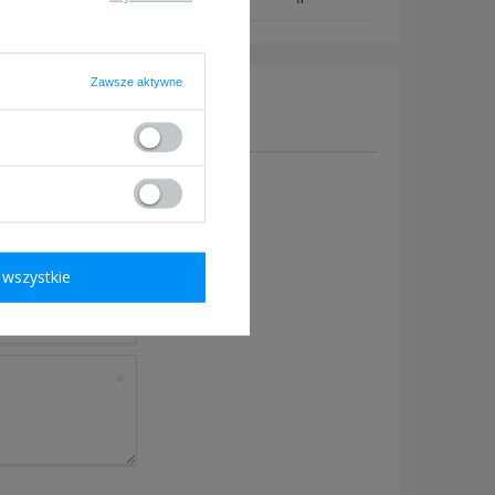
Zawsze aktywne
y, prześlij nam swoje
owiedzieć tak szybko jak
wszystkie