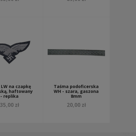
r LW na czapkę
Taśma podoficerska
rską, haftowany
WH - szara, gaszona
- replika
8mm
35,00 zł
20,00 zł