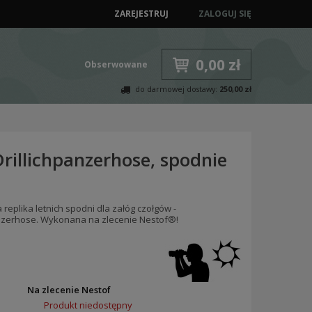
ZAREJESTRUJ
ZALOGUJ SIĘ
0,00 zł
Obserwowane
do darmowej dostawy:
250,00 zł
rillichpanzerhose, spodnie
replika letnich spodni dla załóg czołgów -
anzerhose. Wykonana na zlecenie Nestof®!
:
Na zlecenie Nestof
Produkt niedostępny