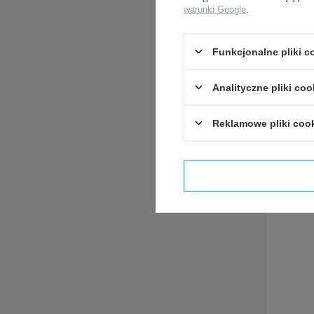
warunki Google
.
Funkcjonalne pliki 
ZADA
Analityczne pliki coo
Reklamowe pliki coo
Potwier