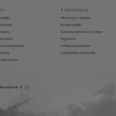
PY
INFORMACJE
zesyłki
Informacje o sklepie
życzenie
Koszty wysyłki
towaru
Sposoby płatności i prowizje
a towaru
Regulamin
zacji zamówienia
Polityka prywatności
obisty
Odstąpienie od umowy
ółpracujące
esz nas na